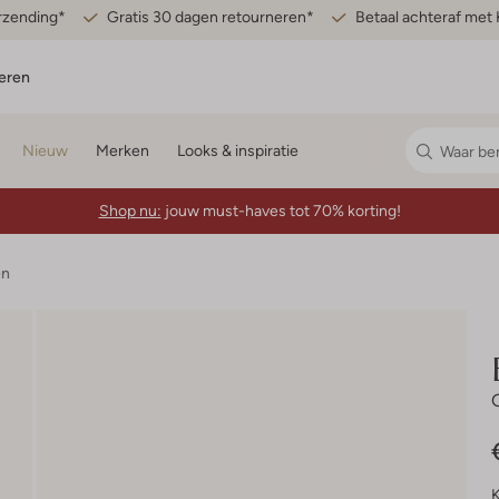
erzending*
Gratis 30 dagen retourneren*
Betaal achteraf met 
eren
Nieuw
Merken
Looks & inspiratie
Shop nu:
jouw must-haves tot 70% korting!
en
K