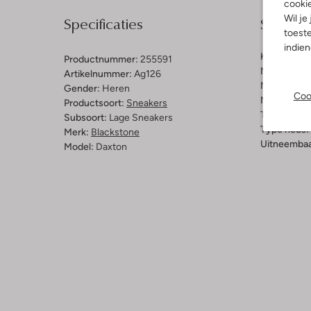
cooki
Specificaties
Samenst
Wil je
toeste
indie
Kleur:
Grijs
Productnummer:
255591
Materiaal b
Artikelnummer:
Ag126
Materiaal b
Gender:
Heren
Coo
Materiaal zo
Productsoort:
Sneakers
Type sluitin
Subsoort:
Lage Sneakers
Type neus:
Merk:
Blackstone
Uitneembaa
Model:
Daxton