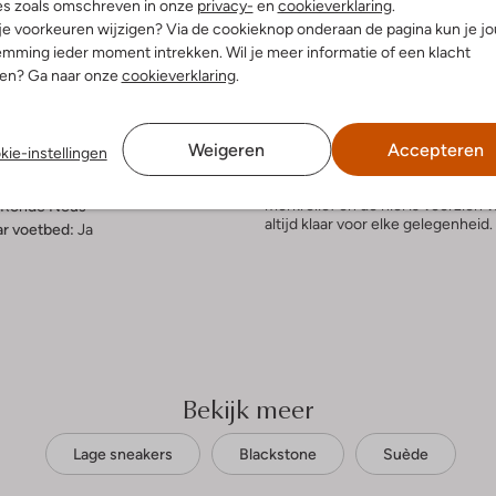
es zoals omschreven in onze
privacy-
en
cookieverklaring
.
elling & Pasvorm
Omschrijving
 je voorkeuren wijzigen? Via de cookieknop onderaan de pagina kun je j
mming ieder moment intrekken. Wil je meer informatie of een klacht
nen? Ga naar onze
cookieverklaring
.
Stap stijlvol de dag door met 
herenschoenen zijn gemaakt van
uitenkant:
Suède
voetbed is uitneembaar en de binn
innenkant:
Leer
voor de perfecte pasvorm. De rubb
Weigeren
Accepteren
kie-instellingen
ol:
Rubber
trendy sneakers met een jeans en 
g:
Veter
een chino en een nette blouse voo
merkreliëf en de hiel is voorzien
Ronde Neus
altijd klaar voor elke gelegenheid.
r voetbed:
Ja
Bekijk meer
Lage sneakers
Blackstone
Suède