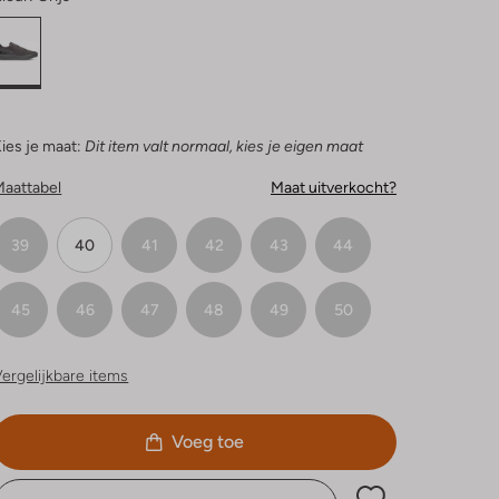
ies je maat:
Dit item valt normaal, kies je eigen maat
Maattabel
Maat uitverkocht?
39
40
41
42
43
44
45
46
47
48
49
50
ergelijkbare items
Voeg toe