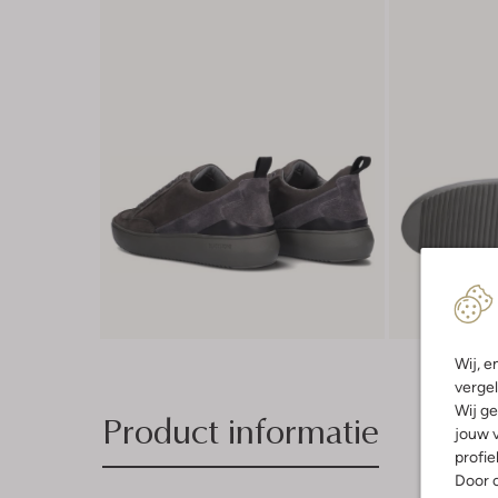
Wij, e
vergel
Wij ge
Product informatie
jouw v
profie
Door o