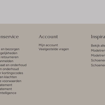
enservice
Account
Inspira
Mijn account
Bekijk all
n en bezorgen
Veelgestelde vragen
Modetren
gelijkheden
Modetren
n retourneren
Schoenen
anmelden
aat en onderhoud
Schoenen
en onderhoud
r kortingscodes
en klachten
e voorwaarden
tatement
atement
 Intelligence