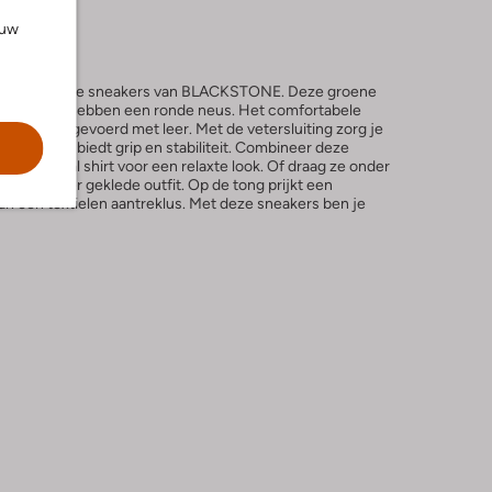
ouw
de DAXTON lage sneakers van BLACKSTONE. Deze groene
 suède en hebben een ronde neus. Het comfortabele
enkant is gevoerd met leer. Met de vetersluiting zorg je
eren zool biedt grip en stabiliteit. Combineer deze
een casual shirt voor een relaxte look. Of draag ze onder
r een meer geklede outfit. Op de tong prijkt een
 van een textielen aantreklus. Met deze sneakers ben je