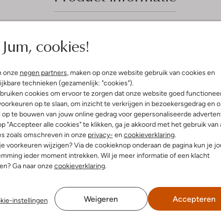
Jum, cookies!
(4)
uari 2025
door hans
n onze
negen partners
, maken op onze website gebruik van cookies en
ijkbare technieken (gezamenlijk: "cookies").
bruiken cookies om ervoor te zorgen dat onze website goed functionee
k soepele stevige schoenen
oorkeuren op te slaan, om inzicht te verkrijgen in bezoekersgedrag en 
e lekkere wandeling.
l op te bouwen van jouw online gedrag voor gepersonaliseerde advertent
p "Accepteer alle cookies" te klikken, ga je akkoord met het gebruik van 
es zoals omschreven in onze
privacy-
en
cookieverklaring
.
 je voorkeuren wijzigen? Via de cookieknop onderaan de pagina kun je j
mming ieder moment intrekken. Wil je meer informatie of een klacht
nen? Ga naar onze
cookieverklaring
.
Weigeren
Accepteren
kie-instellingen