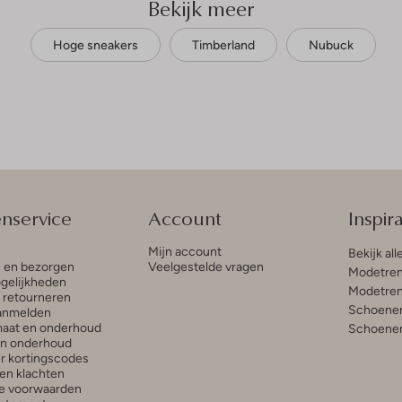
Bekijk meer
Hoge sneakers
Timberland
Nubuck
enservice
Account
Inspira
Mijn account
Bekijk all
n en bezorgen
Veelgestelde vragen
Modetren
gelijkheden
Modetren
n retourneren
Schoenen
anmelden
aat en onderhoud
Schoenen
en onderhoud
r kortingscodes
en klachten
e voorwaarden