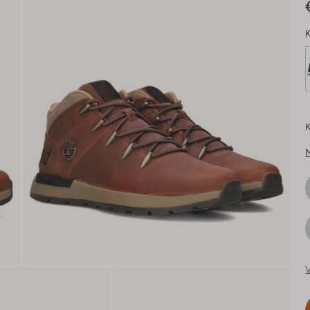
K
K
V