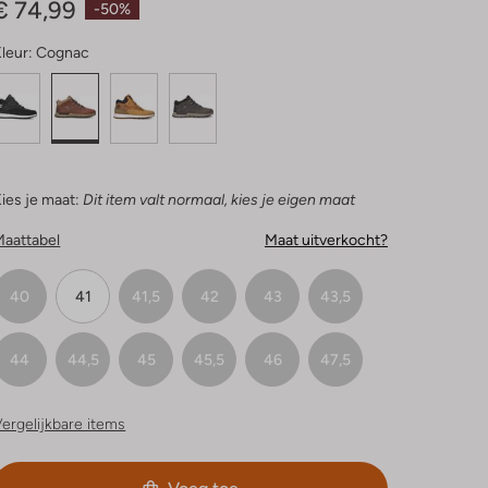
€ 74,99
-50%
leur:
Cognac
ies je maat:
Dit item valt normaal, kies je eigen maat
Maattabel
Maat uitverkocht?
40
41
41,5
42
43
43,5
44
44,5
45
45,5
46
47,5
ergelijkbare items