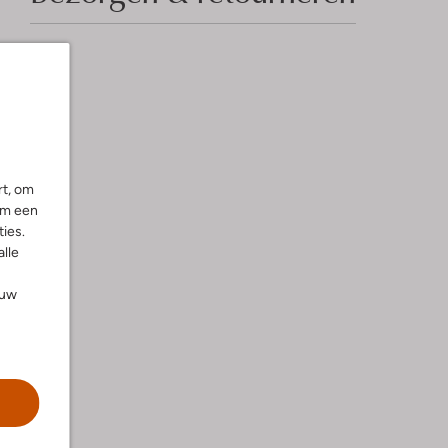
rt, om
om een
ies.
alle
ouw