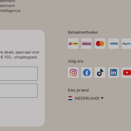
tatement
atement
 Intelligence
Betaalmethodes
e deals, speciaal voor
p € 150,- shoptegoed.
Volg ons
Omoda
Omoda
Omoda
Omoda
Om
Kies je land
Instagram
Facebook
TikTok
LinkedI
Yo
NEDERLAND
Kies
je
Sluit
land
Nederland