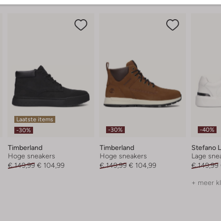
Laatste items
-30%
-40%
-30%
Timberland
Timberland
Stefano 
Hoge sneakers
Hoge sneakers
Lage sne
€ 149,99
€ 104,99
€ 149,99
€ 104,99
€ 149,99
+ meer k