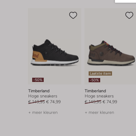
Laatste item
-50%
-50%
Timberland
Timberland
Hoge sneakers
Hoge sneakers
€ 149,95
€ 74,99
€ 149,95
€ 74,99
+ meer kleuren
+ meer kleuren