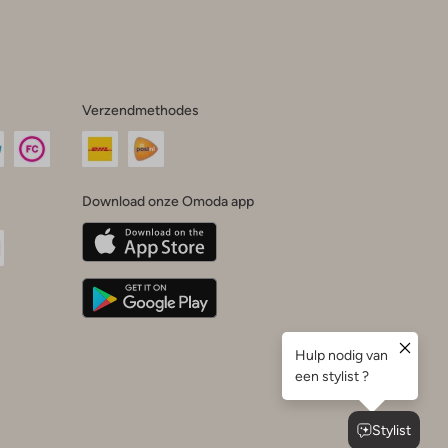
Verzendmethodes
Download onze Omoda app
oda
n
uTube