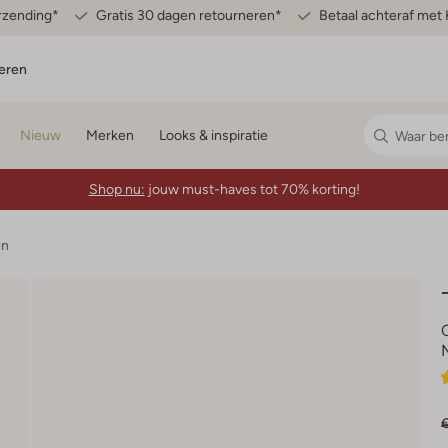
erzending*
Gratis 30 dagen retourneren*
Betaal achteraf met 
eren
Nieuw
Merken
Looks & inspiratie
Shop nu:
jouw must-haves tot 70% korting!
en