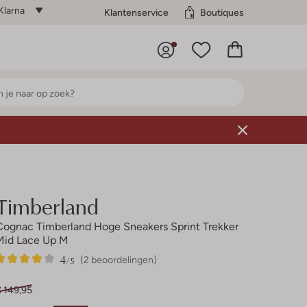
Klarna
Klantenservice
Boutiques
Timberland
Cognac Timberland Hoge Sneakers Sprint Trekker
Mid Lace Up M
4
2
4
/5
(2 beoordelingen)
Sterren
€ 149,95