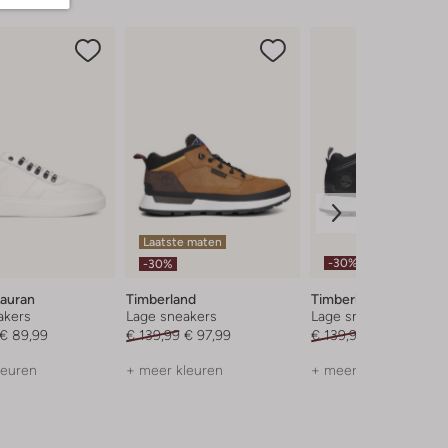
Laatste maten
-30%
-30%
Lauran
Timberland
Timberland
akers
Lage sneakers
Lage sneakers
€ 89,99
€ 139,99
€ 97,99
€ 139,99
€ 97,99
leuren
+ meer kleuren
+ meer kleuren