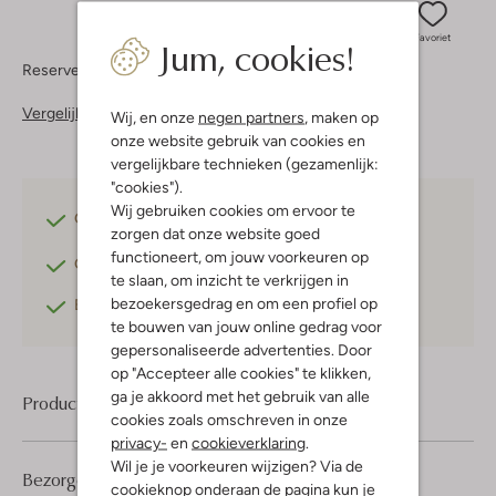
Jum, cookies!
Favoriet
Reserveer direct in een van onze 37 boutiques
Vergelijkbare items
Wij, en onze
negen partners
, maken op
onze website gebruik van cookies en
vergelijkbare technieken (gezamenlijk:
"cookies").
Wij gebruiken cookies om ervoor te
Gratis verzending
vanaf €75,-
zorgen dat onze website goed
functioneert, om jouw voorkeuren op
Gratis retourneren
binnen 30 dagen*
te slaan, om inzicht te verkrijgen in
bezoekersgedrag en om een profiel op
Betaal achteraf
met Klarna
te bouwen van jouw online gedrag voor
gepersonaliseerde advertenties. Door
op "Accepteer alle cookies" te klikken,
ga je akkoord met het gebruik van alle
Product informatie
cookies zoals omschreven in onze
privacy-
en
cookieverklaring
.
Wil je je voorkeuren wijzigen? Via de
Bezorgen & retourneren
cookieknop onderaan de pagina kun je