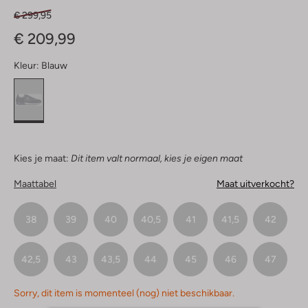
€ 299,95
€ 209,99
Kleur:
Blauw
Kies je maat:
Dit item valt normaal, kies je eigen maat
Maattabel
Maat uitverkocht?
38
39
40
40,5
41
41,5
42
42,5
43
43,5
44
45
46
47
Sorry, dit item is momenteel (nog) niet beschikbaar.