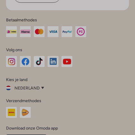
Betaalmethodes
Volg ons
Omoda
Omoda
Omoda
Omoda
Omoda
Kies je land
Instagram
Facebook
TikTok
LinkedIn
YouTube
NEDERLAND
Kies
Verzendmethodes
je
Sluit
land
Nederland
België
(Nederlands)
Download onze Omoda app
Belgique
(Français)