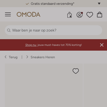
Gratis standaard verzending*
Menu
Shop nu:
jouw must-haves tot 70% korting!
Terug
Sneakers Heren