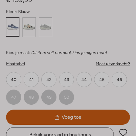
Kleur:
Blauw
Kies je maat:
Dit item valt normaal, kies je eigen maat
Maattabel
Maat uitverkocht?
40
41
42
43
44
45
46
47
48
49
50
Voeg toe
Bekijk voorraad in boutiques