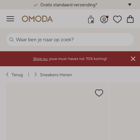
Gratis standaard verzending*
Menu
Shop nu:
jouw must-haves tot 70% korting!
Terug
Sneakers Heren