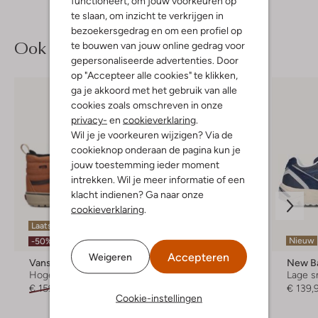
functioneert, om jouw voorkeuren op
te slaan, om inzicht te verkrijgen in
bezoekersgedrag en om een profiel op
Ook iets voor jou?
te bouwen van jouw online gedrag voor
gepersonaliseerde advertenties. Door
op "Accepteer alle cookies" te klikken,
ga je akkoord met het gebruik van alle
cookies zoals omschreven in onze
privacy-
en
cookieverklaring
.
Wil je je voorkeuren wijzigen? Via de
cookieknop onderaan de pagina kun je
jouw toestemming ieder moment
intrekken. Wil je meer informatie of een
klacht indienen? Ga naar onze
cookieverklaring
.
Laatste item
-30%
Nieuw
-50%
Accepteren
Weigeren
Vans
New Balance
New B
Hoge sneakers
Lage sneakers
Lage s
€ 159,95
€ 79,99
€ 149,99
€ 104,99
€ 139,
Cookie-instellingen