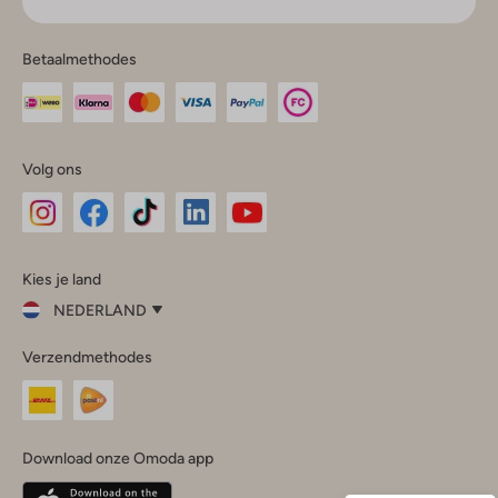
Betaalmethodes
Volg ons
Omoda
Omoda
Omoda
Omoda
Omoda
Kies je land
Instagram
Facebook
TikTok
LinkedIn
YouTube
NEDERLAND
Kies
Verzendmethodes
je
Sluit
land
Nederland
België
(Nederlands)
Download onze Omoda app
Belgique
(Français)