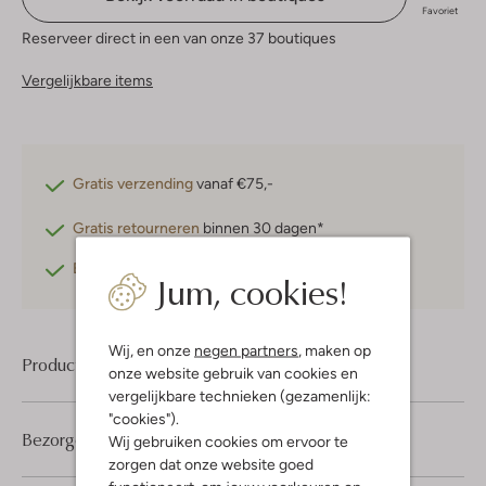
Favoriet
Reserveer direct in een van onze 37 boutiques
Vergelijkbare items
Gratis verzending
vanaf €75,-
Gratis retourneren
binnen 30 dagen*
Betaal achteraf
met Klarna
Jum, cookies!
Wij, en onze
negen partners
, maken op
Product informatie
onze website gebruik van cookies en
vergelijkbare technieken (gezamenlijk:
"cookies").
Bezorgen & retourneren
Wij gebruiken cookies om ervoor te
zorgen dat onze website goed