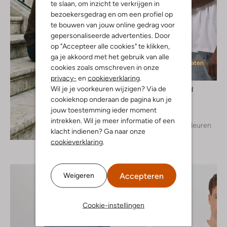
te slaan, om inzicht te verkrijgen in
bezoekersgedrag en om een profiel op
te bouwen van jouw online gedrag voor
gepersonaliseerde advertenties. Door
op "Accepteer alle cookies" te klikken,
ga je akkoord met het gebruik van alle
Laatste maten
cookies zoals omschreven in onze
privacy-
en
cookieverklaring
.
Wil je je voorkeuren wijzigen? Via de
Woodbird
T-shirt
cookieknop onderaan de pagina kun je
€ 39,99
jouw toestemming ieder moment
intrekken. Wil je meer informatie of een
+ meer kleuren
Ontdek de look
klacht indienen? Ga naar onze
cookieverklaring
.
Accepteren
Weigeren
Cookie-instellingen