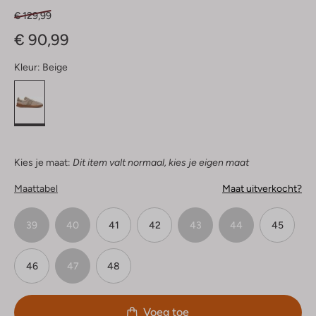
€ 129,99
€ 90,99
Kleur:
Beige
Kies je maat:
Dit item valt normaal, kies je eigen maat
Maattabel
Maat uitverkocht?
39
40
41
42
43
44
45
46
47
48
Voeg toe