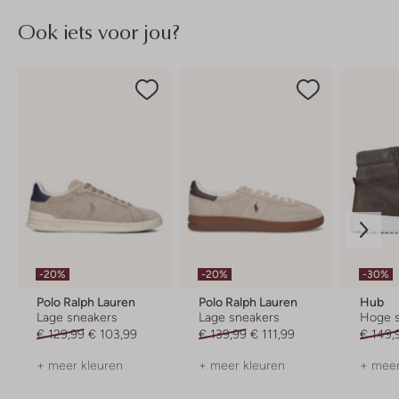
Ook iets voor jou?
-20%
-20%
-30%
Polo Ralph Lauren
Polo Ralph Lauren
Hub
Lage sneakers
Lage sneakers
Hoge 
€ 129,99
€ 103,99
€ 139,99
€ 111,99
€ 149,
+ meer kleuren
+ meer kleuren
+ meer