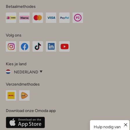
Betaalmethodes
Volg ons
Omoda
Omoda
Omoda
Omoda
Omoda
Kies je land
Instagram
Facebook
TikTok
LinkedIn
YouTube
NEDERLAND
Kies
Verzendmethodes
je
Sluit
land
Nederland
België
(Nederlands)
Download onze Omoda app
Belgique
(Français)
Deutschland