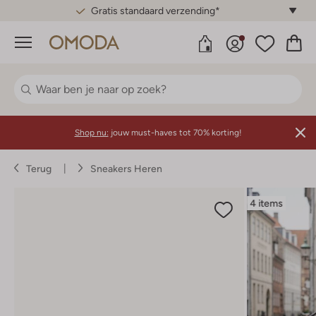
Gratis standaard verzending*
Menu
Shop nu:
jouw must-haves tot 70% korting!
Terug
Sneakers Heren
4 items