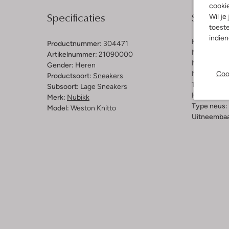
cooki
Specificaties
Samenst
Wil je
toeste
indie
Kleur:
Beig
Productnummer:
304471
Materiaal b
Artikelnummer:
21090000
Materiaal b
Gender:
Heren
Materiaal zo
Coo
Productsoort:
Sneakers
Type sluitin
Subsoort:
Lage Sneakers
Hakvorm:
C
Merk:
Nubikk
Type neus:
Model:
Weston Knitto
Uitneembaa