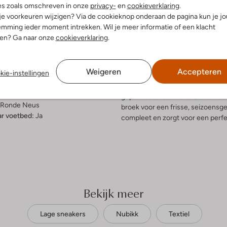
es zoals omschreven in onze
privacy-
en
cookieverklaring
.
elling & Pasvorm
Omschrijving
 je voorkeuren wijzigen? Via de cookieknop onderaan de pagina kun je j
mming ieder moment intrekken. Wil je meer informatie of een klacht
nen? Ga naar onze
cookieverklaring
.
e
Ontdek de perfecte mix van sti
uitenkant:
Textiel
heren. Deze beige sneakers van 
innenkant:
Textiel
of een zomerse picknick in het 
Weigeren
Accepteren
ol:
Rubber
kie-instellingen
twist, terwijl de katoenen binne
g:
Veter
uitneembare voetbed pas je ze e
hunky Zool
grip en duurzaamheid. Combineer 
Ronde Neus
broek voor een frisse, seizoensg
r voetbed:
Ja
compleet en zorgt voor een perf
Bekijk meer
Lage sneakers
Nubikk
Textiel