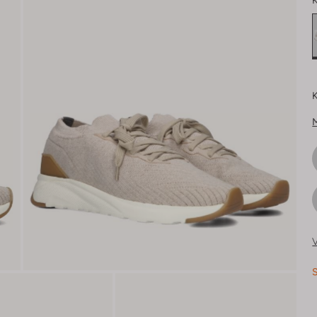
K
K
V
S