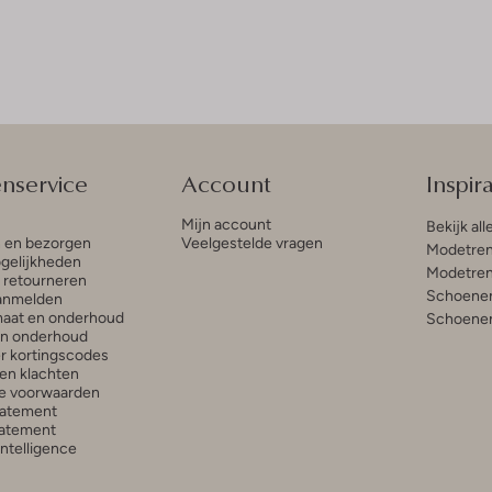
enservice
Account
Inspira
Mijn account
Bekijk all
n en bezorgen
Veelgestelde vragen
Modetren
gelijkheden
Modetren
n retourneren
Schoenen
anmelden
aat en onderhoud
Schoenen
en onderhoud
r kortingscodes
en klachten
e voorwaarden
tatement
atement
 Intelligence