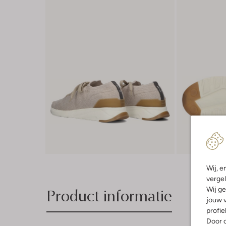
Wij, e
vergel
Product informatie
Wij ge
jouw v
profie
Door o