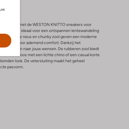
ouw
jl en comfort met de WESTON KNITTO sneakers voor
NUBIKK zijn ideaal voor een ontspannen lentewandeling
park. De ronde neus en chunky zool geven een moderne
nkant zorgt voor ademend comfort. Dankzij het
envoudig aan naar jouw wensen. De rubberen zool biedt
ze moeiteloos met een lichte chino of een casual korte
ebonden look. De vetersluiting maakt het geheel
ecte pasvorm.