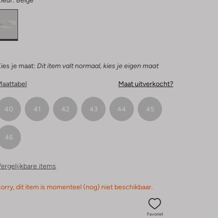
leur:
Beige
ies je maat:
Dit item valt normaal, kies je eigen maat
Maattabel
Maat uitverkocht?
40
41
42
43
44
45
46
ergelijkbare items
orry, dit item is momenteel (nog) niet beschikbaar.
Favoriet