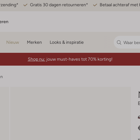
erzending*
Gratis 30 dagen retourneren*
Betaal achteraf met 
eren
Nieuw
Merken
Looks & inspiratie
Shop nu:
jouw must-haves tot 70% korting!
en
€