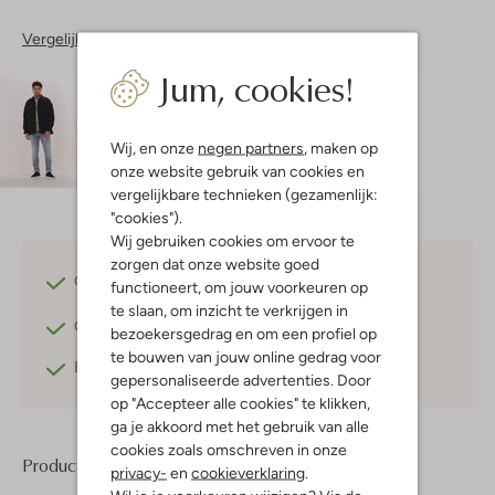
Vergelijkbare items
Jum, cookies!
Maatadvies
Milan is 1 meter 84 lang en draagt maat M.
De
pasvorm is
regular fit
.
Wij, en onze
negen partners
, maken op
onze website gebruik van cookies en
vergelijkbare technieken (gezamenlijk:
"cookies").
Wij gebruiken cookies om ervoor te
zorgen dat onze website goed
Gratis verzending
vanaf €75,-
functioneert, om jouw voorkeuren op
te slaan, om inzicht te verkrijgen in
Gratis retourneren
binnen 30 dagen*
bezoekersgedrag en om een profiel op
te bouwen van jouw online gedrag voor
Betaal achteraf
met Klarna
gepersonaliseerde advertenties. Door
op "Accepteer alle cookies" te klikken,
ga je akkoord met het gebruik van alle
cookies zoals omschreven in onze
Product informatie
privacy-
en
cookieverklaring
.