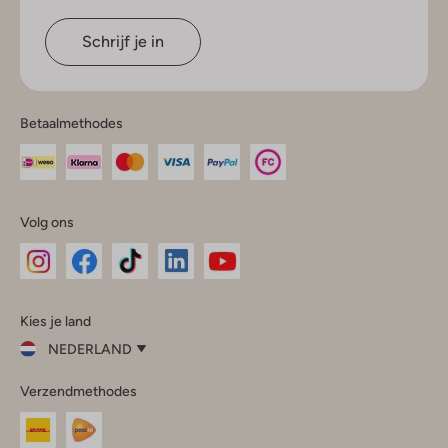
Schrijf je in
Betaalmethodes
Volg ons
Omoda
Omoda
Omoda
Omoda
Omoda
Kies je land
Instagram
Facebook
TikTok
LinkedIn
YouTube
NEDERLAND
Kies
Verzendmethodes
je
Sluit
land
Nederland