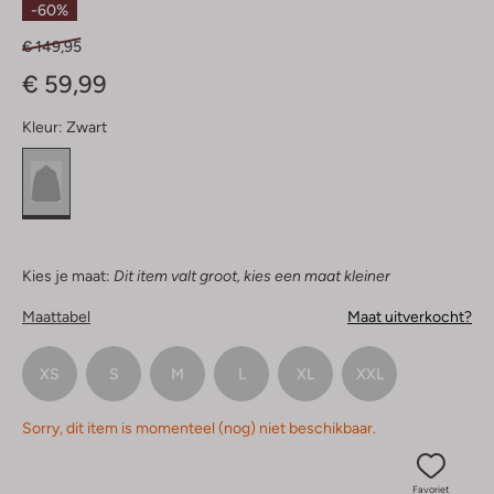
-60%
€ 149,95
€ 59,99
Kleur:
Zwart
Kies je maat:
Dit item valt groot, kies een maat kleiner
Maattabel
Maat uitverkocht?
XS
S
M
L
XL
XXL
Sorry, dit item is momenteel (nog) niet beschikbaar.
Favoriet