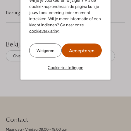
Wil je je voorkeuren wijzigen? Via de
cookieknop onderaan de pagina kun je
Bezorgen & retourneren
jouw toestemming ieder moment
intrekken. Wil je meer informatie of een
klacht indienen? Ga naar onze
cookieverklaring
.
Bekijk meer
Accepteren
Weigeren
Overshirts
Calvin Klein
Polyamide
Cookie-instellingen
Contact
Maandag - Vrijdag 09:00 - 19:00 uur