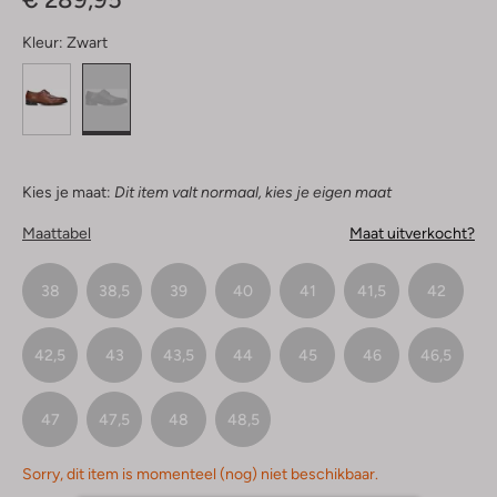
Kleur:
Zwart
Kies je maat:
Dit item valt normaal, kies je eigen maat
Maattabel
Maat uitverkocht?
38
38,5
39
40
41
41,5
42
42,5
43
43,5
44
45
46
46,5
47
47,5
48
48,5
Sorry, dit item is momenteel (nog) niet beschikbaar.