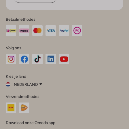
Betaalmethodes
Volg ons
Omoda
Omoda
Omoda
Omoda
Omoda
Kies je land
Instagram
Facebook
TikTok
LinkedIn
YouTube
NEDERLAND
Kies
Verzendmethodes
je
Sluit
land
Nederland
België
(Nederlands)
Download onze Omoda app
Belgique
(Français)