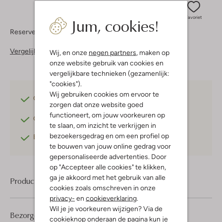
Jum, cookies!
Favoriet
Reserveer direct in een van onze 37 boutiques
Vergelijkbare items
Wij, en onze
negen partners
, maken op
onze website gebruik van cookies en
vergelijkbare technieken (gezamenlijk:
"cookies").
Wij gebruiken cookies om ervoor te
Gratis verzending
vanaf €75,-
zorgen dat onze website goed
functioneert, om jouw voorkeuren op
Gratis retourneren
binnen 30 dagen*
te slaan, om inzicht te verkrijgen in
bezoekersgedrag en om een profiel op
Betaal achteraf
met Klarna
te bouwen van jouw online gedrag voor
gepersonaliseerde advertenties. Door
op "Accepteer alle cookies" te klikken,
ga je akkoord met het gebruik van alle
Product informatie
cookies zoals omschreven in onze
privacy-
en
cookieverklaring
.
Wil je je voorkeuren wijzigen? Via de
Bezorgen & retourneren
cookieknop onderaan de pagina kun je