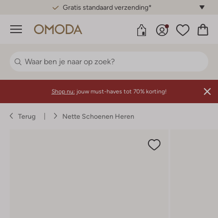
Gratis standaard verzending*
Menu
Shop nu:
jouw must-haves tot 70% korting!
Terug
Nette Schoenen Heren