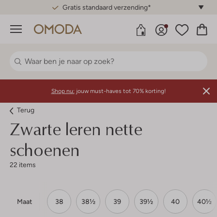
Gratis standaard verzending*
Menu
Shop nu:
jouw must-haves tot 70% korting!
Terug
Zwarte leren nette
schoenen
22 items
Maat
38
38½
39
39½
40
40½