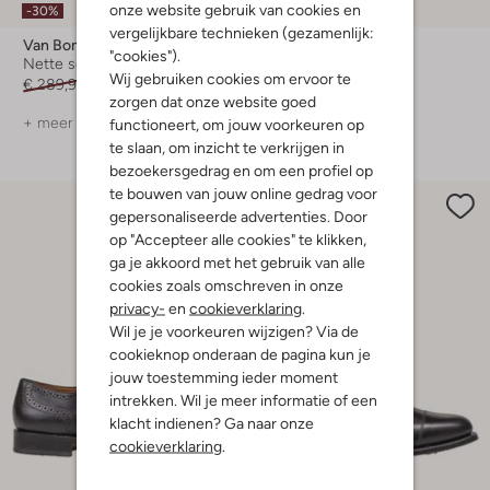
onze website gebruik van cookies en
-30%
vergelijkbare technieken (gezamenlijk:
Van Bommel
Floris Van Bommel
"cookies").
Nette schoenen
Nette schoenen
Wij gebruiken cookies om ervoor te
€ 289,99
€ 202,99
€ 269,99
zorgen dat onze website goed
+ meer kleuren
+ meer kleuren
functioneert, om jouw voorkeuren op
te slaan, om inzicht te verkrijgen in
bezoekersgedrag en om een profiel op
te bouwen van jouw online gedrag voor
gepersonaliseerde advertenties. Door
op "Accepteer alle cookies" te klikken,
ga je akkoord met het gebruik van alle
cookies zoals omschreven in onze
privacy-
en
cookieverklaring
.
Wil je je voorkeuren wijzigen? Via de
cookieknop onderaan de pagina kun je
jouw toestemming ieder moment
intrekken. Wil je meer informatie of een
klacht indienen? Ga naar onze
cookieverklaring
.