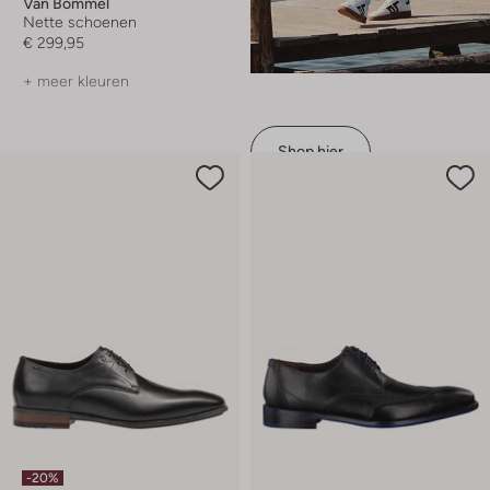
Van Bommel
Nette schoenen
€ 299,95
+ meer kleuren
Shop hier
-20%