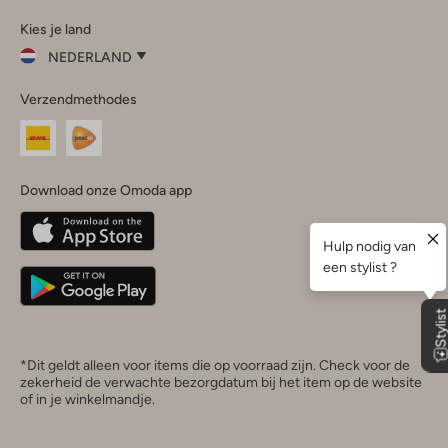
Omoda
Omoda
Omoda
Omoda
Omoda
Kies je land
Instagram
Facebook
TikTok
LinkedIn
YouTube
NEDERLAND
Kies
Verzendmethodes
je
Sluit
land
Nederland
België
(Nederlands)
Download onze Omoda app
Belgique
(Français)
Deutschland
*Dit geldt alleen voor items die op voorraad zijn. Check voor de
zekerheid de verwachte bezorgdatum bij het item op de website
of in je winkelmandje.