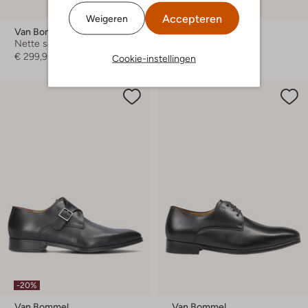
Accepteren
Weigeren
Van Bommel
Van Bommel
Nette schoenen
Nette schoenen
€ 299,95
€ 289,95
Cookie-instellingen
-20%
Van Bommel
Van Bommel