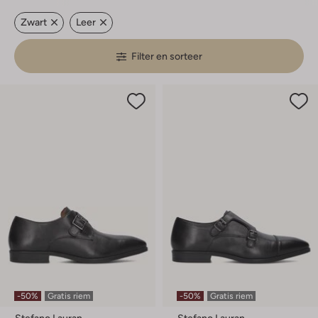
Zwart
Leer
Filter en sorteer
-50%
Gratis riem
-50%
Gratis riem
Stefano Lauran
Stefano Lauran