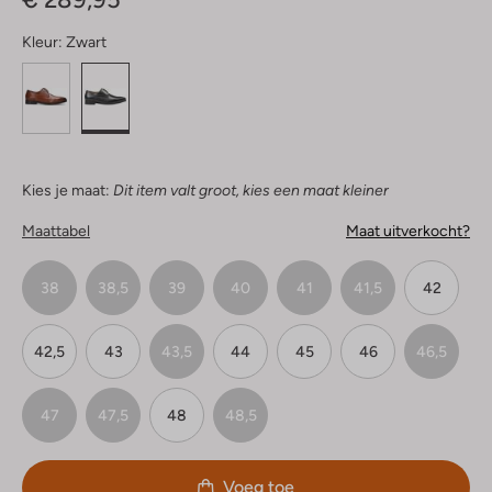
Kleur:
Zwart
Kies je maat:
Dit item valt groot, kies een maat kleiner
Maattabel
Maat uitverkocht?
38
38,5
39
40
41
41,5
42
42,5
43
43,5
44
45
46
46,5
47
47,5
48
48,5
Voeg toe