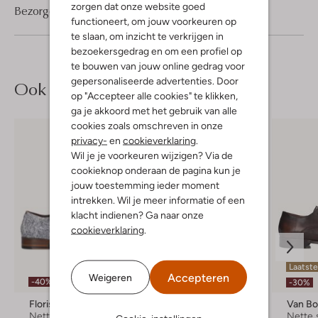
zorgen dat onze website goed
Bezorgen & retourneren
functioneert, om jouw voorkeuren op
te slaan, om inzicht te verkrijgen in
bezoekersgedrag en om een profiel op
te bouwen van jouw online gedrag voor
gepersonaliseerde advertenties. Door
Ook iets voor jou?
op "Accepteer alle cookies" te klikken,
ga je akkoord met het gebruik van alle
cookies zoals omschreven in onze
privacy-
en
cookieverklaring
.
Wil je je voorkeuren wijzigen? Via de
cookieknop onderaan de pagina kun je
jouw toestemming ieder moment
intrekken. Wil je meer informatie of een
klacht indienen? Ga naar onze
cookieverklaring
.
Laatste
Accepteren
Weigeren
-40%
Nieuw
-30%
Floris Van Bommel
Floris Van Bommel
Van B
Nette schoenen
Nette schoenen
Nette