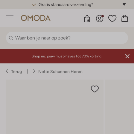
Gratis standaard verzending*
Menu
Shop nu:
jouw must-haves tot 70% korting!
Terug
Nette Schoenen Heren