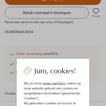
Bekijk voorraad in boutiques
Favoriet
Reserveer direct in een van onze 37 boutiques
Vergelijkbare items
Gratis verzending
vanaf €75,-
Gratis retourneren
binnen 30 dagen*
Jum, cookies!
Betaal achteraf
met Klarna
Wij, en onze
negen partners
, maken op
onze website gebruik van cookies en
Product informatie
vergelijkbare technieken (gezamenlijk:
"cookies").
Wij gebruiken cookies om ervoor te