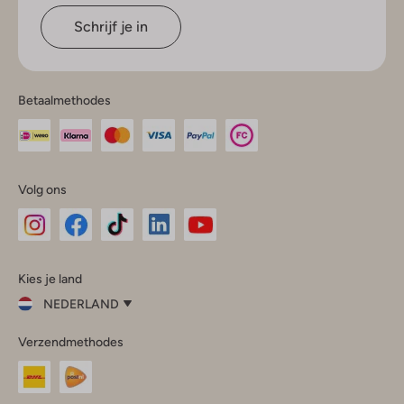
Schrijf je in
Betaalmethodes
Volg ons
Omoda
Omoda
Omoda
Omoda
Omoda
Kies je land
Instagram
Facebook
TikTok
LinkedIn
YouTube
NEDERLAND
Kies
Verzendmethodes
je
Sluit
land
Nederland