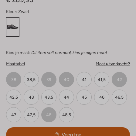
Kleur:
Zwart
Kies je maat:
Dit item valt normaal, kies je eigen maat
Maattabel
Maat uitverkocht?
38
38,5
39
40
41
41,5
42
42,5
43
43,5
44
45
46
46,5
47
47,5
48
48,5
Voeg toe