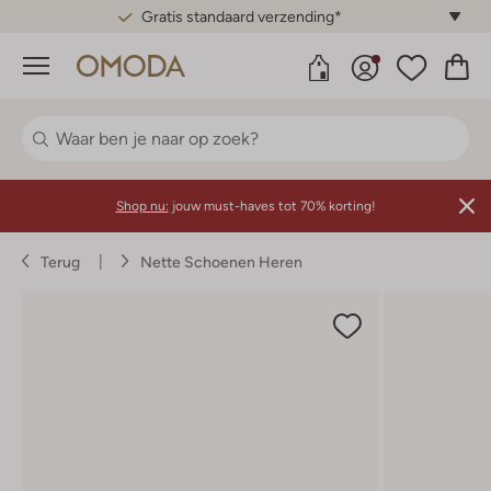
Gratis standaard verzending*
Menu
Shop nu:
jouw must-haves tot 70% korting!
Terug
Nette Schoenen Heren