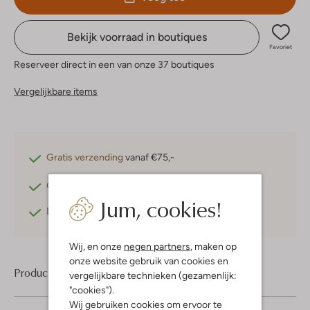
Bekijk voorraad in boutiques
Favoriet
Reserveer direct in een van onze 37 boutiques
Vergelijkbare items
Gratis verzending
vanaf €75,-
Gratis retourneren
binnen 30 dagen*
Jum, cookies!
Betaal achteraf
met Klarna
Wij, en onze
negen partners
, maken op
onze website gebruik van cookies en
Product informatie
vergelijkbare technieken (gezamenlijk:
"cookies").
Wij gebruiken cookies om ervoor te