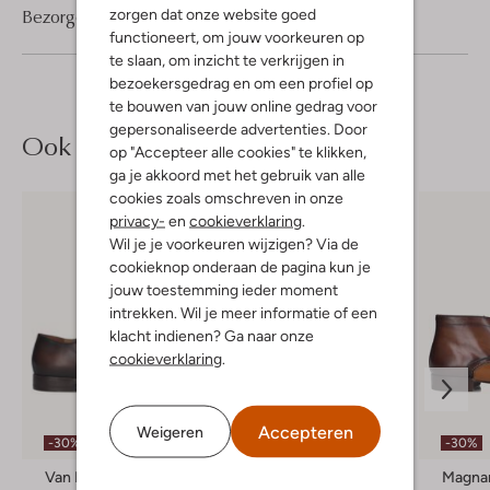
Bezorgen & retourneren
zorgen dat onze website goed
functioneert, om jouw voorkeuren op
te slaan, om inzicht te verkrijgen in
bezoekersgedrag en om een profiel op
te bouwen van jouw online gedrag voor
gepersonaliseerde advertenties. Door
Ook iets voor jou?
op "Accepteer alle cookies" te klikken,
ga je akkoord met het gebruik van alle
cookies zoals omschreven in onze
privacy-
en
cookieverklaring
.
Wil je je voorkeuren wijzigen? Via de
cookieknop onderaan de pagina kun je
jouw toestemming ieder moment
intrekken. Wil je meer informatie of een
klacht indienen? Ga naar onze
cookieverklaring
.
Accepteren
Weigeren
-30%
-50%
-30%
Van Bommel
Boss
Magna