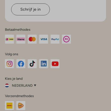
Schrijf je in
Betaalmethodes
Volg ons
Omoda
Omoda
Omoda
Omoda
Omoda
Kies je land
Instagram
Facebook
TikTok
LinkedIn
YouTube
NEDERLAND
Kies
Verzendmethodes
je
Sluit
land
Nederland