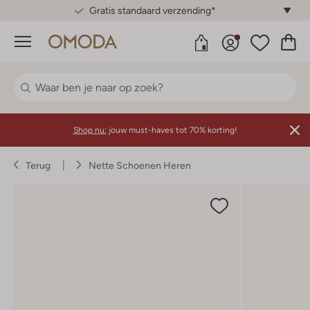
Gratis standaard verzending*
Menu
Shop nu:
jouw must-haves tot 70% korting!
Terug
Nette Schoenen Heren