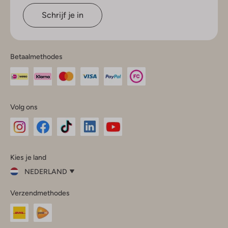
Schrijf je in
Betaalmethodes
Volg ons
Omoda
Omoda
Omoda
Omoda
Omoda
Kies je land
Instagram
Facebook
TikTok
LinkedIn
YouTube
NEDERLAND
Kies
Verzendmethodes
je
Sluit
land
Nederland