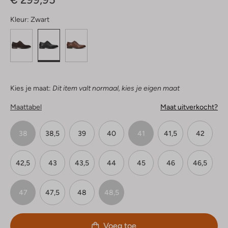
Kleur:
Zwart
Kies je maat:
Dit item valt normaal, kies je eigen maat
Maattabel
Maat uitverkocht?
38
38,5
39
40
41
41,5
42
42,5
43
43,5
44
45
46
46,5
47
47,5
48
48,5
Voeg toe