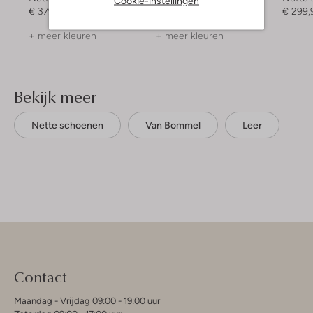
Cookie-instellingen
€ 379,99
€ 249,99
€ 124,99
€ 299,
+ meer kleuren
+ meer kleuren
Bekijk meer
Nette schoenen
Van Bommel
Leer
Contact
Maandag - Vrijdag 09:00 - 19:00 uur