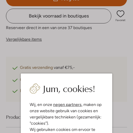
Bekijk voorraad in boutiques
Favoriet
Reserveer direct in een van onze 37 boutiques
Vergelijkbare items
Gratis verzending
vanaf €75,-
Gratis retourneren
binnen 30 dagen*
Jum, cookies!
Betaal achteraf
met Klarna
Wij, en onze
negen partners
, maken op
onze website gebruik van cookies en
Product informatie
vergelijkbare technieken (gezamenlijk:
"cookies").
Wij gebruiken cookies om ervoor te