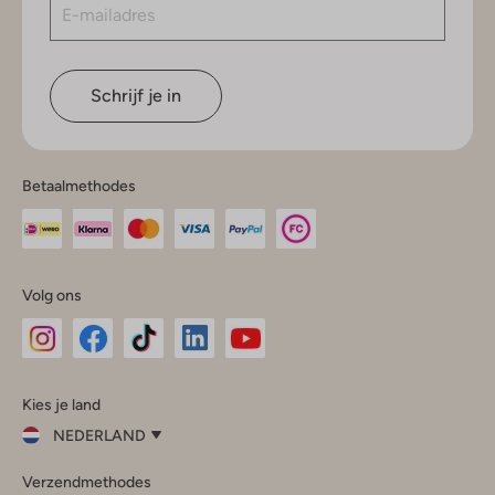
Schrijf je in
Betaalmethodes
Volg ons
Omoda
Omoda
Omoda
Omoda
Omoda
Kies je land
Instagram
Facebook
TikTok
LinkedIn
YouTube
NEDERLAND
Kies
Verzendmethodes
je