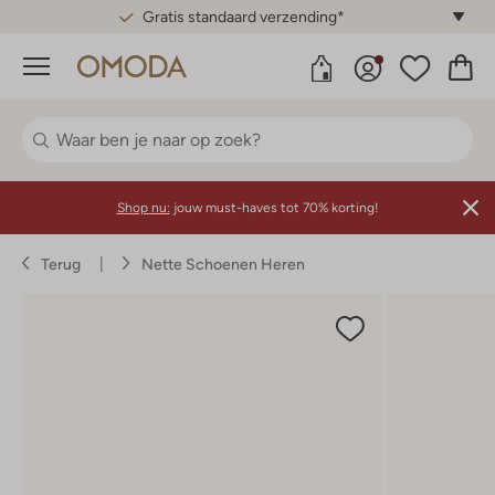
Gratis standaard verzending*
Menu
Shop nu:
jouw must-haves tot 70% korting!
Terug
Nette Schoenen Heren