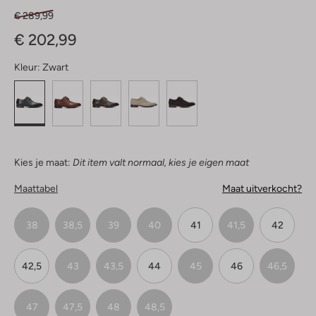
€ 289,99
€ 202,99
Kleur:
Zwart
Kies je maat:
Dit item valt normaal, kies je eigen maat
Maattabel
Maat uitverkocht?
38
38,5
39
40
41
41,5
42
42,5
43
43,5
44
45
46
46,5
47
47,5
48
48,5