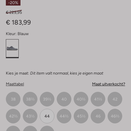
-20%
€ 229,95
€ 183,99
Kleur:
Blauw
Kies je maat:
Dit item valt normaal, kies je eigen maat
Maattabel
Maat uitverkocht?
38
38⅔
39⅓
40
40⅔
41⅓
42
42⅔
43⅓
44
44⅔
45⅓
46
46⅔