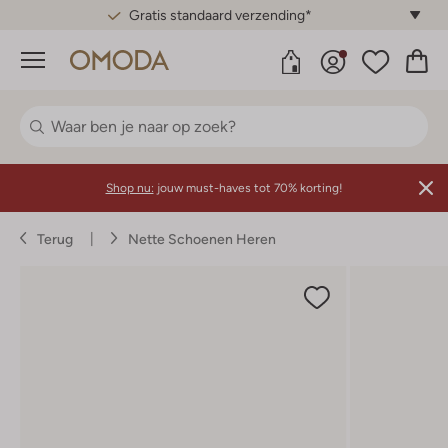
Gratis standaard verzending*
Menu
Shop nu:
jouw must-haves tot 70% korting!
Terug
Nette Schoenen Heren