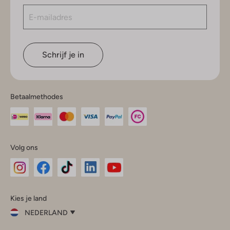
Schrijf je in
Betaalmethodes
Volg ons
Omoda
Omoda
Omoda
Omoda
Omoda
Kies je land
Instagram
Facebook
TikTok
LinkedIn
YouTube
NEDERLAND
Kies