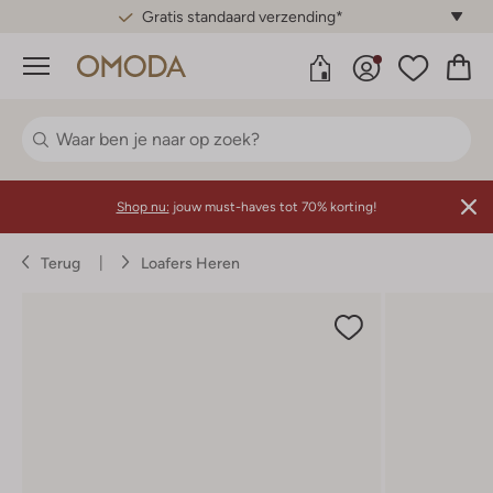
Gratis standaard verzending*
Menu
Shop nu:
jouw must-haves tot 70% korting!
Terug
Loafers Heren