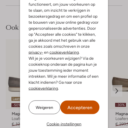
functioneert, om jouw voorkeuren op
te slaan, om inzicht te verkrijgen in
bezoekersgedrag en om een profiel op
te bouwen van jouw online gedrag voor
Ook iets voor jou?
gepersonaliseerde advertenties. Door
op "Accepteer alle cookies" te klikken,
ga je akkoord met het gebruik van alle
cookies zoals omschreven in onze
privacy-
en
cookieverklaring
.
Wil je je voorkeuren wijzigen? Via de
cookieknop onderaan de pagina kun je
jouw toestemming ieder moment
intrekken. Wil je meer informatie of een
klacht indienen? Ga naar onze
cookieverklaring
.
Laatste maten
-30%
-30%
-50%
Accepteren
Weigeren
Magnanni
Greve
Magna
Loafers
Loafers
Loafer
Cookie-instellingen
€ 329,99
€ 164,99
€ 179,99
€ 125,99
€ 299,