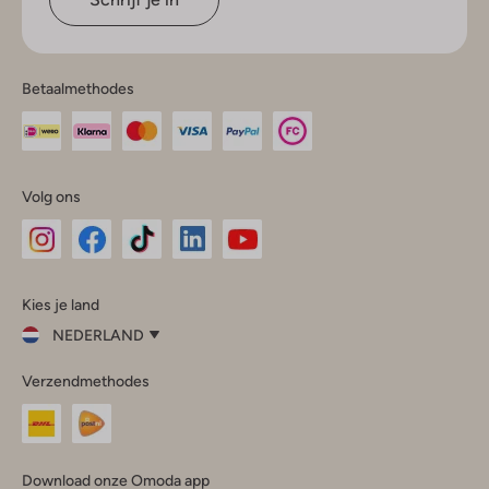
Betaalmethodes
Volg ons
Omoda
Omoda
Omoda
Omoda
Omoda
Kies je land
Instagram
Facebook
TikTok
LinkedIn
YouTube
NEDERLAND
Kies
Verzendmethodes
je
Sluit
land
Nederland
België
(Nederlands)
Download onze Omoda app