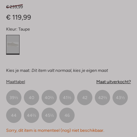
€ 239,99
€ 119,99
Kleur:
Taupe
Kies je maat:
Dit item valt normaal, kies je eigen maat
Maattabel
Maat uitverkocht?
39⅓
40
40⅔
41⅓
42
42⅔
43⅓
44
44⅔
45⅓
46
Sorry, dit item is momenteel (nog) niet beschikbaar.