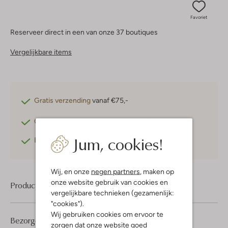
Favoriet
Reserveer direct in een van onze 37 boutiques
Vergelijkbare items
Gratis verzending
vanaf €75,-
Gratis retourneren
binnen 30 dagen*
Jum, cookies!
Betaal achteraf
met Klarna
Wij, en onze
negen partners
, maken op
onze website gebruik van cookies en
Product informatie
vergelijkbare technieken (gezamenlijk:
"cookies").
Wij gebruiken cookies om ervoor te
Bezorgen & retourneren
zorgen dat onze website goed