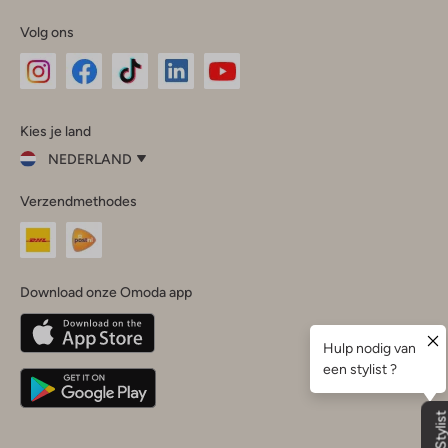
Volg ons
Omoda
Omoda
Omoda
Omoda
Omoda
Kies je land
Instagram
Facebook
TikTok
LinkedIn
YouTube
NEDERLAND
Kies
Verzendmethodes
je
Sluit
land
Nederland
België
(Nederlands)
Download onze Omoda app
Belgique
(Français)
Deutschland