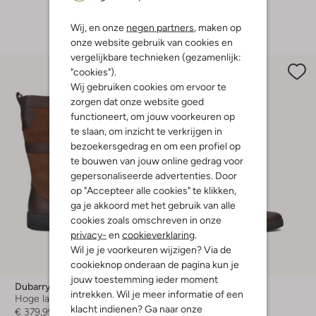
+ meer kleuren
Wij, en onze
negen partners
, maken op
onze website gebruik van cookies en
vergelijkbare technieken (gezamenlijk:
"cookies").
Wij gebruiken cookies om ervoor te
zorgen dat onze website goed
functioneert, om jouw voorkeuren op
te slaan, om inzicht te verkrijgen in
bezoekersgedrag en om een profiel op
te bouwen van jouw online gedrag voor
gepersonaliseerde advertenties. Door
op "Accepteer alle cookies" te klikken,
ga je akkoord met het gebruik van alle
cookies zoals omschreven in onze
privacy-
en
cookieverklaring
.
Wil je je voorkeuren wijzigen? Via de
cookieknop onderaan de pagina kun je
jouw toestemming ieder moment
Dubarry
Dubarry
intrekken. Wil je meer informatie of een
Hoge laarzen
Hoge laarzen
klacht indienen? Ga naar onze
€ 379,99
€ 429,99