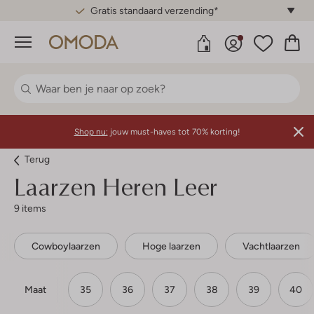
Gratis standaard verzending*
Menu
Shop nu:
jouw must-haves tot 70% korting!
Terug
Laarzen Heren Leer
9 items
Cowboylaarzen
Hoge laarzen
Vachtlaarzen
Maat
35
36
37
38
39
40