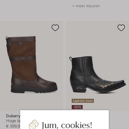
+ meer kleuren
Laatste item
-50%
Dubarry
Sendra
Jum, cookies!
Hoge laarzen
Cowboylaarzen
€ 399,95
€ 349,99
€ 174,99