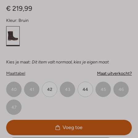
Sterren
€ 219,99
Kleur:
Bruin
Kies je maat:
Dit item valt normaal, kies je eigen maat
Maattabel
Maat uitverkocht?
40
41
42
43
44
45
46
47
Voeg toe