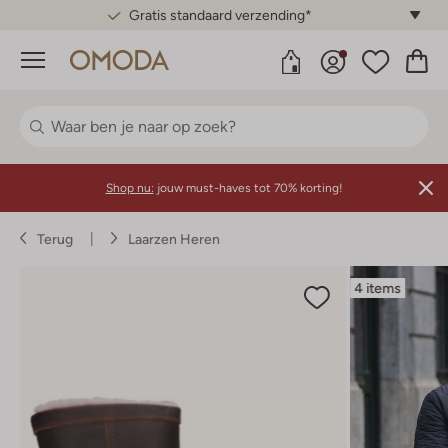
Gratis standaard verzending*
Menu
Shop nu:
jouw must-haves tot 70% korting!
Terug
Laarzen Heren
4 items