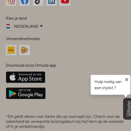
Omoda
Omoda
Omoda
Omoda
Omoda
Kies je land
Instagram
Facebook
TikTok
LinkedIn
YouTube
NEDERLAND
Kies
Verzendmethodes
je
Sluit
land
Nederland
België
(Nederlands)
Download onze Omoda app
Belgique
(Français)
Deutschland
*Dit geldt alleen voor items die op voorraad zijn. Check voor de
zekerheid de verwachte bezorgdatum bij het item op de website
of in je winkelmandje.