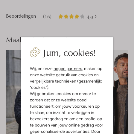
16
4
Beoordelingen
(16)
4
/5
Sterren
Maak je
look compleet
Jum, cookies!
Wij, en onze
negen partners
, maken op
onze website gebruik van cookies en
vergelijkbare technieken (gezamenlijk:
"cookies").
Wij gebruiken cookies om ervoor te
zorgen dat onze website goed
functioneert, om jouw voorkeuren op
te slaan, om inzicht te verkrijgen in
bezoekersgedrag en om een profiel op
te bouwen van jouw online gedrag voor
gepersonaliseerde advertenties. Door