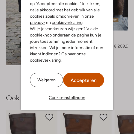
op "Accepteer alle cookies" te klikken,
ga je akkoord met het gebruik van alle
cookies zoals omschreven in onze
Laatste item
privacy-
en
cookieverklaring
.
-30%
Wil je je voorkeuren wijzigen? Via de
cookieknop onderaan de pagina kun je
Barbour
Jack
jouw toestemming ieder moment
€ 299,99
€ 209,99
intrekken. Wil je meer informatie of een
klacht indienen? Ga naar onze
Ontdek de look
cookieverklaring
.
Accepteren
Weigeren
Ook iets voor jou?
Cookie-instellingen