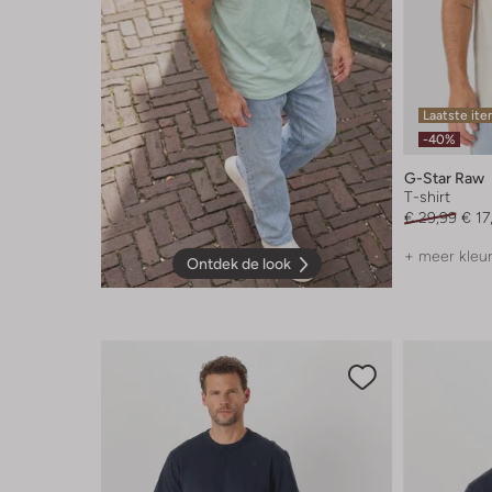
Laatste it
-40%
G-Star Raw
T-shirt
€ 29,99
€ 17
+ meer kleu
Ontdek de look