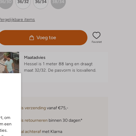
36/30
36/32
36/34
38/34
ergelijkbare items
Voeg toe
Favoriet
Maatadvies
Hessel is 1 meter 88 lang en draagt
maat 32/32.
De pasvorm is
losvallend
.
Gratis verzending
vanaf €75,-
rt, om
Gratis retourneren
binnen 30 dagen*
om een
ies.
Betaal achteraf
met Klarna