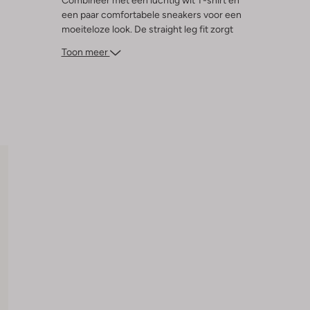
Combineer met een luchtig wit T-shirt en
een paar comfortabele sneakers voor een
moeiteloze look. De straight leg fit zorgt
voor een tijdloze uitstraling die bij elke
Toon meer
gelegenheid past. Geniet van de
veelzijdigheid en het comfort van deze
jeans, een must-have voor je garderobe.