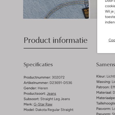
Door o
cooki
Wil je
Ont
toeste
indie
Product informatie
Coo
Specificaties
Samenst
Kleur:
Lich
Productnummer:
302072
Wassing:
Li
Artikelnummer:
D23691-D536
Patroon:
Ef
Gender:
Heren
Materiaal:
D
Productsoort:
Jeans
Materiaalp
Subsoort:
Straight Leg Jeans
Taillehoogt
Merk:
G-Star Raw
Pasvorm:
L
Model:
Dakota Regular Straight
Pasvorm:
St