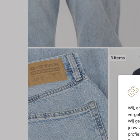
3 items
Wij, e
vergel
Wij ge
jouw v
profie