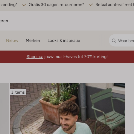
erzending*
Gratis 30 dagen retourneren*
Betaal achteraf met 
eren
Nieuw
Merken
Looks & inspiratie
Shop nu:
jouw must-haves tot 70% korting!
3 items