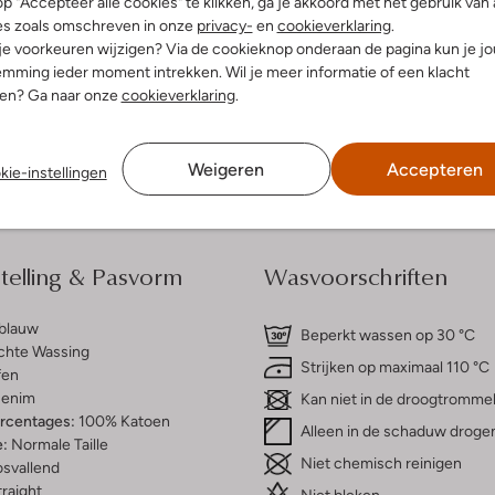
p "Accepteer alle cookies" te klikken, ga je akkoord met het gebruik van 
es zoals omschreven in onze
privacy-
en
cookieverklaring
.
 je voorkeuren wijzigen? Via de cookieknop onderaan de pagina kun je j
dek de look
Ontdek de look
mming ieder moment intrekken. Wil je meer informatie of een klacht
nen? Ga naar onze
cookieverklaring
.
Bezorgen & retourneren
Weigeren
Accepteren
kie-instellingen
elling & Pasvorm
Wasvoorschriften
tblauw
Beperkt wassen op 30 °C
chte Wassing
Strijken op maximaal 110 °C
fen
enim
Kan niet in de droogtromme
ercentages:
100% Katoen
Alleen in de schaduw droge
e:
Normale Taille
Niet chemisch reinigen
osvallend
raight