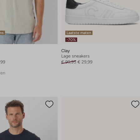
ems
Laatste maten
-70%
Clay
Lage sneakers
,99
€ 99,95
€ 29,99
ren