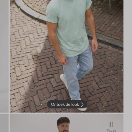
Ontdek de look
Pauze