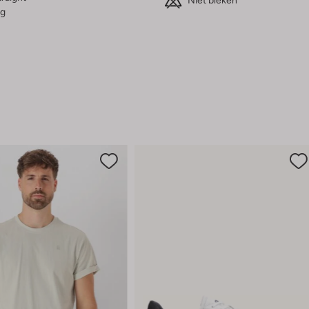
Niet bleken
g