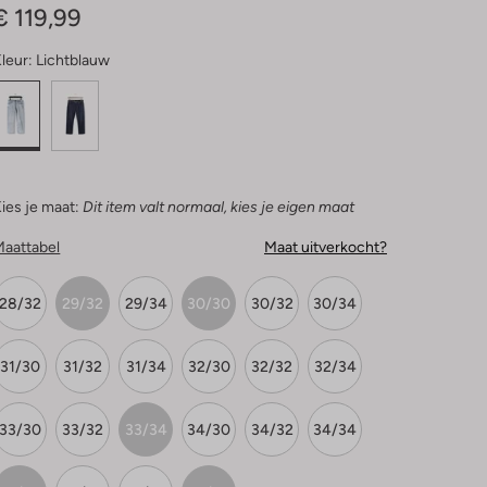
€ 119,99
leur:
Lichtblauw
ies je maat:
Dit item valt normaal, kies je eigen maat
Maattabel
Maat uitverkocht?
28/32
29/32
29/34
30/30
30/32
30/34
31/30
31/32
31/34
32/30
32/32
32/34
33/30
33/32
33/34
34/30
34/32
34/34