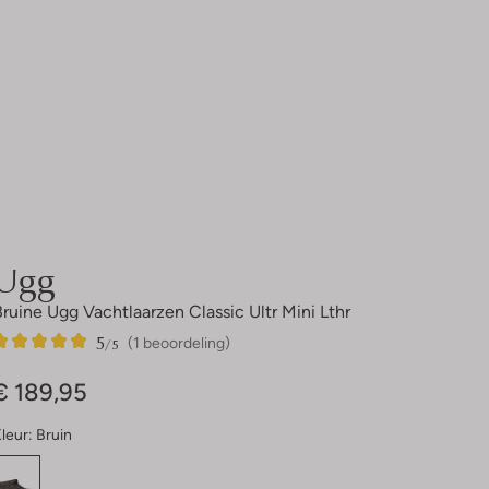
Ugg
Bruine Ugg Vachtlaarzen Classic Ultr Mini Lthr
5
1
5
/5
(1 beoordeling)
Sterren
€ 189,95
leur:
Bruin