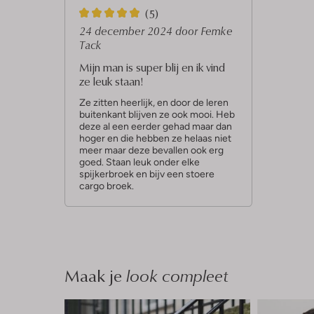
5
(5)
S
24 december 2024
door Femke
Tack
t
Mijn man is super blij en ik vind
e
ze leuk staan!
r
Ze zitten heerlijk, en door de leren
r
buitenkant blijven ze ook mooi. Heb
e
deze al een eerder gehad maar dan
hoger en die hebben ze helaas niet
n
meer maar deze bevallen ook erg
goed. Staan leuk onder elke
spijkerbroek en bijv een stoere
cargo broek.
Maak je
look compleet