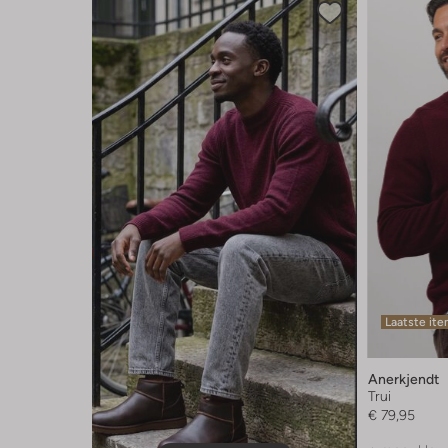
Laatste it
Anerkjendt
Trui
€ 79,95