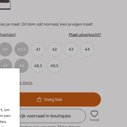
ies je maat:
Dit item valt normaal, kies je eigen maat
Maattabel
Maat uitverkocht?
40
40,5
41
42
43
44
45
46
48,5
49,5
ergelijkbare items
Voeg toe
rt, om
Bekijk voorraad in boutiques
om een
Favoriet
ies.