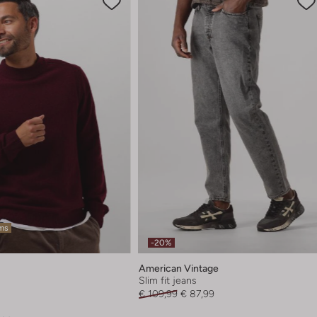
ems
-20%
American Vintage
Slim fit jeans
€ 109,99
€ 87,99