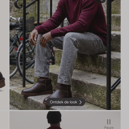
Ontdek de look
Pauze