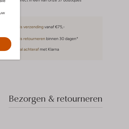
eserveer direct in een van onze 37 boutiques
alle
ouw
Gratis verzending
vanaf €75,-
Gratis retourneren
binnen 30 dagen*
Betaal achteraf
met Klarna
Bezorgen & retourneren