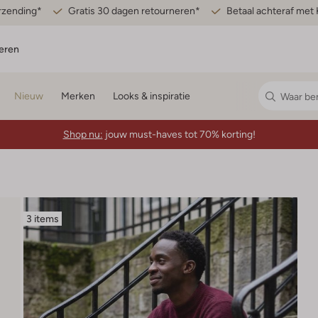
erzending*
Gratis 30 dagen retourneren*
Betaal achteraf met 
eren
Nieuw
Merken
Looks & inspiratie
Shop nu:
jouw must-haves tot 70% korting!
3 items