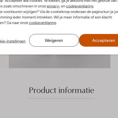
R
p "Accepteer alle cookies" te klikken, ga je akkoord met het gebruik van 
es zoals omschreven in onze
privacy-
en
cookieverklaring
.
 je voorkeuren wijzigen? Via de cookieknop onderaan de pagina kun je j
mming ieder moment intrekken. Wil je meer informatie of een klacht
nen? Ga naar onze
cookieverklaring
.
Weigeren
Accepteren
kie-instellingen
Product informatie