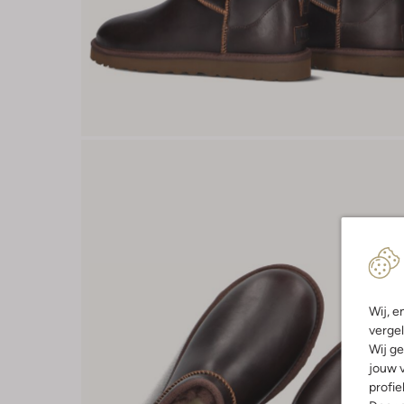
Wij, e
vergel
Wij ge
jouw v
profie