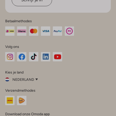
Betaalmethodes
Volg ons
Omoda
Omoda
Omoda
Omoda
Omoda
Kies je land
Instagram
Facebook
TikTok
LinkedIn
YouTube
NEDERLAND
Kies
Verzendmethodes
je
Sluit
land
Nederland
België
(Nederlands)
Download onze Omoda app