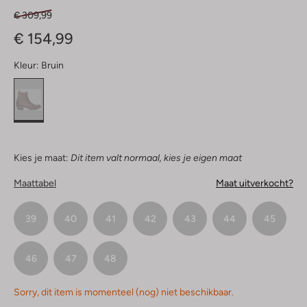
€ 309,99
€ 154,99
Kleur:
Bruin
Kies je maat:
Dit item valt normaal, kies je eigen maat
Maattabel
Maat uitverkocht?
39
40
41
42
43
44
45
46
47
48
Sorry, dit item is momenteel (nog) niet beschikbaar.