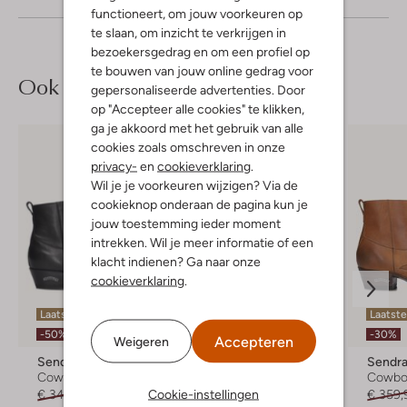
functioneert, om jouw voorkeuren op
te slaan, om inzicht te verkrijgen in
bezoekersgedrag en om een profiel op
te bouwen van jouw online gedrag voor
Ook iets voor jou?
gepersonaliseerde advertenties. Door
op "Accepteer alle cookies" te klikken,
ga je akkoord met het gebruik van alle
cookies zoals omschreven in onze
privacy-
en
cookieverklaring
.
Wil je je voorkeuren wijzigen? Via de
cookieknop onderaan de pagina kun je
jouw toestemming ieder moment
intrekken. Wil je meer informatie of een
klacht indienen? Ga naar onze
cookieverklaring
.
Laatste item
Laatste items
Laatst
-50%
-50%
-30%
Accepteren
Weigeren
Sendra
Sendra
Sendr
Cowboylaarzen
Cowboylaarzen
Cowbo
Cookie-instellingen
€ 349,99
€ 174,99
€ 329,99
€ 164,99
€ 359,