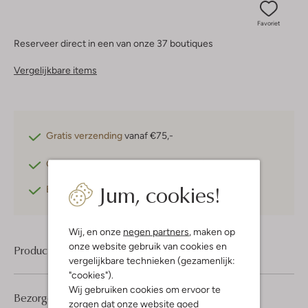
Favoriet
Reserveer direct in een van onze 37 boutiques
Vergelijkbare items
Gratis verzending
vanaf €75,-
Gratis retourneren
binnen 30 dagen*
Jum, cookies!
Betaal achteraf
met Klarna
Wij, en onze
negen partners
, maken op
onze website gebruik van cookies en
Product informatie
vergelijkbare technieken (gezamenlijk:
"cookies").
Wij gebruiken cookies om ervoor te
Bezorgen & retourneren
zorgen dat onze website goed