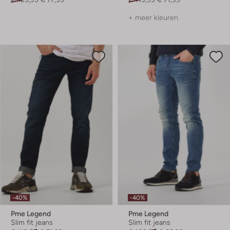
+ meer kleuren
-40%
-40%
Pme Legend
Pme Legend
Slim fit jeans
Slim fit jeans