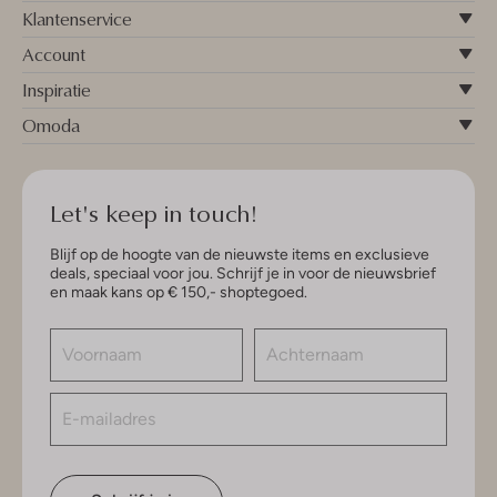
Klantenservice
Account
Inspiratie
Omoda
Let's keep in touch!
Blijf op de hoogte van de nieuwste items en exclusieve
deals, speciaal voor jou. Schrijf je in voor de nieuwsbrief
en maak kans op € 150,- shoptegoed.