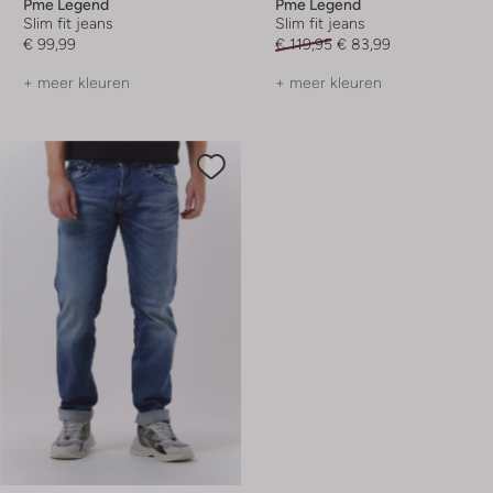
Pme Legend
Pme Legend
Slim fit jeans
Slim fit jeans
€ 99,99
€ 119,95
€ 83,99
+ meer kleuren
+ meer kleuren