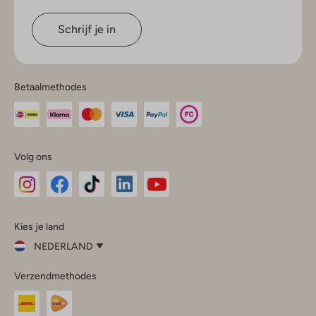
Schrijf je in
Betaalmethodes
Volg ons
Omoda
Omoda
Omoda
Omoda
Omoda
Kies je land
Instagram
Facebook
TikTok
LinkedIn
YouTube
NEDERLAND
Kies
Verzendmethodes
je
Sluit
land
Nederland