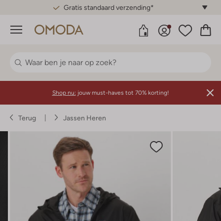
Gratis standaard verzending*
Menu
Shop nu:
jouw must-haves tot 70% korting!
Terug
Jassen Heren