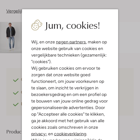
Vergelijkbare items
Jum, cookies!
Maatadvies
Rogier is 1 meter 89 lang en draagt maat L.
De
pasvorm is
regular fit
.
Wij, en onze
negen partners
, maken op
onze website gebruik van cookies en
vergelijkbare technieken (gezamenlijk:
"cookies").
Wij gebruiken cookies om ervoor te
zorgen dat onze website goed
Gratis verzending
vanaf €75,-
functioneert, om jouw voorkeuren op
te slaan, om inzicht te verkrijgen in
Gratis retourneren
binnen 30 dagen*
bezoekersgedrag en om een profiel op
te bouwen van jouw online gedrag voor
Betaal achteraf
met Klarna
gepersonaliseerde advertenties. Door
op "Accepteer alle cookies" te klikken,
ga je akkoord met het gebruik van alle
cookies zoals omschreven in onze
Product informatie
privacy-
en
cookieverklaring
.