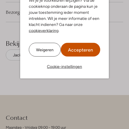
Wil je je voorkeuren wijzigen? Via de
cookieknop onderaan de pagina kun je
Bezorgen & retourneren
jouw toestemming ieder moment
intrekken. Wil je meer informatie of een
klacht indienen? Ga naar onze
cookieverklaring
.
Bekijk meer
Accepteren
Weigeren
Jacks
Tommy Jeans
Polyester
Cookie-instellingen
Contact
Maandag - Vrijdag 09:00 - 19:00 uur