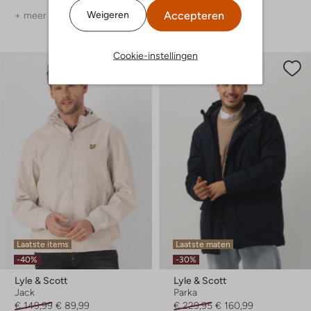
Accepteren
Weigeren
+ meer kleuren
+ meer kleuren
Cookie-instellingen
Laatste items
Laatste maten
-40%
-30%
Lyle & Scott
Lyle & Scott
Jack
Parka
€ 149,99
€ 89,99
€ 229,95
€ 160,99