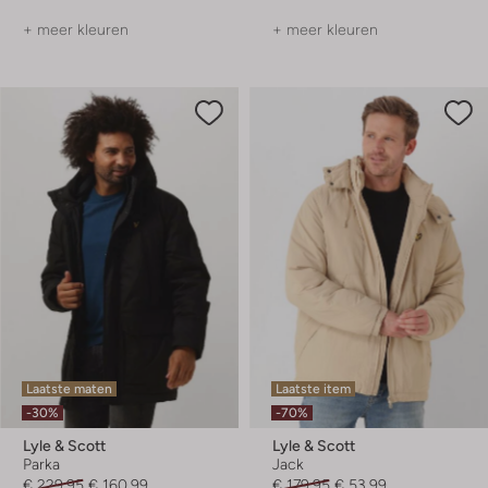
+ meer kleuren
+ meer kleuren
Laatste maten
Laatste item
-30%
-70%
Lyle & Scott
Lyle & Scott
Parka
Jack
€ 229,95
€ 160,99
€ 179,95
€ 53,99