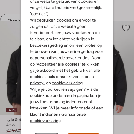
onze website gebruik van cookies en
+ meer kleuren
vergelijkbare technieken (gezamenlijk:
"cookies").
Wij gebruiken cookies om ervoor te
Shop hier
zorgen dat onze website goed
functioneert, om jouw voorkeuren op
te slaan, om inzicht te verkrijgen in
bezoekersgedrag en om een profiel op
te bouwen van jouw online gedrag voor
gepersonaliseerde advertenties. Door
op "Accepteer alle cookies" te klikken,
ga je akkoord met het gebruik van alle
cookies zoals omschreven in onze
privacy-
en
cookieverklaring
.
Wil je je voorkeuren wijzigen? Via de
cookieknop onderaan de pagina kun je
jouw toestemming ieder moment
Laatste items
intrekken. Wil je meer informatie of een
-40%
-30%
klacht indienen? Ga naar onze
Lyle & Scott
Lyle & Scott
cookieverklaring
.
Jack
Jack
€ 109,99
€ 65,99
€ 179,95
€ 125,99