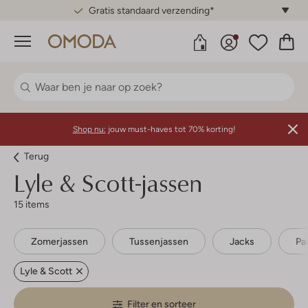
Gratis standaard verzending*
Menu
Shop nu:
jouw must-haves tot 70% korting!
Terug
Lyle & Scott-jassen
15 items
Zomerjassen
Tussenjassen
Jacks
Pa
Lyle & Scott
Filter en sorteer