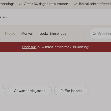
erzending*
Gratis 30 dagen retourneren*
Betaal achteraf met 
eren
Nieuw
Merken
Looks & inspiratie
Shop nu:
jouw must-haves tot 70% korting!
Gewatteerde jassen
Puffer jackets