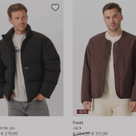
-60%
Forét
rde jas
Jack
€ 279,99
€ 254,99
€ 101,99