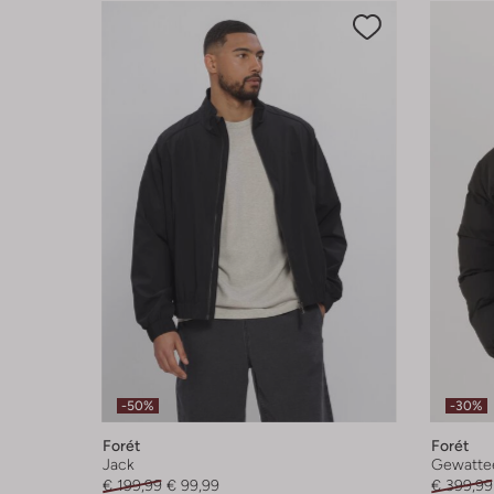
-50%
-30%
Forét
Forét
Jack
Gewattee
€ 199,99
€ 99,99
€ 399,99