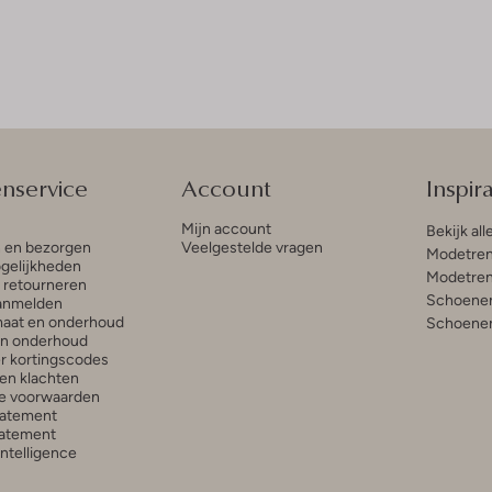
enservice
Account
Inspira
Mijn account
Bekijk all
n en bezorgen
Veelgestelde vragen
Modetren
gelijkheden
Modetren
n retourneren
Schoenen
anmelden
aat en onderhoud
Schoenen
en onderhoud
r kortingscodes
en klachten
e voorwaarden
tatement
atement
 Intelligence