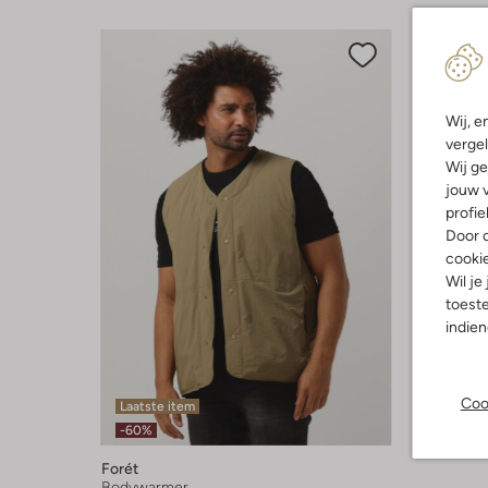
Wij, e
vergel
Wij ge
jouw v
profie
Door o
cooki
Wil je
toeste
indie
Coo
Laatste item
-60%
Forét
Bodywarmer