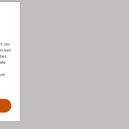
rt, om
om een
ies.
alle
ouw