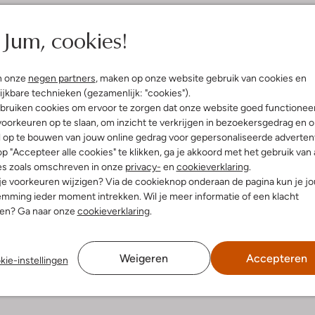
Jum, cookies!
n onze
negen partners
, maken op onze website gebruik van cookies en
ijkbare technieken (gezamenlijk: "cookies").
bruiken cookies om ervoor te zorgen dat onze website goed functionee
oorkeuren op te slaan, om inzicht te verkrijgen in bezoekersgedrag en 
l op te bouwen van jouw online gedrag voor gepersonaliseerde advertent
p "Accepteer alle cookies" te klikken, ga je akkoord met het gebruik van 
es zoals omschreven in onze
privacy-
en
cookieverklaring
.
 je voorkeuren wijzigen? Via de cookieknop onderaan de pagina kun je j
mming ieder moment intrekken. Wil je meer informatie of een klacht
nen? Ga naar onze
cookieverklaring
.
Weigeren
Accepteren
kie-instellingen