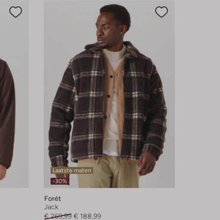
Laatste maten
-30%
Forét
Jack
€ 269,99
€ 188,99