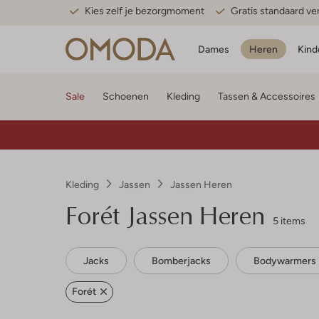
Kies zelf je bezorgmoment
Gratis standaard v
Dames
Heren
Kind
Sale
Schoenen
Kleding
Tassen & Accessoires
Kleding
Jassen
Jassen Heren
Forét
Jassen Heren
5 items
Jacks
Bomberjacks
Bodywarmers
Forét