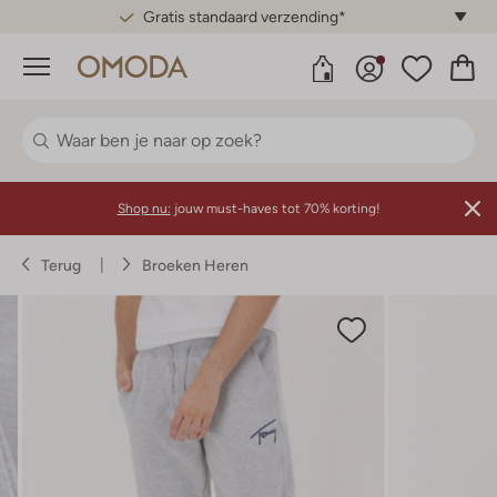
Gratis standaard verzending*
Menu
Shop nu:
jouw must-haves tot 70% korting!
Terug
Broeken Heren