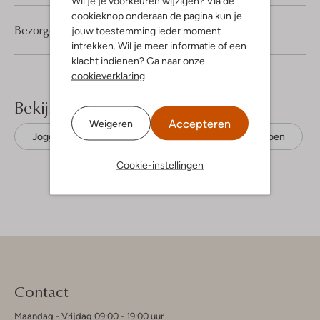
Wil je je voorkeuren wijzigen? Via de
cookieknop onderaan de pagina kun je
Bezorgen & retourneren
jouw toestemming ieder moment
intrekken. Wil je meer informatie of een
klacht indienen? Ga naar onze
cookieverklaring
.
Bekijk meer
Accepteren
Weigeren
Joggingbroeken
Tommy Jeans
Katoen
Cookie-instellingen
Contact
Maandag - Vrijdag 09:00 - 19:00 uur