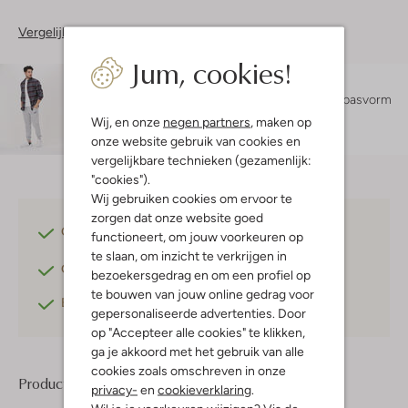
Vergelijkbare items
Jum, cookies!
Maatadvies
Milan is 1 meter 84 lang en draagt maat L.
De pasvorm
is
slim
.
Wij, en onze
negen partners
, maken op
onze website gebruik van cookies en
vergelijkbare technieken (gezamenlijk:
"cookies").
Wij gebruiken cookies om ervoor te
zorgen dat onze website goed
Gratis verzending
vanaf €75,-
functioneert, om jouw voorkeuren op
te slaan, om inzicht te verkrijgen in
Gratis retourneren
binnen 30 dagen*
bezoekersgedrag en om een profiel op
te bouwen van jouw online gedrag voor
Betaal achteraf
met Klarna
gepersonaliseerde advertenties. Door
op "Accepteer alle cookies" te klikken,
ga je akkoord met het gebruik van alle
cookies zoals omschreven in onze
Product informatie
privacy-
en
cookieverklaring
.