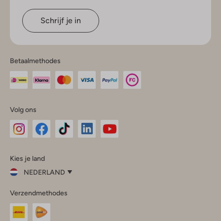
Schrijf je in
Betaalmethodes
Volg ons
Omoda
Omoda
Omoda
Omoda
Omoda
Kies je land
Instagram
Facebook
TikTok
LinkedIn
YouTube
NEDERLAND
Kies
Verzendmethodes
je
Sluit
land
Nederland