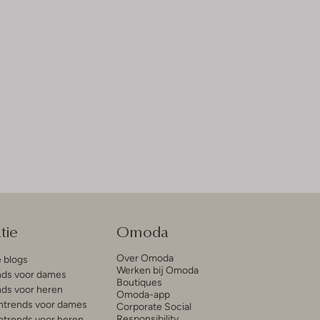
tie
Omoda
Over Omoda
e blogs
Werken bij Omoda
ds voor dames
Boutiques
ds voor heren
Omoda-app
trends voor dames
Corporate Social
Responsibility
trends voor heren