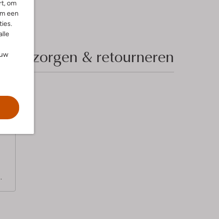
rt, om
om een
ies.
alle
Bezorgen & retourneren
ouw
.