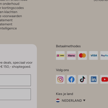
en onderhoud
r kortingscodes
en klachten
e voorwaarden
tatement
atement
 Intelligence
Betaalmethodes
e deals, speciaal voor
p € 150,- shoptegoed.
Volg ons
Omoda
Omoda
Omoda
Omoda
Om
Kies je land
Instagram
Facebook
TikTok
LinkedI
Yo
NEDERLAND
Kies