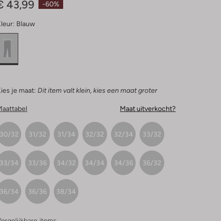
€ 43,99
-60%
leur:
Blauw
ies je maat:
Dit item valt klein, kies een maat groter
Maattabel
Maat uitverkocht?
30/32
31/32
31/34
32/32
32/34
33/32
33/34
33/36
34/32
34/34
34/36
36/32
36/34
36/36
38/34
ergelijkbare items