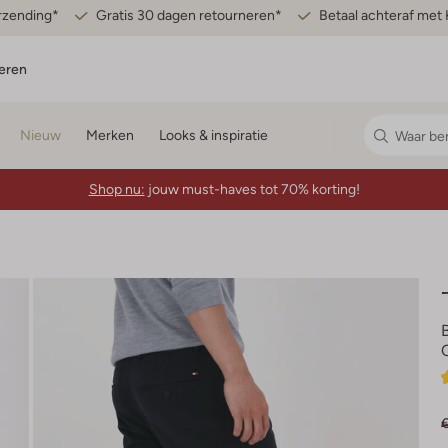
erzending*
Gratis 30 dagen retourneren*
Betaal achteraf met 
eren
Nieuw
Merken
Looks & inspiratie
Shop nu:
jouw must-haves tot 70% korting!