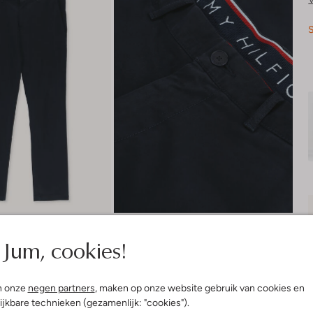
S
Jum, cookies!
n onze
negen partners
, maken op onze website gebruik van cookies en
ijkbare technieken (gezamenlijk: "cookies").