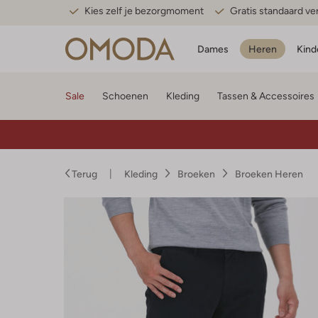
Kies zelf je bezorgmoment
Gratis standaard v
Dames
Heren
Kind
Sale
Schoenen
Kleding
Tassen & Accessoires
Terug
Kleding
Broeken
Broeken Heren