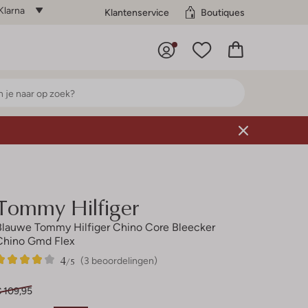
Klarna
Klantenservice
Boutiques
Tommy Hilfiger
Blauwe Tommy Hilfiger Chino Core Bleecker
Chino Gmd Flex
4
3
4
/5
(3 beoordelingen)
Sterren
€ 109,95