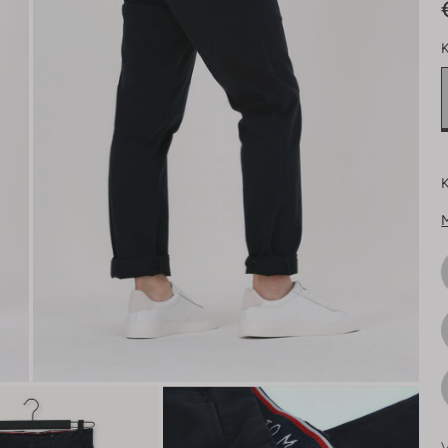
K
K
V