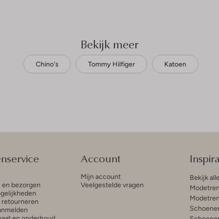
Bekijk meer
Chino's
Tommy Hilfiger
Katoen
enservice
Account
Inspira
Mijn account
Bekijk all
n en bezorgen
Veelgestelde vragen
Modetren
gelijkheden
Modetren
n retourneren
Schoenen
anmelden
aat en onderhoud
Schoenen