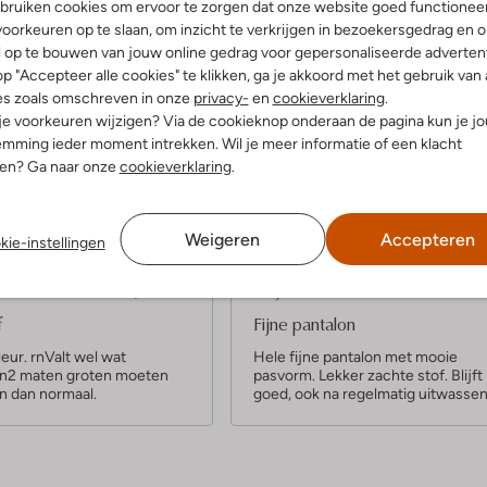
bruiken cookies om ervoor te zorgen dat onze website goed functionee
oorkeuren op te slaan, om inzicht te verkrijgen in bezoekersgedrag en 
l op te bouwen van jouw online gedrag voor gepersonaliseerde advertent
p "Accepteer alle cookies" te klikken, ga je akkoord met het gebruik van 
es zoals omschreven in onze
privacy-
en
cookieverklaring
.
Product informatie
 je voorkeuren wijzigen? Via de cookieknop onderaan de pagina kun je j
mming ieder moment intrekken. Wil je meer informatie of een klacht
nen? Ga naar onze
cookieverklaring
.
Weigeren
Accepteren
kie-instellingen
5
(5)
(5)
S
tember 2024
door Joost
18 juni 2024
door Hilke
t
f
Fijne pantalon
e
eur. rnValt wel wat
Hele fijne pantalon met mooie
.rn2 maten groten moeten
pasvorm. Lekker zachte stof. Blijft
r
n dan normaal.
goed, ook na regelmatig uitwassen
r
e
n