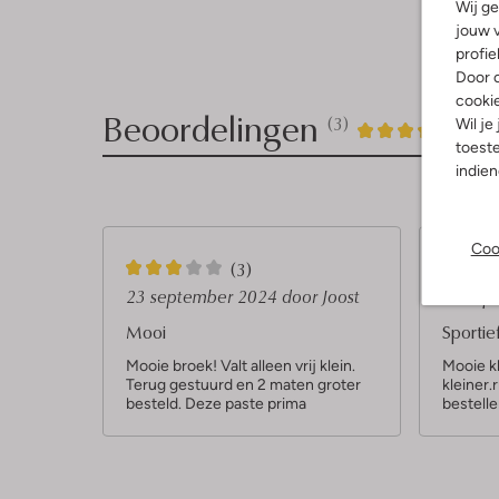
Wij ge
jouw v
profie
Door o
cooki
Beoordelingen
(3)
3
4
Wil je
4
/5
toeste
Sterren
indie
Coo
3
5
(3)
S
S
23 september 2024
door Joost
16 sep
t
t
Mooi
Sportie
e
e
Mooie broek! Valt alleen vrij klein.
Mooie kl
Terug gestuurd en 2 maten groter
kleiner
r
r
besteld. Deze paste prima
bestelle
r
r
e
e
n
n