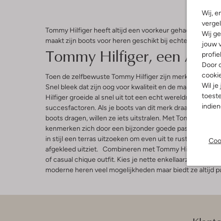
Wij, e
vergel
Tommy Hilfiger heeft altijd een voorkeur gehad voor een 
Wij ge
maakt zijn boots voor heren geschikt bij echte vrijetijdsk
jouw v
Tommy Hilfiger, een Amer
profie
Door o
cooki
Toen de zelfbewuste Tommy Hilfiger zijn merk begin jar
Wil je
Snel bleek dat zijn oog voor kwaliteit en de manier waa
toeste
Hilfiger groeide al snel uit tot een echt wereldmerk dat po
indie
succesfactoren. Als je boots van dit merk draagt, voel j
boots dragen, willen ze iets uitstralen. Met Tommy Hilfige
kenmerken zich door een bijzonder goede pasvorm en ee
in stijl een terras uitzoeken om even uit te rusten. Het k
Coo
afgekleed uitziet. Combineren met Tommy Hilfiger boots 
of casual chique outfit. Kies je nette enkellaarzen met 
moderne heren veel mogelijkheden maar biedt ze altijd pur