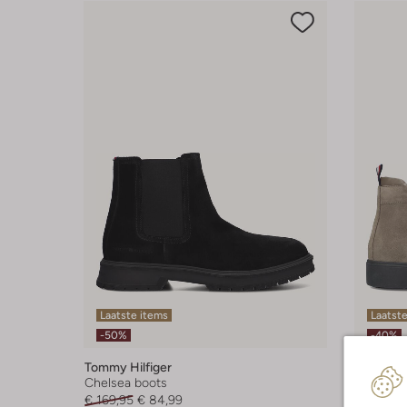
Laatste items
Laatste
-50%
-40%
Tommy Hilfiger
Tommy Hi
Chelsea boots
Veterboo
€ 169,95
€ 84,99
€ 149,95