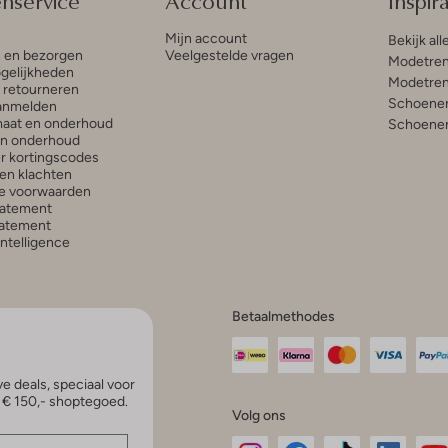
enservice
Account
Inspira
Mijn account
Bekijk all
n en bezorgen
Veelgestelde vragen
Modetren
gelijkheden
Modetren
n retourneren
Schoenen
anmelden
aat en onderhoud
Schoenen
en onderhoud
r kortingscodes
en klachten
e voorwaarden
tatement
atement
 Intelligence
Betaalmethodes
e deals, speciaal voor
p € 150,- shoptegoed.
Volg ons