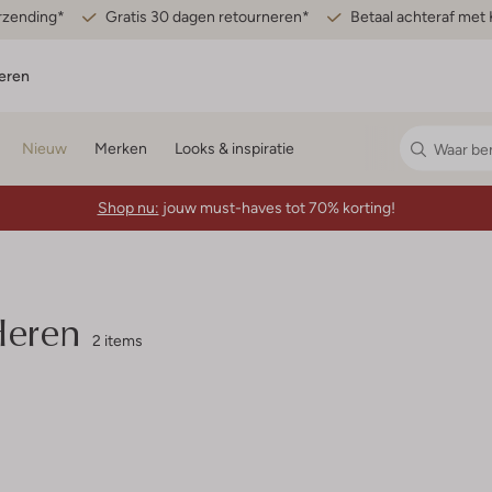
erzending*
Gratis 30 dagen retourneren*
Betaal achteraf met 
eren
Nieuw
Merken
Looks & inspiratie
Shop nu:
jouw must-haves tot 70% korting!
Heren
2 items