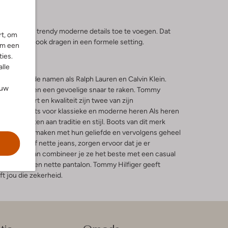
n een aantal trendy moderne details toe te voegen. Dat
rt, om
zijn laarzen ook dragen in een formele setting.
om een
ies.
alle
renommeerde namen als Ralph Lauren en Calvin Klein.
ouw
nten bij velen een gevoelige snaar te raken. Tommy
draagcomfort en kwaliteit zijn twee van zijn
n. Trendy boots voor klassieke en moderne heren Als heren
 ook hechten aan traditie en stijl. Boots van dit merk
andelingen maken met hun geliefde en vervolgens geheel
bpantalon of nette jeans, zorgen ervoor dat je er
e laarzen, dan combineer je ze het beste met een casual
kostuum of een nette pantalon. Tommy Hilfiger geeft
t jou die zekerheid.