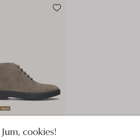
 item
lfiger
Jum, cookies!
ts
€ 89,95