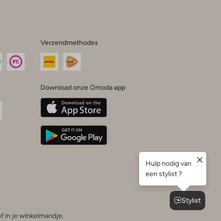
Verzendmethodes
Download onze Omoda app
oda
n
uTube
f in je winkelmandje.