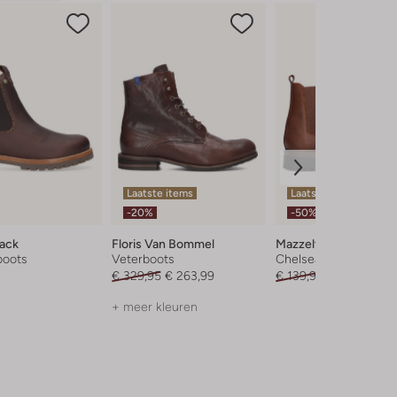
Laatste items
Laatste item
-20%
-50%
ack
Floris Van Bommel
Mazzeltov
boots
Veterboots
Chelsea boots
€ 329,95
€ 263,99
€ 139,95
€ 69,99
+ meer kleuren