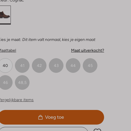
leur:
Cognac
ies je maat:
Dit item valt normaal, kies je eigen maat
Maattabel
Maat uitverkocht?
40
41
42
43
44
45
46
48,5
ergelijkbare items
Voeg toe