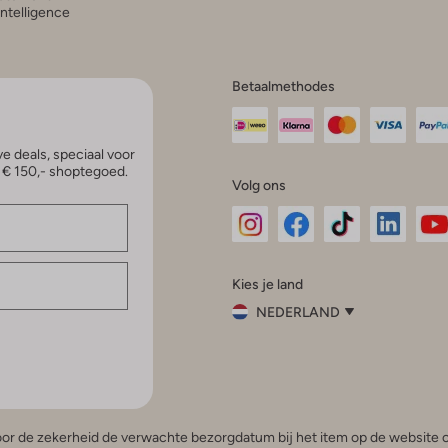
 Intelligence
Betaalmethodes
e deals, speciaal voor
p € 150,- shoptegoed.
Volg ons
Omoda
Omoda
Omoda
Omoda
Om
Kies je land
Instagram
Facebook
TikTok
LinkedI
Yo
NEDERLAND
Kies
je
Sluit
land
Nederland
België
(Nederlands)
 voor de zekerheid de verwachte bezorgdatum bij het item op de website o