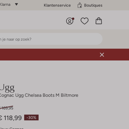
Klarna
Klantenservice
Boutiques
Ugg
Cognac Ugg Chelsea Boots M Biltmore
 169,95
€ 118,99
-30%