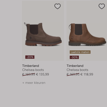
Laatste maten
-20%
-30%
Timberland
Timberland
Chelsea boots
Chelsea boots
€ 169,99
€ 135,99
€ 169,95
€ 118,99
+ meer kleuren