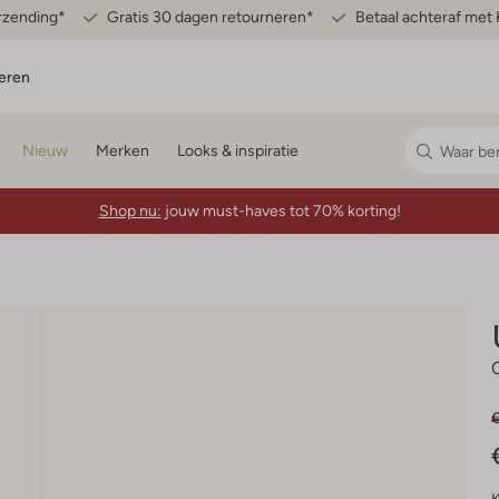
erzending*
Gratis 30 dagen retourneren*
Betaal achteraf met 
eren
Nieuw
Merken
Looks & inspiratie
Shop nu:
jouw must-haves tot 70% korting!
€