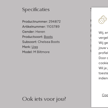
Specificaties
Samenst
Kleur:
Cogn
Productnummer:
294872
Materiaal b
Artikelnummer:
1103789
Materiaal b
Gender:
Heren
Wij, e
Materiaal zo
Productsoort:
Boots
vergel
Type neus:
Subsoort:
Chelsea Boots
Wij ge
Schachthoo
Merk:
Ugg
jouw v
Uitneembaa
Model:
M Biltmore
profie
Door o
cooki
Wil je
toeste
indie
Coo
Ook iets voor jou?