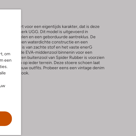
aagcomfort voor een eigentijds karakter, dat is deze
van het merk UGG. Dit model is uitgevoerd in
ische zijpanelen en een geborduurde aantreklus. De
zorgt voor een waterdichte constructie en een
innenwerk is van zachte stof en het vaste enerG
amen met de EVA-middenzool binnenin voor een
rt, om
icht rubberen buitenzool van Spider Rubber is voorzien
om een
erfecte grip op ieder terrein. Deze stoere schoen laat
ies.
vrijwel al jouw outfits. Probeer eens een vintage denim
alle
n stijlvolle look.
ouw