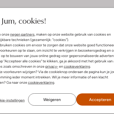
elling & Pasvorm
Omschrijving
Jum, cookies!
ac
De ideale schoen met een hoog dr
cognac chelsea boot M BILTMORE 
uitenkant:
Leer
waterdicht volnerfleer met elast
innenkant:
Textiel
n onze
negen partners
, maken op onze website gebruik van cookies en
constructie met gesealde naden 
ol:
Rubber
dynamische ondersteuning. Het b
ijkbare technieken (gezamenlijk: "cookies").
Ronde Neus
Comfort System-voetbed zorgt s
bruiken cookies om ervoor te zorgen dat onze website goed functionee
functionele demping. De lichtgew
gte laarzen (cm):
14
oorkeuren op te slaan, om inzicht te verkrijgen in bezoekersgedrag en 
van een grof profiel en heeft de p
r voetbed:
Nee
l op te bouwen van jouw online gedrag voor gepersonaliseerde advertent
zich gemakkelijk combineren met 
p "Accepteer alle cookies" te klikken, ga je akkoord met het gebruik van 
en een nauwsluitend shirt voor ee
es zoals omschreven in onze
privacy-
en
cookieverklaring
.
 je voorkeuren wijzigen? Via de cookieknop onderaan de pagina kun je j
mming ieder moment intrekken. Wil je meer informatie of een klacht
nen? Ga naar onze
cookieverklaring
.
Weigeren
Accepteren
kie-instellingen