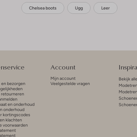
Chelsea boots
Ugg
Leer
enservice
Account
Inspira
Mijn account
Bekijk all
n en bezorgen
Veelgestelde vragen
Modetren
gelijkheden
Modetren
n retourneren
Schoenen
anmelden
aat en onderhoud
Schoenen
en onderhoud
r kortingscodes
en klachten
e voorwaarden
tatement
atement