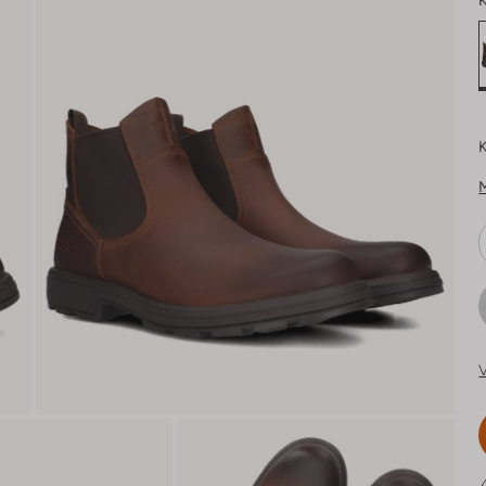
K
K
V