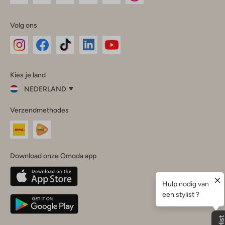
Volg ons
Omoda
Omoda
Omoda
Omoda
Omoda
Kies je land
Instagram
Facebook
TikTok
LinkedIn
YouTube
NEDERLAND
Kies
Verzendmethodes
je
Sluit
land
Nederland
België
(Nederlands)
Download onze Omoda app
Belgique
(Français)
Deutschland