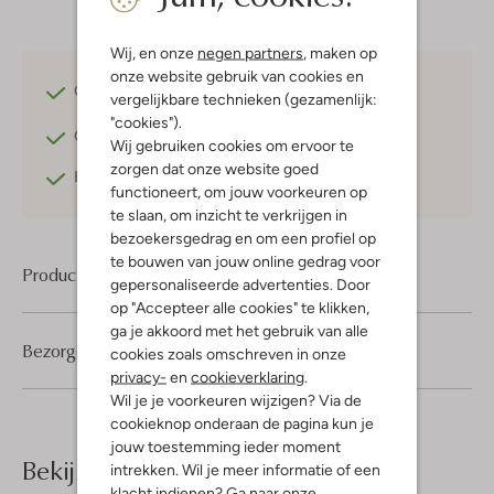
Wij, en onze
negen partners
, maken op
onze website gebruik van cookies en
Gratis verzending
vanaf €75,-
vergelijkbare technieken (gezamenlijk:
"cookies").
Gratis retourneren
binnen 30 dagen*
Wij gebruiken cookies om ervoor te
zorgen dat onze website goed
Betaal achteraf
met Klarna
functioneert, om jouw voorkeuren op
te slaan, om inzicht te verkrijgen in
bezoekersgedrag en om een profiel op
te bouwen van jouw online gedrag voor
Product informatie
gepersonaliseerde advertenties. Door
op "Accepteer alle cookies" te klikken,
ga je akkoord met het gebruik van alle
Bezorgen & retourneren
cookies zoals omschreven in onze
privacy-
en
cookieverklaring
.
Wil je je voorkeuren wijzigen? Via de
cookieknop onderaan de pagina kun je
jouw toestemming ieder moment
Bekijk meer
intrekken. Wil je meer informatie of een
klacht indienen? Ga naar onze