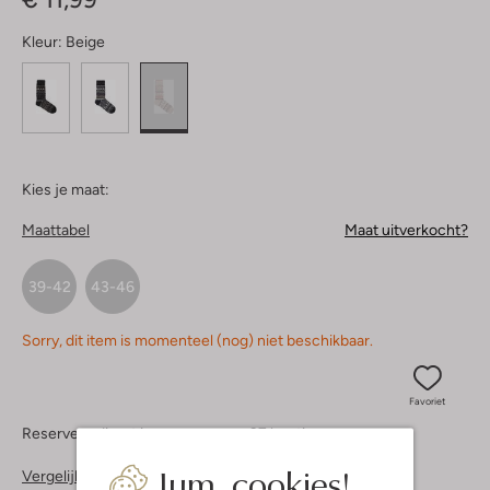
Kleur:
Beige
Kies je maat:
Maattabel
Maat uitverkocht?
39-42
43-46
Sorry, dit item is momenteel (nog) niet beschikbaar.
Favoriet
Reserveer direct in een van onze 37 boutiques
Jum, cookies!
Vergelijkbare items