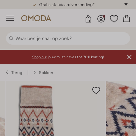
Gratis standaard verzending*
Menu
Shop nu:
jouw must-haves tot 70% korting!
Terug
Sokken