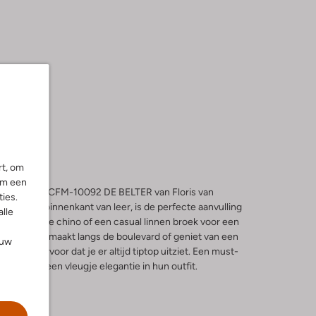
rt, om
om een
zomer met de CFM-10092 DE BELTER van Floris van
ies.
, met een binnenkant van leer, is de perfecte aanvulling
alle
t een lichte chino of een casual linnen broek voor een
n wandeling maakt langs de boulevard of geniet van een
ouw
m zorgt ervoor dat je er altijd tiptop uitziet. Een must-
uden van een vleugje elegantie in hun outfit.