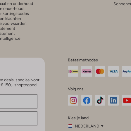
aat en onderhoud
Schoenen
en onderhoud
r kortingscodes
en klachten
e voorwaarden
tatement
atement
 Intelligence
Betaalmethodes
e deals, speciaal voor
p € 150,- shoptegoed.
Volg ons
Omoda
Omoda
Omoda
Omoda
Om
Kies je land
Instagram
Facebook
TikTok
LinkedI
Yo
NEDERLAND