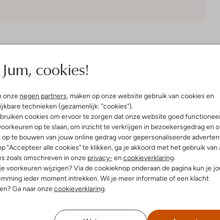
Bezorgen & retourneren
Jum, cookies!
n onze
negen partners
, maken op onze website gebruik van cookies en
elling & Pasvorm
Omschrijving
ijkbare technieken (gezamenlijk: "cookies").
bruiken cookies om ervoor te zorgen dat onze website goed functionee
oorkeuren op te slaan, om inzicht te verkrijgen in bezoekersgedrag en 
Maak je klaar voor de lente en 
l op te bouwen van jouw online gedrag voor gepersonaliseerde advertent
ssic Tailoring
Bommel. Deze stijlvolle witte riem
p "Accepteer alle cookies" te klikken, ga je akkoord met het gebruik van 
uitenkant:
Leer
op je garderobe. Combineer 'm me
es zoals omschreven in onze
privacy-
en
cookieverklaring
.
innenkant:
Leer
frisse, zomerse look. Of je nu ee
 je voorkeuren wijzigen? Via de cookieknop onderaan de pagina kun je j
 hengsel:
Nee
zonnige dag op het terras, deze rie
mming ieder moment intrekken. Wil je meer informatie of een klacht
have accessoire voor heren die ho
nen? Ga naar onze
cookieverklaring
.