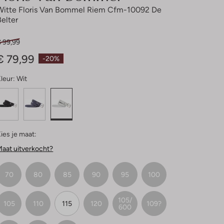
Witte Floris Van Bommel Riem Cfm-10092 De
Belter
€ 99,99
€ 79,99
-20%
leur:
Wit
ies je maat:
aat uitverkocht?
70
80
85
90
95
100
105/
105
110
115
120
109?
600