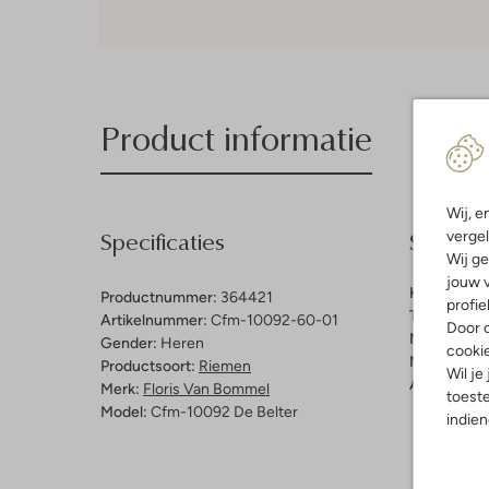
Product informatie
Wij, e
Specificaties
Samenst
vergel
Wij ge
jouw v
Kleur:
Wit
Productnummer:
364421
profie
Trends:
Cla
Artikelnummer:
Cfm-10092-60-01
Door o
Materiaal b
Gender:
Heren
cooki
Materiaal b
Productsoort:
Riemen
Wil je
Afneembaar
Merk:
Floris Van Bommel
toeste
Model:
Cfm-10092 De Belter
indie