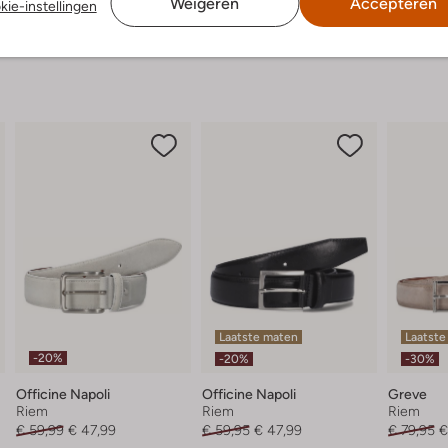
Weigeren
Accepteren
kie-instellingen
Laatste maten
Laatste
-20%
-20%
-30%
Officine Napoli
Officine Napoli
Greve
Riem
Riem
Riem
€ 59,99
€ 47,99
€ 59,95
€ 47,99
€ 79,95
€