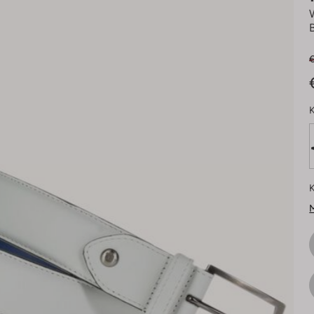
K
K
M