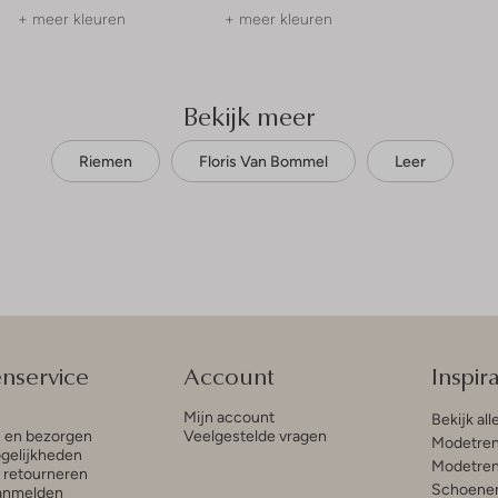
+ meer kleuren
+ meer kleuren
Bekijk meer
Riemen
Floris Van Bommel
Leer
enservice
Account
Inspira
Mijn account
Bekijk all
n en bezorgen
Veelgestelde vragen
Modetren
gelijkheden
Modetren
n retourneren
Schoenen
anmelden