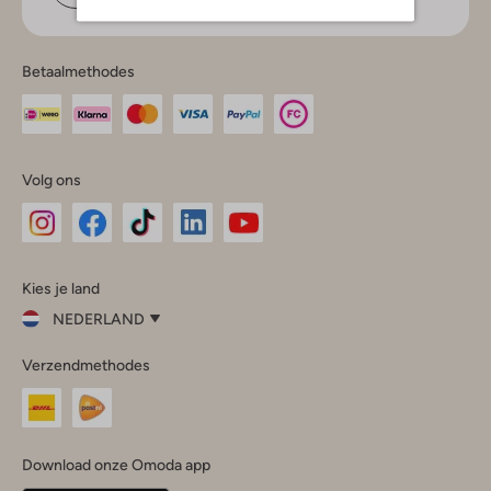
Betaalmethodes
Volg ons
Omoda
Omoda
Omoda
Omoda
Omoda
Kies je land
Instagram
Facebook
TikTok
LinkedIn
YouTube
NEDERLAND
Kies
Verzendmethodes
je
Sluit
land
Nederland
België
(Nederlands)
Download onze Omoda app
Belgique
(Français)