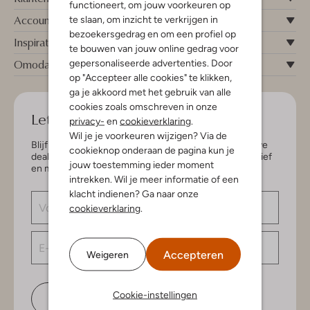
functioneert, om jouw voorkeuren op
Account
te slaan, om inzicht te verkrijgen in
bezoekersgedrag en om een profiel op
Inspiratie
te bouwen van jouw online gedrag voor
Omoda
gepersonaliseerde advertenties. Door
op "Accepteer alle cookies" te klikken,
ga je akkoord met het gebruik van alle
cookies zoals omschreven in onze
Let's keep in touch!
privacy-
en
cookieverklaring
.
Wil je je voorkeuren wijzigen? Via de
Blijf op de hoogte van de nieuwste items en exclusieve
cookieknop onderaan de pagina kun je
deals, speciaal voor jou. Schrijf je in voor de nieuwsbrief
jouw toestemming ieder moment
en maak kans op € 150,- shoptegoed.
intrekken. Wil je meer informatie of een
klacht indienen? Ga naar onze
cookieverklaring
.
Accepteren
Weigeren
Cookie-instellingen
Schrijf je in