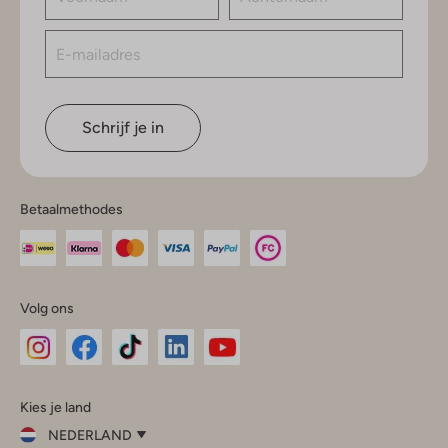
Schrijf je in
Betaalmethodes
Volg ons
Omoda
Omoda
Omoda
Omoda
Omoda
Kies je land
Instagram
Facebook
TikTok
LinkedIn
YouTube
NEDERLAND