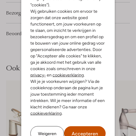
"cookies").
Wij gebruiken cookies om ervoor te
Bezorgen & retourneren
zorgen dat onze website goed
functioneert, om jouw voorkeuren op
te slaan, om inzicht te verkrijgen in
1
5
Beoordelingen
(1)
5
/5
bezoekersgedrag en om een profiel op
Sterren
te bouwen van jouw online gedrag voor
gepersonaliseerde advertenties. Door
op "Accepteer alle cookies" te klikken,
ga je akkoord met het gebruik van alle
Ook iets voor jou?
cookies zoals omschreven in onze
privacy-
en
cookieverklaring
.
Wil je je voorkeuren wijzigen? Via de
cookieknop onderaan de pagina kun je
jouw toestemming ieder moment
intrekken. Wil je meer informatie of een
klacht indienen? Ga naar onze
cookieverklaring
.
Accepteren
Weigeren