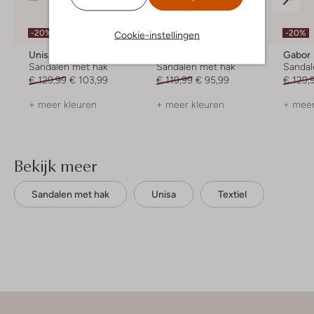
-20%
-20%
-20%
Cookie-instellingen
Unisa
Unisa
Gabor
Sandalen met hak
Sandalen met hak
Sandal
€ 129,99
€ 103,99
€ 119,99
€ 95,99
€ 129,
+ meer kleuren
+ meer kleuren
+ meer
Bekijk meer
Sandalen met hak
Unisa
Textiel