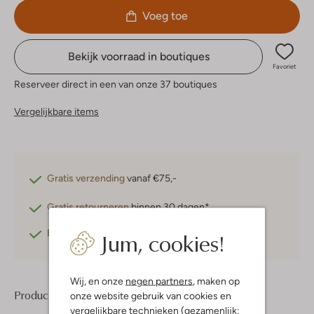
Voeg toe
Bekijk voorraad in boutiques
Favoriet
Reserveer direct in een van onze 37 boutiques
Vergelijkbare items
Gratis verzending
vanaf €75,-
Gratis retourneren
binnen 30 dagen*
Jum, cookies!
Betaal achteraf
met Klarna
Wij, en onze
negen partners
, maken op
Product informatie
onze website gebruik van cookies en
vergelijkbare technieken (gezamenlijk: