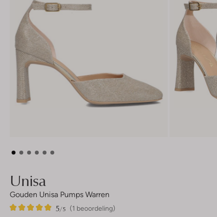
Unisa
Gouden Unisa Pumps Warren
5
1
5
/5
(1 beoordeling)