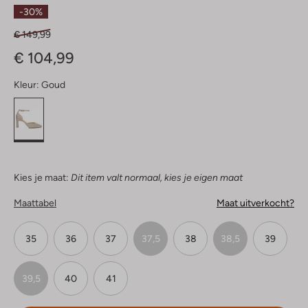
Sterren
-30%
€ 149,99
€ 104,99
Kleur:
Goud
Kies je maat:
Dit item valt normaal, kies je eigen maat
Maattabel
Maat uitverkocht?
35
36
37
37,5
38
38,5
39
39,5
40
41