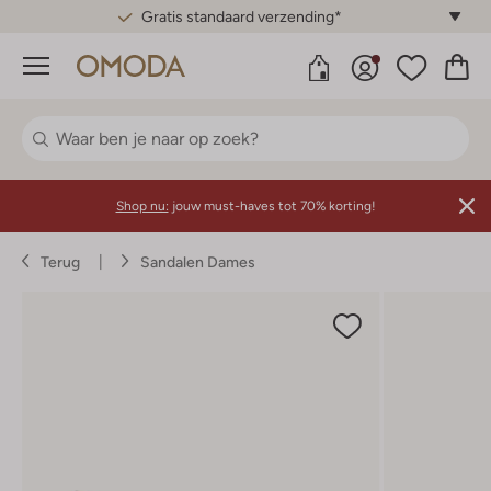
Gratis standaard verzending*
Menu
Shop nu:
jouw must-haves tot 70% korting!
Terug
Sandalen Dames