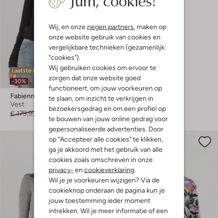
Shop hier
Wij, en onze
negen partners
, maken op
onze website gebruik van cookies en
vergelijkbare technieken (gezamenlijk:
"cookies").
Wij gebruiken cookies om ervoor te
Laatste items
zorgen dat onze website goed
-30%
functioneert, om jouw voorkeuren op
Fabienne Chapot
te slaan, om inzicht te verkrijgen in
Vest
bezoekersgedrag en om een profiel op
€ 179,99
€ 125,99
te bouwen van jouw online gedrag voor
gepersonaliseerde advertenties. Door
op "Accepteer alle cookies" te klikken,
ga je akkoord met het gebruik van alle
cookies zoals omschreven in onze
privacy-
en
cookieverklaring
.
Wil je je voorkeuren wijzigen? Via de
cookieknop onderaan de pagina kun je
jouw toestemming ieder moment
intrekken. Wil je meer informatie of een