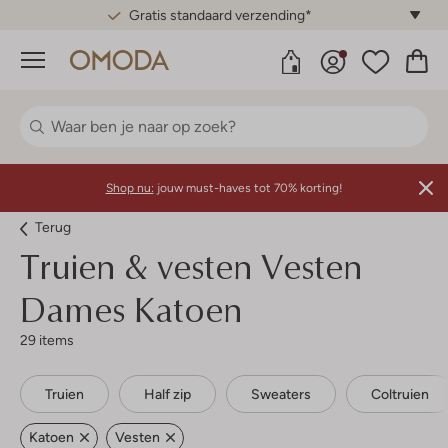
Gratis standaard verzending*
Menu
Shop nu:
jouw must-haves tot 70% korting!
Terug
Truien & vesten Vesten
Dames Katoen
29 items
Truien
Half zip
Sweaters
Coltruien
Katoen
Vesten