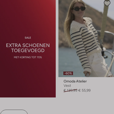
-60%
Omoda Atelier
Vest
€ 139,99
€ 55,99