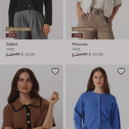
Laatste maten
Laatste item
-20%
-30%
Edited
Moscow
Vest
Vest
€ 69,99
€ 55,99
€ 159,99
€ 111,99