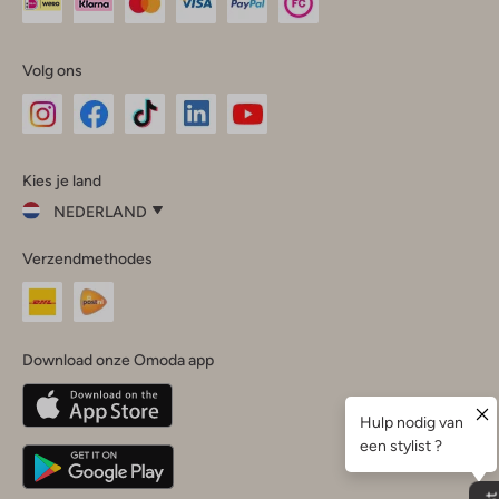
Volg ons
Omoda
Omoda
Omoda
Omoda
Omoda
Kies je land
Instagram
Facebook
TikTok
LinkedIn
YouTube
NEDERLAND
Kies
Verzendmethodes
je
Sluit
land
Nederland
België
(Nederlands)
Download onze Omoda app
Belgique
(Français)
Deutschland