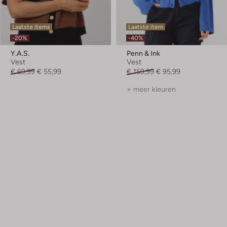
Laatste items
Laatste item
-20%
-40%
Y.a.s.
Penn & Ink
Vest
Vest
€ 69,99
€ 55,99
€ 159,99
€ 95,99
+ meer kleuren