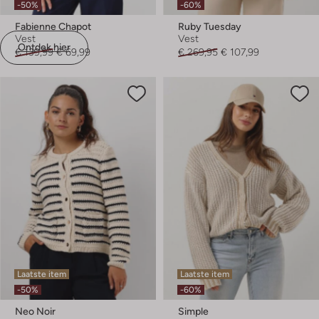
-50%
-60%
Fabienne Chapot
Ruby Tuesday
Vest
Vest
Ontdek hier
€ 139,99
€ 69,99
€ 269,95
€ 107,99
Laatste item
Laatste item
-50%
-60%
Neo Noir
Simple