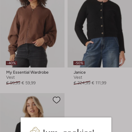
-40%
-50%
My Essential Wardrobe
Janice
Vest
Vest
€ 99,99
€ 59,99
€ 224,99
€ 111,99
Jum, cookies!