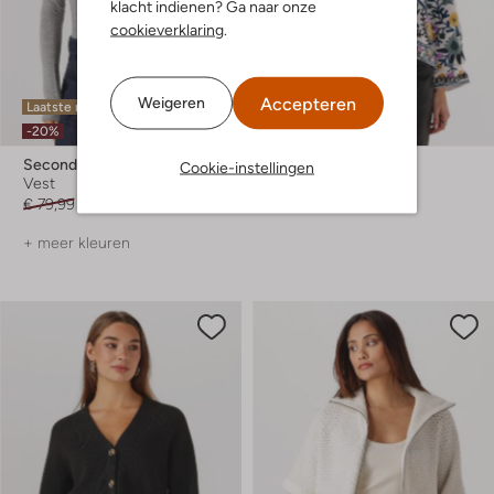
klacht indienen? Ga naar onze
cookieverklaring
.
Accepteren
Weigeren
Laatste maten
Laatste item
-20%
-60%
Second Female
Lollys Laundry
Cookie-instellingen
Vest
Vest
€ 79,99
€ 63,99
€ 319,99
€ 127,99
+ meer kleuren