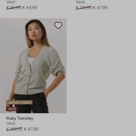
Vest
Vest
€ 99,95
€ 49,99
€ 119,95
€ 47,99
Laatste maten
-60%
Ruby Tuesday
Vest
€ 169,95
€ 67,99