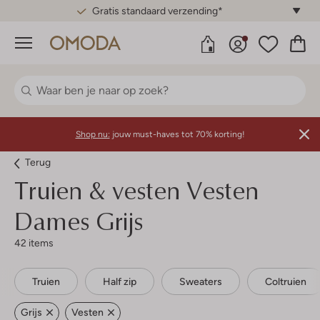
Gratis standaard verzending*
Menu
Shop nu:
jouw must-haves tot 70% korting!
Terug
Truien & vesten Vesten
Dames Grijs
42 items
Truien
Half zip
Sweaters
Coltruien
Grijs
Vesten