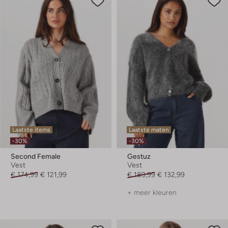
Laatste items
Laatste maten
-30%
-30%
Second Female
Gestuz
Vest
Vest
€ 174,99
€ 121,99
€ 189,99
€ 132,99
+ meer kleuren