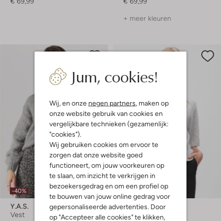
€ 69,99
€ 69,99
+ meer kleuren
Jum, cookies!
Wij, en onze
negen partners
, maken op
onze website gebruik van cookies en
vergelijkbare technieken (gezamenlijk:
"cookies").
Wij gebruiken cookies om ervoor te
zorgen dat onze website goed
functioneert, om jouw voorkeuren op
te slaan, om inzicht te verkrijgen in
Laatste maten
bezoekersgedrag en om een profiel op
-40%
-20%
te bouwen van jouw online gedrag voor
Y.a.s.
Modström
gepersonaliseerde advertenties. Door
Vest
Vest
op "Accepteer alle cookies" te klikken,