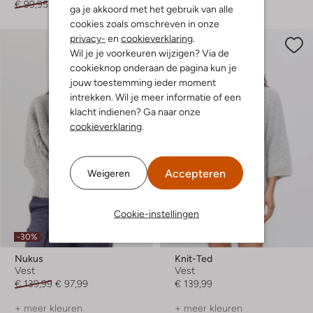
€ 99,95
€ 59,99
€ 89,99
€ 71,99
ga je akkoord met het gebruik van alle
cookies zoals omschreven in onze
privacy-
en
cookieverklaring
.
Wil je je voorkeuren wijzigen? Via de
cookieknop onderaan de pagina kun je
jouw toestemming ieder moment
intrekken. Wil je meer informatie of een
klacht indienen? Ga naar onze
cookieverklaring
.
Accepteren
Weigeren
Cookie-instellingen
Laatste maten
-30%
Nukus
Knit-Ted
Vest
Vest
€ 139,99
€ 97,99
€ 139,99
+ meer kleuren
+ meer kleuren