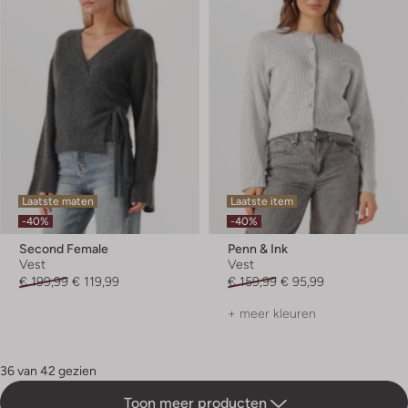
Laatste maten
Laatste item
-40%
-40%
Second Female
Penn & Ink
Vest
Vest
€ 199,99
€ 119,99
€ 159,99
€ 95,99
+ meer kleuren
36 van 42 gezien
Toon meer producten