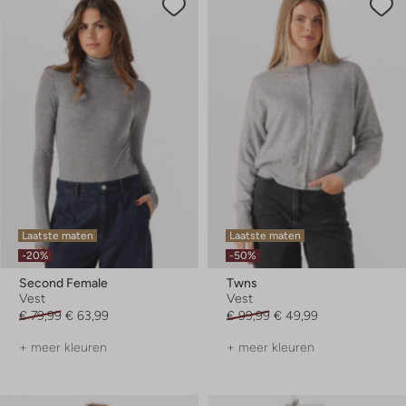
Laatste maten
Laatste maten
-20%
-50%
Second Female
Twns
Vest
Vest
€ 79,99
€ 63,99
€ 99,99
€ 49,99
+ meer kleuren
+ meer kleuren