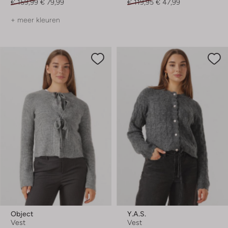
€ 159,99
€ 79,99
€ 119,95
€ 47,99
+ meer kleuren
Object
Y.a.s.
Vest
Vest