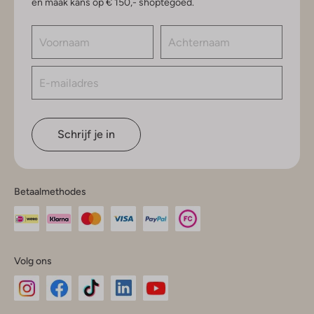
en maak kans op € 150,- shoptegoed.
Schrijf je in
Betaalmethodes
Volg ons
Omoda
Omoda
Omoda
Omoda
Omoda