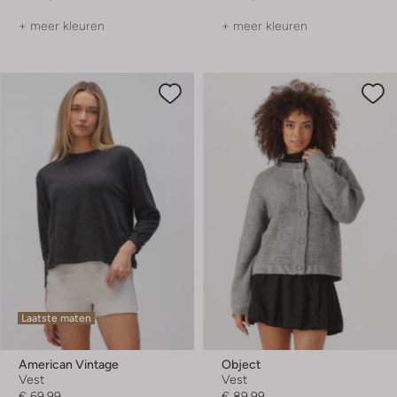
+ meer kleuren
+ meer kleuren
Laatste maten
American Vintage
Object
Vest
Vest
€ 69,99
€ 89,99