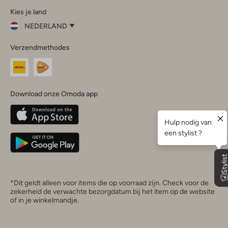
Kies je land
Instagram
Facebook
TikTok
LinkedIn
YouTube
NEDERLAND
Kies
Verzendmethodes
je
Sluit
land
Nederland
België
(Nederlands)
Download onze Omoda app
Belgique
(Français)
Deutschland
*Dit geldt alleen voor items die op voorraad zijn. Check voor de
zekerheid de verwachte bezorgdatum bij het item op de website
of in je winkelmandje.