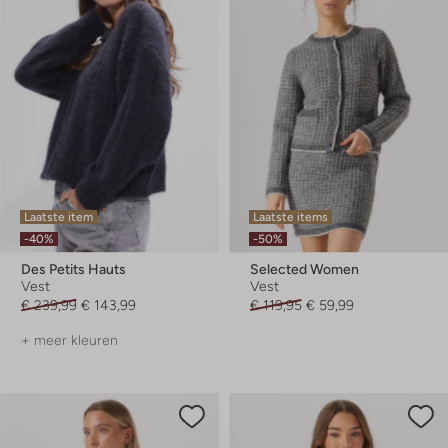
Laatste item
Laatste items
-40%
-50%
Des Petits Hauts
Selected Women
Vest
Vest
€ 239,99
€ 143,99
€ 119,95
€ 59,99
+ meer kleuren