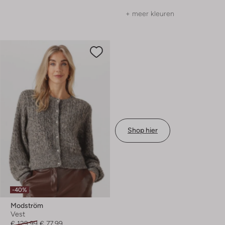
+ meer kleuren
Shop hier
-40%
Modström
Vest
€ 129,99
€ 77,99