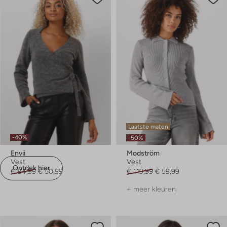
Laatste maten
-40%
-50%
Envii
Modström
Vest
Vest
Ontdek hier
€ 84,99
€ 50,99
€ 119,99
€ 59,99
+ meer kleuren