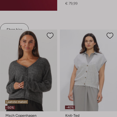
€ 79,99
Shop hier
Laatste maten
-40%
-50%
Msch Copenhagen
Knit-Ted