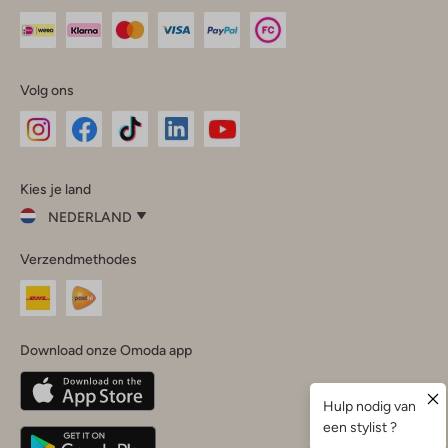
Volg ons
Omoda
Omoda
Omoda
Omoda
Omoda
Kies je land
Instagram
Facebook
TikTok
LinkedIn
YouTube
NEDERLAND
Kies
Verzendmethodes
je
Sluit
land
Nederland
België
(Nederlands)
Download onze Omoda app
Belgique
(Français)
Deutschland