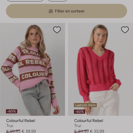
Filter en sorteer
Laatste item
-60%
-60%
Colourful Rebel
Colourful Rebel
Trui
Trui
€ 99,95
€ 39,99
€ 89,99
€ 35,99