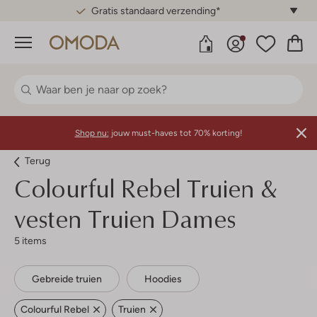
Gratis standaard verzending*
Menu
Shop nu:
jouw must-haves tot 70% korting!
Terug
Colourful Rebel
Truien &
vesten Truien Dames
5 items
Gebreide truien
Hoodies
Colourful Rebel
Truien