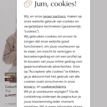
Jum, cookies!
Wij, en onze
negen partners
, maken op
onze website gebruik van cookies en
vergelijkbare technieken (gezamenlijk:
"cookies").
Wij gebruiken cookies om ervoor te
zorgen dat onze website goed
functioneert, om jouw voorkeuren op
te slaan, om inzicht te verkrijgen in
bezoekersgedrag en om een profiel op
te bouwen van jouw online gedrag voor
gepersonaliseerde advertenties. Door
op "Accepteer alle cookies" te klikken,
Laatste item
ga je akkoord met het gebruik van alle
-50%
cookies zoals omschreven in onze
privacy-
en
cookieverklaring
.
Colourful Rebel
Trui
Wil je je voorkeuren wijzigen? Via de
€ 79,95
€ 39,99
cookieknop onderaan de pagina kun je
jouw toestemming ieder moment
+ meer kleuren
intrekken. Wil je meer informatie of een