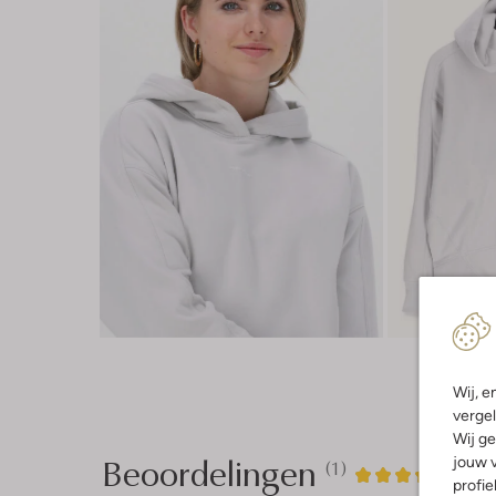
Wij, e
vergel
Wij ge
Beoordelingen
jouw v
(1)
1
4
4
/5
profie