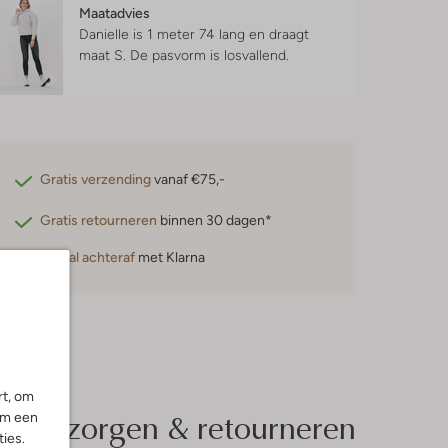
Maatadvies
Danielle is 1 meter 74 lang en draagt
maat S.
De pasvorm is
losvallend
.
Gratis verzending
vanaf €75,-
Gratis retourneren
binnen 30 dagen*
Betaal achteraf
met Klarna
rt, om
Bezorgen & retourneren
om een
ies.