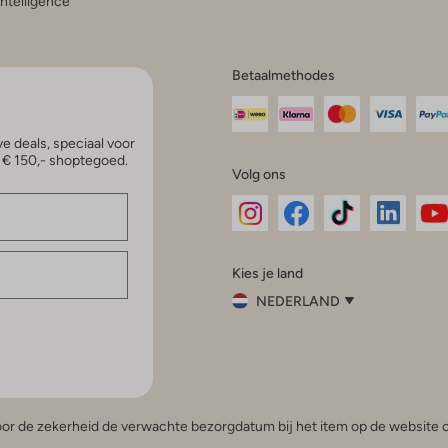
 Intelligence
Betaalmethodes
e deals, speciaal voor
p € 150,- shoptegoed.
Volg ons
Omoda
Omoda
Omoda
Omoda
Om
Kies je land
Instagram
Facebook
TikTok
LinkedI
Yo
NEDERLAND
Kies
je
Sluit
land
Nederland
België
(Nederlands)
 voor de zekerheid de verwachte bezorgdatum bij het item op de website o