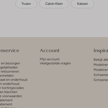
Truien
Calvin Klein
Katoen
enservice
Account
Inspira
Mijn account
Bekijk all
n en bezorgen
Veelgestelde vragen
Modetren
gelijkheden
Modetren
n retourneren
Schoenen
anmelden
aat en onderhoud
Schoenen
en onderhoud
r kortingscodes
en klachten
e voorwaarden
tatement
atement