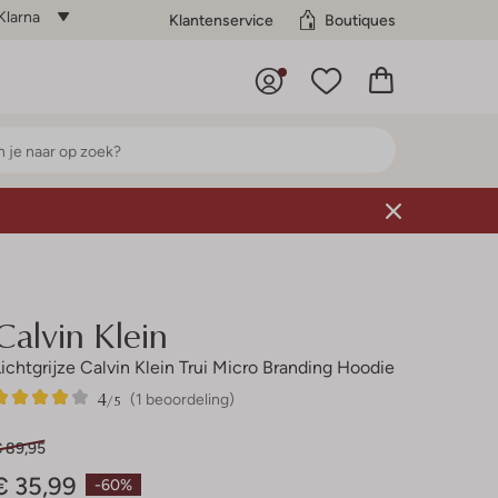
Klarna
Klantenservice
Boutiques
Calvin Klein
Lichtgrijze Calvin Klein Trui Micro Branding Hoodie
4
1
4
/5
(1 beoordeling)
Sterren
€ 89,95
€ 35,99
-60%