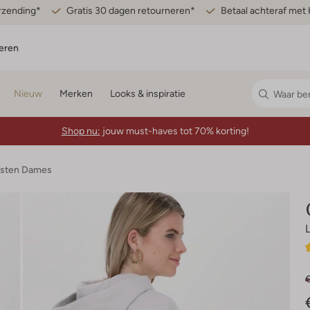
erzending*
Gratis 30 dagen retourneren*
Betaal achteraf met 
eren
Nieuw
Merken
Looks & inspiratie
Shop nu:
jouw must-haves tot 70% korting!
esten Dames