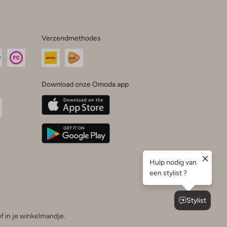
Verzendmethodes
Download onze Omoda app
oda
n
uTube
f in je winkelmandje.