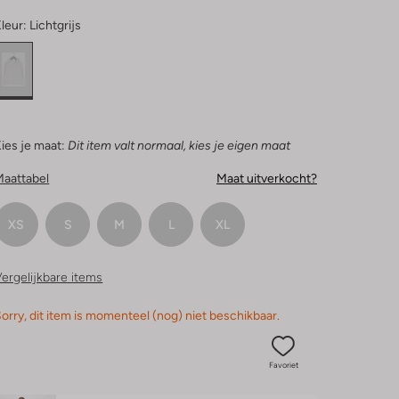
leur:
Lichtgrijs
ies je maat:
Dit item valt normaal, kies je eigen maat
Maattabel
Maat uitverkocht?
XS
S
M
L
XL
ergelijkbare items
orry, dit item is momenteel (nog) niet beschikbaar.
Favoriet