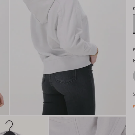
K
K
V
S