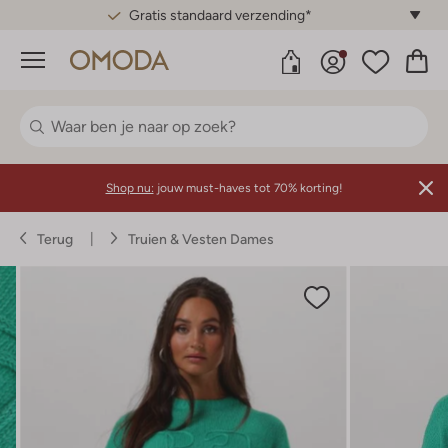
Gratis standaard verzending*
Menu
Shop nu:
jouw must-haves tot 70% korting!
Terug
Truien & Vesten Dames