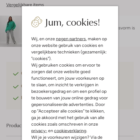
Vergelijkbare items
Jum, cookies!
Maatadvies
Lexi is 1 meter 75 lang en draagt maat s.
De pasvorm is
regular fit
.
Wij, en onze
negen partners
, maken op
onze website gebruik van cookies en
vergelijkbare technieken (gezamenlijk:
"cookies").
Wij gebruiken cookies om ervoor te
zorgen dat onze website goed
Gratis verzending
vanaf €75,-
functioneert, om jouw voorkeuren op
te slaan, om inzicht te verkrijgen in
Gratis retourneren
binnen 30 dagen*
bezoekersgedrag en om een profiel op
Betaal achteraf
met Klarna
te bouwen van jouw online gedrag voor
gepersonaliseerde advertenties. Door
op "Accepteer alle cookies" te klikken,
ga je akkoord met het gebruik van alle
cookies zoals omschreven in onze
Product informatie
privacy-
en
cookieverklaring
.
Wil je je voorkeuren wijzigen? Via de