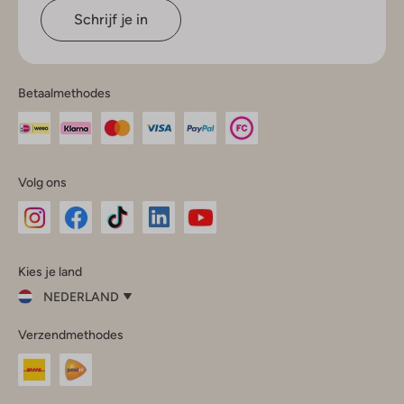
Schrijf je in
Betaalmethodes
Volg ons
Omoda
Omoda
Omoda
Omoda
Omoda
Kies je land
Instagram
Facebook
TikTok
LinkedIn
YouTube
NEDERLAND
Kies
Verzendmethodes
je
Sluit
land
Nederland