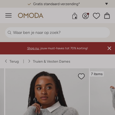
Gratis standaard verzending*
Menu
Shop nu:
jouw must-haves tot 70% korting!
Terug
Truien & Vesten Dames
7 items