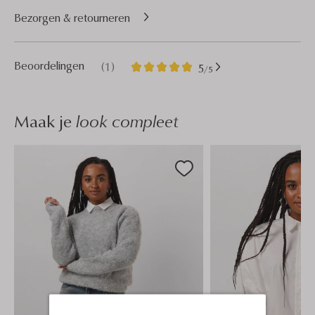
Bezorgen & retourneren
1
5
Beoordelingen
(1)
5
/5
Sterren
Maak je
look compleet