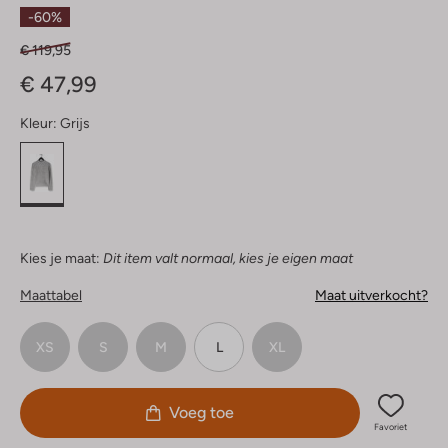
Sterren
-60%
€ 119,95
€ 47,99
Kleur:
Grijs
Kies je maat:
Dit item valt normaal, kies je eigen maat
Maattabel
Maat uitverkocht?
XS
S
M
L
XL
Voeg toe
Favoriet