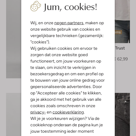
Jum, cookies!
Wij, en onze
negen partners
, maken op
onze website gebruik van cookies en
Laatste items
vergelijkbare technieken (gezamenlijk:
-30%
"cookies").
Circle Of Trust
Wij gebruiken cookies om ervoor te
Blouse
zorgen dat onze website goed
€ 89,95
€ 62,99
functioneert, om jouw voorkeuren op
te slaan, om inzicht te verkrijgen in
Ontdek de look
bezoekersgedrag en om een profiel op
te bouwen van jouw online gedrag voor
gepersonaliseerde advertenties. Door
op "Accepteer alle cookies" te klikken,
ga je akkoord met het gebruik van alle
cookies zoals omschreven in onze
privacy-
en
cookieverklaring
.
Wil je je voorkeuren wijzigen? Via de
cookieknop onderaan de pagina kun je
jouw toestemming ieder moment