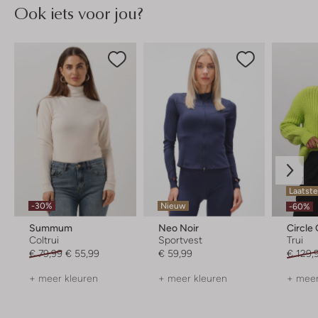
Ook iets voor jou?
Laatst
-30%
Nieuw
-60%
Summum
Neo Noir
Circle 
Coltrui
Sportvest
Trui
€ 79,99
€ 55,99
€ 59,99
€ 129,
+ meer kleuren
+ meer kleuren
+ meer