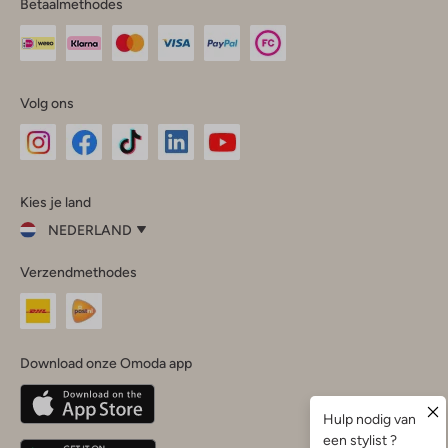
Betaalmethodes
Volg ons
Omoda
Omoda
Omoda
Omoda
Omoda
Kies je land
Instagram
Facebook
TikTok
LinkedIn
YouTube
NEDERLAND
Kies
Verzendmethodes
je
Sluit
land
Nederland
België
(Nederlands)
Download onze Omoda app
Belgique
(Français)
Deutschland