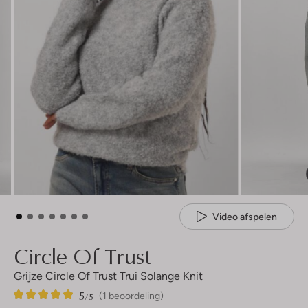
Video afspelen
Circle Of Trust
Grijze Circle Of Trust Trui Solange Knit
5
1
5
/5
(1 beoordeling)