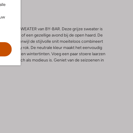
alle
ouw
 NATURAL SWEATER van BY-BAR. Deze grijze sweater is
in het park of een gezellige avond bij de open haard. De
ortabel, terwijl de stijlvolle snit moeiteloos combineert
ndy corduroy rok. De neutrale kleur maakt het eenvoudig
e herfst- en wintertinten. Voeg een paar stoere laarzen
wel praktisch als modieus is. Geniet van de seizoenen in