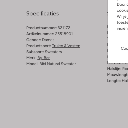
Door o
cooki
Specificaties
Samenst
Wil je
toeste
Kleur:
Grijs
Productnummer:
321172
indie
Patroon:
Ef
Artikelnummer:
25518901
Trends:
Spo
Gender:
Dames
Materiaal:
K
Productsoort:
Truien & Vesten
Coo
Materiaalp
Subsoort:
Sweaters
50% Katoen
Merk:
By-Bar
Pasvorm:
O
Model:
Bibi Natural Sweater
Halslijn:
Ro
Mouwlengt
Lengte:
Hal