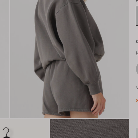
K
K
V
S