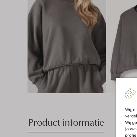
Wij, e
vergel
Product informatie
Wij ge
jouw v
profie