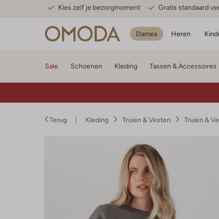
Kies zelf je bezorgmoment
Gratis standaard v
Dames
Heren
Kind
Sale
Schoenen
Kleding
Tassen & Accessoires
Terug
Kleding
Truien & Vesten
Truien & V