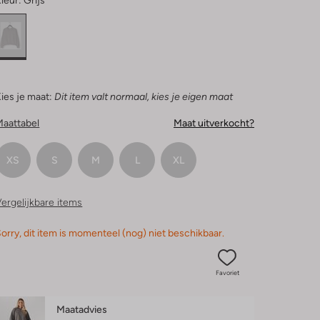
leur:
Grijs
ies je maat:
Dit item valt normaal, kies je eigen maat
Maattabel
Maat uitverkocht?
XS
S
M
L
XL
ergelijkbare items
orry, dit item is momenteel (nog) niet beschikbaar.
Favoriet
Maatadvies