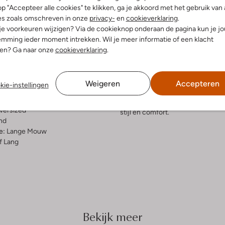
p "Accepteer alle cookies" te klikken, ga je akkoord met het gebruik van 
es zoals omschreven in onze
privacy-
en
cookieverklaring
.
elling & Pasvorm
Omschrijving
 je voorkeuren wijzigen? Via de cookieknop onderaan de pagina kun je j
mming ieder moment intrekken. Wil je meer informatie of een klacht
Ontsnap aan de kou met de BIBI
nen? Ga naar onze
cookieverklaring
.
fen
perfect voor een herfstwandeling 
rt, Co-Ord Sets
zachte stof houdt je warm en comf
atoen
met je favoriete jeans of een tre
Weigeren
Accepteren
kie-instellingen
ercentages:
om te mixen en matchen met ander
 En 50% Polyester
toe voor een complete look die zo
versized
stijl en comfort.
nd
e:
Lange Mouw
f Lang
Bekijk meer