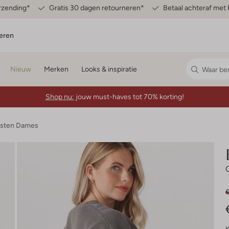
erzending*
Gratis 30 dagen retourneren*
Betaal achteraf met 
eren
Nieuw
Merken
Looks & inspiratie
Shop nu:
jouw must-haves tot 70% korting!
esten Dames
€