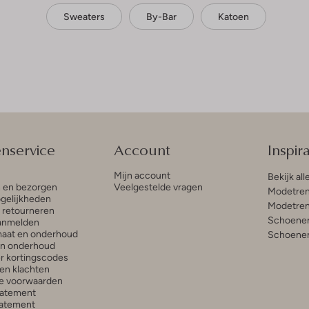
Sweaters
By-Bar
Katoen
enservice
Account
Inspira
Mijn account
Bekijk all
n en bezorgen
Veelgestelde vragen
Modetren
gelijkheden
Modetren
n retourneren
Schoenen
anmelden
aat en onderhoud
Schoenen
en onderhoud
r kortingscodes
en klachten
e voorwaarden
tatement
atement