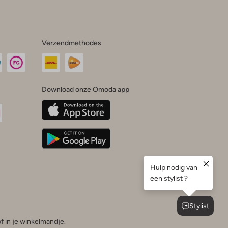
Verzendmethodes
Download onze Omoda app
oda
n
uTube
f in je winkelmandje.