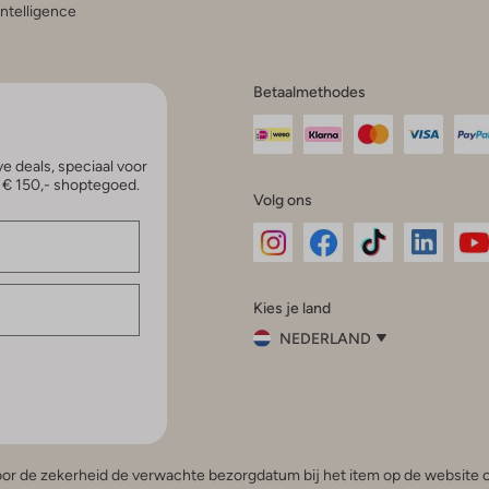
 Intelligence
Betaalmethodes
e deals, speciaal voor
p € 150,- shoptegoed.
Volg ons
Omoda
Omoda
Omoda
Omoda
Om
Kies je land
Instagram
Facebook
TikTok
LinkedI
Yo
NEDERLAND
Kies
je
Sluit
land
Nederland
België
(Nederlands)
 voor de zekerheid de verwachte bezorgdatum bij het item op de website o