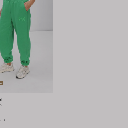
em
el
k
ren