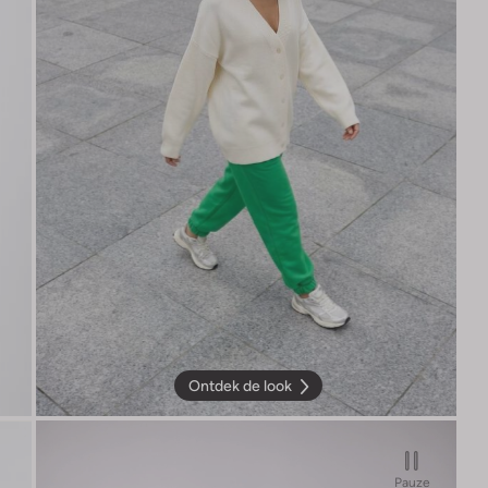
Ontdek de look
Pauze