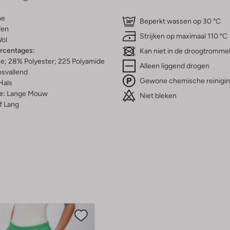
me
Beperkt wassen op 30 °C
fen
Strijken op maximaal 110 °C
ol
ercentages:
Kan niet in de droogtromme
e; 28% Polyester; 225 Polyamide
Alleen liggend drogen
osvallend
Gewone chemische reinigi
Hals
e:
Lange Mouw
Niet bleken
f Lang