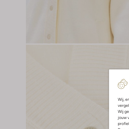
Wij, e
vergel
Wij ge
jouw v
profie