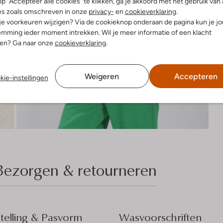
p "Accepteer alle cookies" te klikken, ga je akkoord met het gebruik van 
es zoals omschreven in onze
privacy-
en
cookieverklaring
.
 je voorkeuren wijzigen? Via de cookieknop onderaan de pagina kun je j
mming ieder moment intrekken. Wil je meer informatie of een klacht
nen? Ga naar onze
cookieverklaring
.
Weigeren
Accepteren
kie-instellingen
Bezorgen & retourneren
elling & Pasvorm
Wasvoorschriften