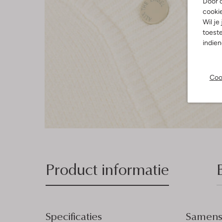
Door o
cooki
Wil je
toeste
indie
Coo
Product informatie
Specificaties
Samenst