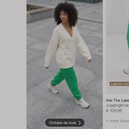
Laatste it
Alix The Lab
Joggingbroe
€ 109,99
+ meer kleu
Ontdek de look