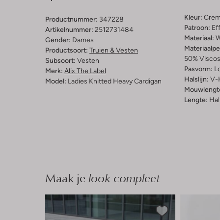
Kleur:
Cre
Productnummer:
347228
Patroon:
Ef
Artikelnummer:
2512731484
Materiaal:
W
Gender:
Dames
Materiaalp
Productsoort:
Truien & Vesten
50% Viscos
Subsoort:
Vesten
Pasvorm:
L
Merk:
Alix The Label
Halslijn:
V-
Model:
Ladies Knitted Heavy Cardigan
Mouwlengt
Lengte:
Hal
Maak je
look compleet