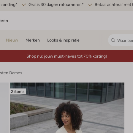
erzending*
Gratis 30 dagen retourneren*
Betaal achteraf met 
eren
Nieuw
Merken
Looks & inspiratie
Shop nu:
jouw must-haves tot 70% korting!
esten Dames
2 items