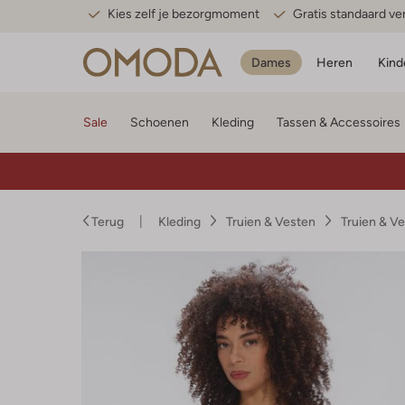
Kies zelf je bezorgmoment
Gratis standaard v
Dames
Heren
Kind
Sale
Schoenen
Kleding
Tassen & Accessoires
Terug
Kleding
Truien & Vesten
Truien & V