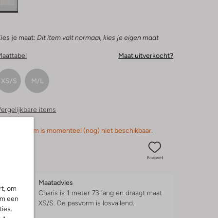
ies je maat:
Dit item valt normaal, kies je eigen maat
Maattabel
Maat uitverkocht?
XS/S
M/L
ergelijkbare items
orry, dit item is momenteel (nog) niet beschikbaar.
Favoriet
Maatadvies
rt, om
Charis is 1 meter 73 lang en draagt maat
om een
XS/S.
De pasvorm is
losvallend
.
ies.