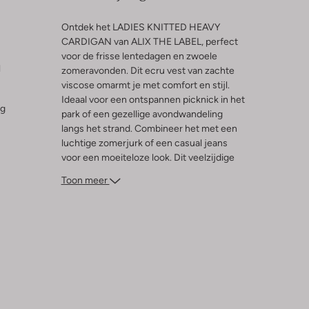
Ontdek het LADIES KNITTED HEAVY
CARDIGAN van ALIX THE LABEL, perfect
voor de frisse lentedagen en zwoele
l
zomeravonden. Dit ecru vest van zachte
viscose omarmt je met comfort en stijl.
Ideaal voor een ontspannen picknick in het
ng
park of een gezellige avondwandeling
langs het strand. Combineer het met een
luchtige zomerjurk of een casual jeans
voor een moeiteloze look. Dit veelzijdige
vest is een must-have in je garderobe en
Toon meer
voegt een vleugje elegantie toe aan elke
outfit. Laat je inspireren door de eenvoud
en veelzijdigheid van dit prachtige
kledingstuk.