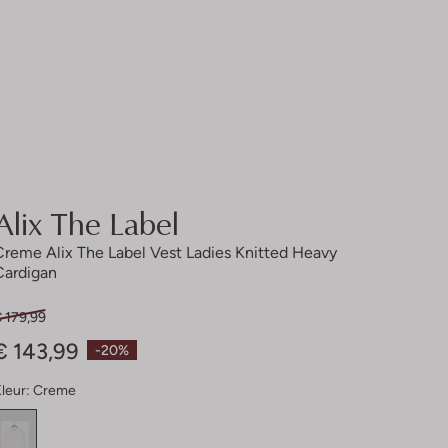
Alix The Label
Creme Alix The Label Vest Ladies Knitted Heavy
Cardigan
 179,99
€ 143,99
-20%
leur:
Creme