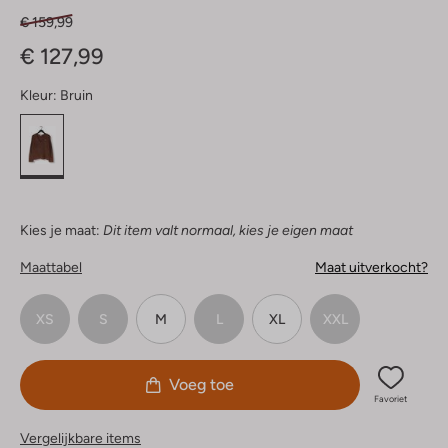
€ 159,99
€ 127,99
Kleur:
Bruin
Kies je maat:
Dit item valt normaal, kies je eigen maat
Maattabel
Maat uitverkocht?
XS
S
M
L
XL
XXL
Voeg toe
Favoriet
Vergelijkbare items