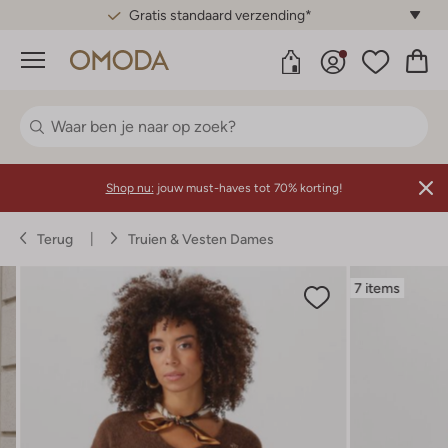
Gratis standaard verzending*
Menu
Shop nu:
jouw must-haves tot 70% korting!
Terug
Truien & Vesten Dames
7 items