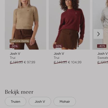
Laatste items
-30%
-40%
-30%
Josh V
Josh V
Josh V
Trui
Trui
Sweat
€ 139,99
€ 97,99
€ 149,99
€ 104,99
€ 129,
Bekijk meer
Truien
Josh V
Mohair