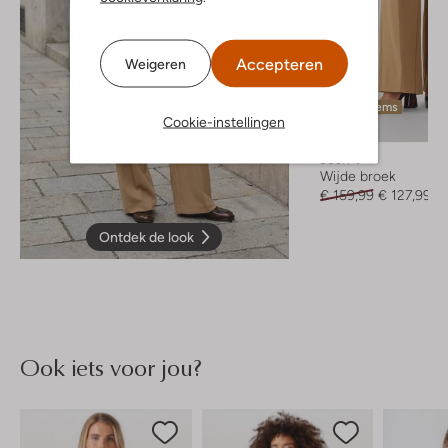
Accepteren
Weigeren
Laatste items
Cookie-instellingen
-20%
Josh V
Wijde broek
€ 159,99
€ 127,99
Ontdek de look
Ook iets voor jou?