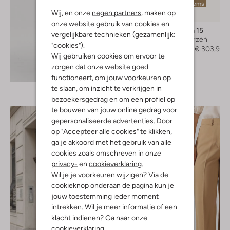
Laatste items
Wij, en onze
negen partners
, maken op
-20%
onze website gebruik van cookies en
Via Roma 15
vergelijkbare technieken (gezamenlijk:
Hoge laarzen
"cookies").
€ 379,99
€ 303,99
Wij gebruiken cookies om ervoor te
zorgen dat onze website goed
Ontdek de look
functioneert, om jouw voorkeuren op
te slaan, om inzicht te verkrijgen in
bezoekersgedrag en om een profiel op
te bouwen van jouw online gedrag voor
gepersonaliseerde advertenties. Door
op "Accepteer alle cookies" te klikken,
ga je akkoord met het gebruik van alle
cookies zoals omschreven in onze
privacy-
en
cookieverklaring
.
Wil je je voorkeuren wijzigen? Via de
cookieknop onderaan de pagina kun je
jouw toestemming ieder moment
intrekken. Wil je meer informatie of een
klacht indienen? Ga naar onze
cookieverklaring
.