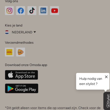
Volg ons
Omoda
Omoda
Omoda
Omoda
Omoda
Kies je land
Instagram
Facebook
TikTok
LinkedIn
YouTube
NEDERLAND
Kies
Verzendmethodes
je
Sluit
land
Nederland
België
(Nederlands)
Download onze Omoda app
Belgique
(Français)
Deutschland
*Dit geldt alleen voor items die op voorraad zijn. Check voor de