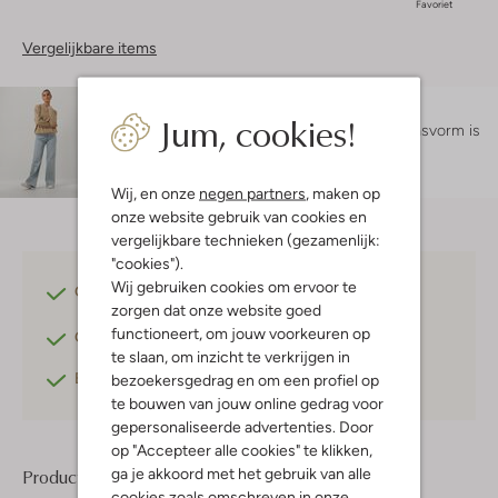
Favoriet
Vergelijkbare items
Maatadvies
Jum, cookies!
Lexi is 1 meter 75 lang en draagt maat s.
De pasvorm is
regular fit
.
Wij, en onze
negen partners
, maken op
onze website gebruik van cookies en
vergelijkbare technieken (gezamenlijk:
"cookies").
Wij gebruiken cookies om ervoor te
Gratis verzending
vanaf €75,-
zorgen dat onze website goed
functioneert, om jouw voorkeuren op
Gratis retourneren
binnen 30 dagen*
te slaan, om inzicht te verkrijgen in
Betaal achteraf
met Klarna
bezoekersgedrag en om een profiel op
te bouwen van jouw online gedrag voor
gepersonaliseerde advertenties. Door
op "Accepteer alle cookies" te klikken,
ga je akkoord met het gebruik van alle
Product informatie
cookies zoals omschreven in onze