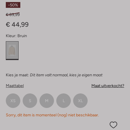
Sterren
-50%
€ 89,99
€ 44,99
Kleur:
Bruin
Kies je maat:
Dit item valt normaal, kies je eigen maat
Maattabel
Maat uitverkocht?
XS
S
M
L
XL
Sorry, dit item is momenteel (nog) niet beschikbaar.