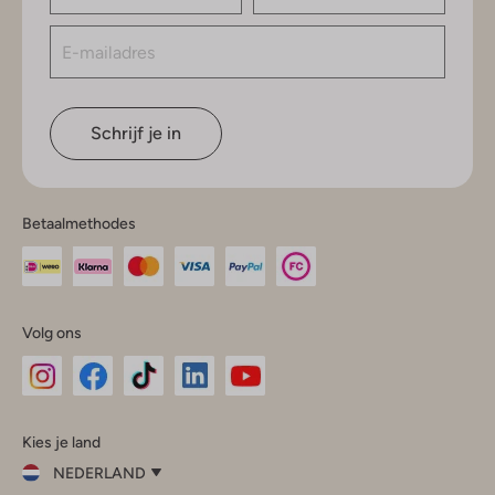
Schrijf je in
Betaalmethodes
Volg ons
Omoda
Omoda
Omoda
Omoda
Omoda
Kies je land
Instagram
Facebook
TikTok
LinkedIn
YouTube
NEDERLAND