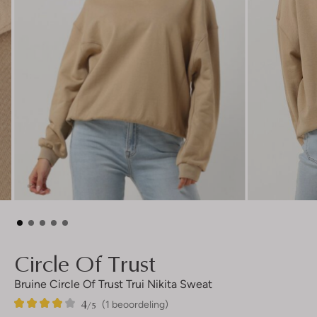
Circle Of Trust
Bruine Circle Of Trust Trui Nikita Sweat
4
1
4
/5
(1 beoordeling)