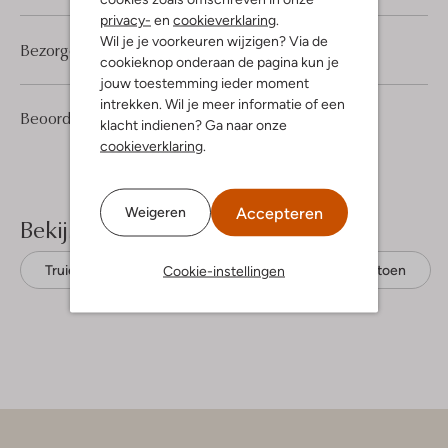
privacy-
en
cookieverklaring
.
Wil je je voorkeuren wijzigen? Via de
Bezorgen & retourneren
cookieknop onderaan de pagina kun je
jouw toestemming ieder moment
intrekken. Wil je meer informatie of een
1
4
Beoordelingen
(1)
4
/5
klacht indienen? Ga naar onze
Sterren
cookieverklaring
.
Accepteren
Weigeren
Bekijk meer
Cookie-instellingen
Truien
Circle Of Trust
Biologisch katoen