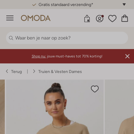
Gratis standaard verzending*
Menu
Shop nu:
jouw must-haves tot 70% korting!
Terug
Truien & Vesten Dames