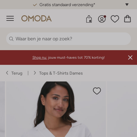
Gratis standaard verzending*
Menu
Shop nu:
jouw must-haves tot 70% korting!
Terug
Tops & T-Shirts Dames