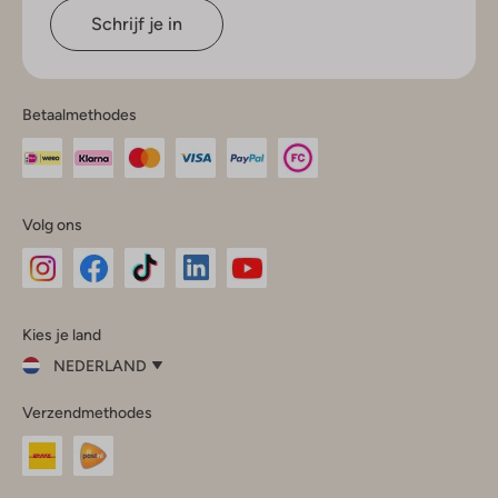
Schrijf je in
Betaalmethodes
Volg ons
Omoda
Omoda
Omoda
Omoda
Omoda
Kies je land
Instagram
Facebook
TikTok
LinkedIn
YouTube
NEDERLAND
Kies
Verzendmethodes
je
Sluit
land
Nederland