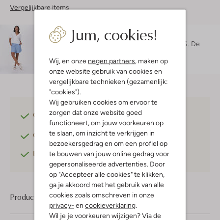
Vergelijkbare items
Jum, cookies!
Maatadvies
Maruschka is 1 meter 72 lang en draagt maat S.
De
pasvorm is
aansluitend
.
Wij, en onze
negen partners
, maken op
onze website gebruik van cookies en
vergelijkbare technieken (gezamenlijk:
"cookies").
Wij gebruiken cookies om ervoor te
zorgen dat onze website goed
Gratis verzending
vanaf €75,-
functioneert, om jouw voorkeuren op
te slaan, om inzicht te verkrijgen in
Gratis retourneren
binnen 30 dagen*
bezoekersgedrag en om een profiel op
Betaal achteraf
met Klarna
te bouwen van jouw online gedrag voor
gepersonaliseerde advertenties. Door
op "Accepteer alle cookies" te klikken,
ga je akkoord met het gebruik van alle
cookies zoals omschreven in onze
Product informatie
privacy-
en
cookieverklaring
.
Wil je je voorkeuren wijzigen? Via de