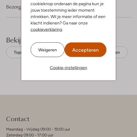
cookieknop onderaan de pagina kun je
Bezorgen & retourneren
jouw toestemming ieder moment
intrekken. Wil je meer informatie of een
klacht indienen? Ga naar onze
cookieverklaring
.
Bekijk meer
Accepteren
Weigeren
Tops
Esmé Studios
Biologisch katoen
Cookie-instellingen
Contact
Maandag - Vrijdag 09:00 - 19:00 uur
Zaterdag 09:00 - 17:00 uur