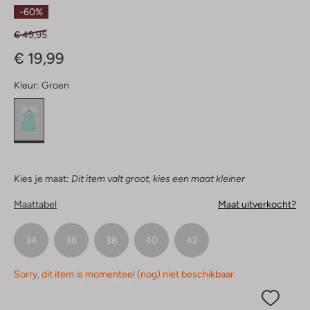
Sterren
-60%
€ 49,95
€ 19,99
Kleur:
Groen
Kies je maat:
Dit item valt groot, kies een maat kleiner
Maattabel
Maat uitverkocht?
34
36
38
40
42
Sorry, dit item is momenteel (nog) niet beschikbaar.