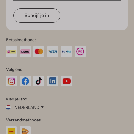
Schrijf je in
Betaalmethodes
Volg ons
Omoda
Omoda
Omoda
Omoda
Omoda
Kies je land
Instagram
Facebook
TikTok
LinkedIn
YouTube
NEDERLAND
Kies
Verzendmethodes
je
Sluit
land