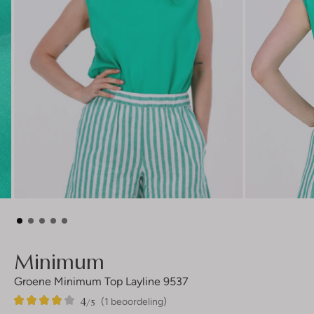
Minimum
Groene Minimum Top Layline 9537
4
1
4
/5
(1 beoordeling)