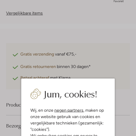
Favoriet
Vergelijkbare items
Gratis verzending
vanaf €75,-
Gratis retourneren
binnen 30 dagen*
Betaal achteraf
met Klarna
Jum, cookies!
Product informatie
Wij, en onze
negen partners
, maken op
onze website gebruik van cookies en
vergelijkbare technieken (gezamenlijk:
Bezorgen & retourneren
"cookies").
Wij gebruiken cookies om ervoor te