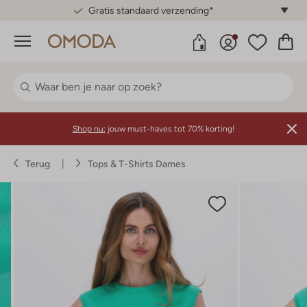
Gratis standaard verzending*
Menu
Shop nu:
jouw must-haves tot 70% korting!
Terug
Tops & T-Shirts Dames