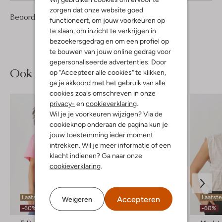
zorgen dat onze website goed
1
4
Beoordelingen
(1)
4
/5
functioneert, om jouw voorkeuren op
Sterren
te slaan, om inzicht te verkrijgen in
bezoekersgedrag en om een profiel op
te bouwen van jouw online gedrag voor
gepersonaliseerde advertenties. Door
Ook iets voor jou?
op "Accepteer alle cookies" te klikken,
ga je akkoord met het gebruik van alle
cookies zoals omschreven in onze
privacy-
en
cookieverklaring
.
Wil je je voorkeuren wijzigen? Via de
cookieknop onderaan de pagina kun je
jouw toestemming ieder moment
intrekken. Wil je meer informatie of een
klacht indienen? Ga naar onze
cookieverklaring
.
Laatste maten
Laatste
Accepteren
Weigeren
-60%
-60%
-60%