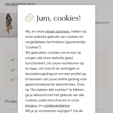
Vergelijkbare items
Jum, cookies!
Maatadvies
Zohra is 1 meter 70 lang en draagt maat s.
De pasvorm
is
regular fit
.
Wij, en onze
negen partners
, maken op
onze website gebruik van cookies en
vergelijkbare technieken (gezamenlijk:
"cookies").
Wij gebruiken cookies om ervoor te
zorgen dat onze website goed
Gratis verzending
vanaf €75,-
functioneert, om jouw voorkeuren op
te slaan, om inzicht te verkrijgen in
Gratis retourneren
binnen 30 dagen*
bezoekersgedrag en om een profiel op
Betaal achteraf
met Klarna
te bouwen van jouw online gedrag voor
gepersonaliseerde advertenties. Door
op "Accepteer alle cookies" te klikken,
ga je akkoord met het gebruik van alle
cookies zoals omschreven in onze
Product informatie
privacy-
en
cookieverklaring
.
Wil je je voorkeuren wijzigen? Via de