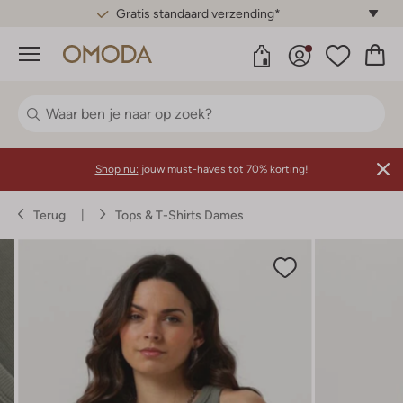
Gratis standaard verzending*
Menu
Shop nu:
jouw must-haves tot 70% korting!
Terug
Tops & T-Shirts Dames