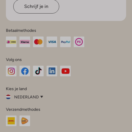
Schrijf je in
Betaalmethodes
Volg ons
Omoda
Omoda
Omoda
Omoda
Omoda
Kies je land
Instagram
Facebook
TikTok
LinkedIn
YouTube
NEDERLAND
Kies
Verzendmethodes
je
Sluit
land
Nederland