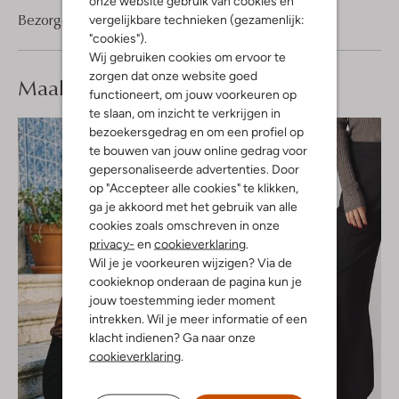
onze website gebruik van cookies en
Bezorgen & retourneren
vergelijkbare technieken (gezamenlijk:
"cookies").
Wij gebruiken cookies om ervoor te
zorgen dat onze website goed
Maak je
look compleet
functioneert, om jouw voorkeuren op
te slaan, om inzicht te verkrijgen in
bezoekersgedrag en om een profiel op
te bouwen van jouw online gedrag voor
gepersonaliseerde advertenties. Door
op "Accepteer alle cookies" te klikken,
ga je akkoord met het gebruik van alle
cookies zoals omschreven in onze
privacy-
en
cookieverklaring
.
Wil je je voorkeuren wijzigen? Via de
cookieknop onderaan de pagina kun je
jouw toestemming ieder moment
intrekken. Wil je meer informatie of een
klacht indienen? Ga naar onze
cookieverklaring
.