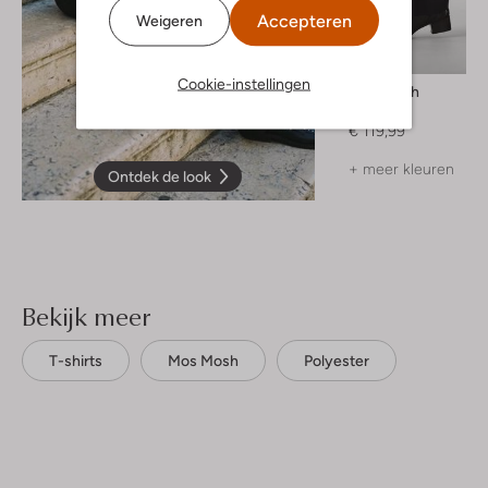
Accepteren
Weigeren
Cookie-instellingen
Mos Mosh
Pantalon
€ 119,99
+ meer kleuren
Ontdek de look
Bekijk meer
T-shirts
Mos Mosh
Polyester