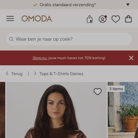
Gratis standaard verzending*
Menu
Shop nu:
jouw must-haves tot 70% korting!
Terug
Tops & T-Shirts Dames
3 items