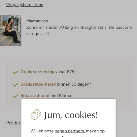
Vergelijkbare items
Maatadvies
Zohra is 1 meter 70 lang en draagt maat s.
De pasvorm
is
regular fit
.
Gratis verzending
vanaf €75,-
Gratis retourneren
binnen 30 dagen*
Betaal achteraf
met Klarna
Jum, cookies!
Product informatie
Wij, en onze
negen partners
, maken op