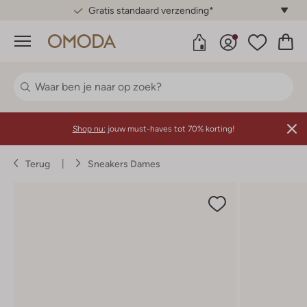
Gratis standaard verzending*
Menu
Shop nu:
jouw must-haves tot 70% korting!
Terug
Sneakers Dames