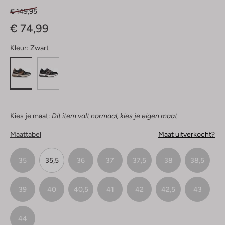
€ 149,95
€ 74,99
Kleur:
Zwart
Kies je maat:
Dit item valt normaal, kies je eigen maat
Maattabel
Maat uitverkocht?
35
35,5
36
37
37,5
38
38,5
39
40
40,5
41
42
42,5
43
44