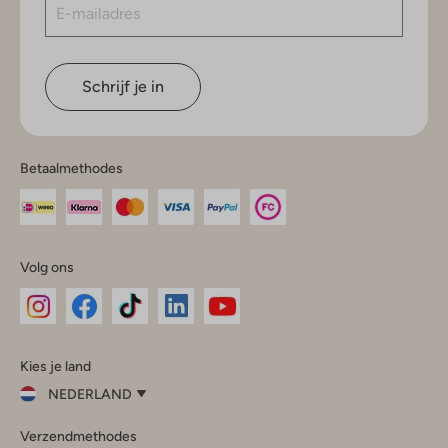
Schrijf je in
Betaalmethodes
Volg ons
Omoda
Omoda
Omoda
Omoda
Omoda
Kies je land
Instagram
Facebook
TikTok
LinkedIn
YouTube
NEDERLAND
Kies
Verzendmethodes
je