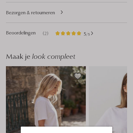
Bezorgen & retourneren
2
5
Beoordelingen
(2)
5
/5
Sterren
Maak je
look compleet