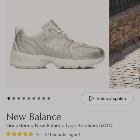
Video afspelen
New Balance
Goudkleurig New Balance Lage Sneakers 530 D
5
2
5
/5
(2 beoordelingen)