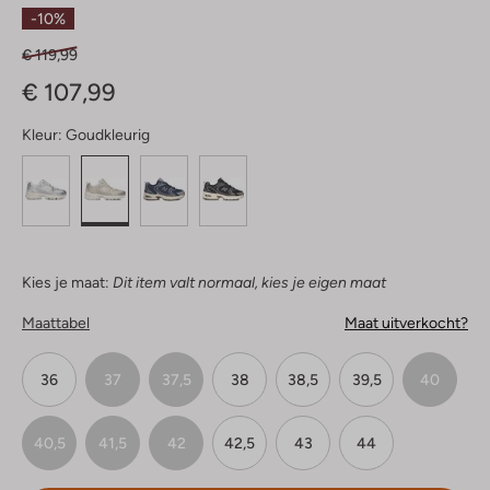
Sterren
-10%
€ 119,99
€ 107,99
Kleur:
Goudkleurig
Kies je maat:
Dit item valt normaal, kies je eigen maat
Maattabel
Maat uitverkocht?
36
37
37,5
38
38,5
39,5
40
40,5
41,5
42
42,5
43
44