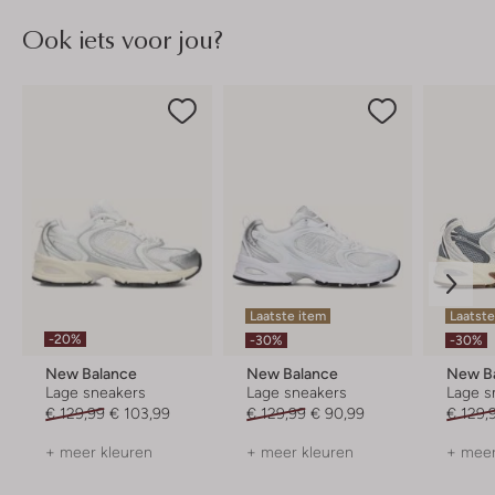
Ook iets voor jou?
Laatste item
Laatste
-20%
-30%
-30%
New Balance
New Balance
New B
Lage sneakers
Lage sneakers
Lage s
€ 129,99
€ 103,99
€ 129,99
€ 90,99
€ 129,
+ meer kleuren
+ meer kleuren
+ meer