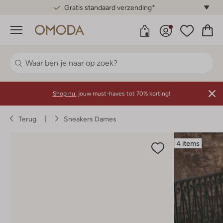
Gratis standaard verzending*
Menu
Shop nu:
jouw must-haves tot 70% korting!
Terug
Sneakers Dames
4 items