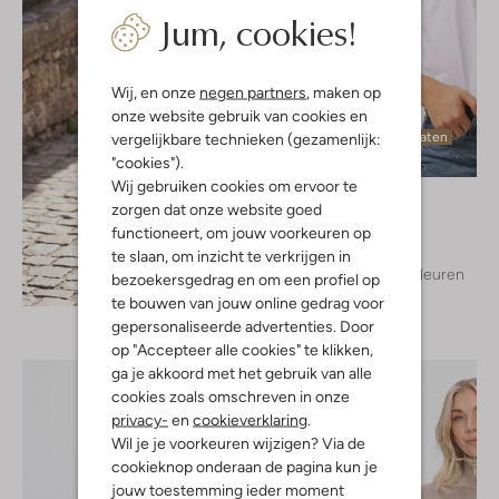
Jum, cookies!
Wij, en onze
negen partners
, maken op
onze website gebruik van cookies en
Laatste maten
vergelijkbare technieken (gezamenlijk:
"cookies").
Wij gebruiken cookies om ervoor te
Notre-V
zorgen dat onze website goed
T-shirt
functioneert, om jouw voorkeuren op
€ 39,95
te slaan, om inzicht te verkrijgen in
+ meer kleuren
bezoekersgedrag en om een profiel op
Ontdek de look
te bouwen van jouw online gedrag voor
gepersonaliseerde advertenties. Door
op "Accepteer alle cookies" te klikken,
ga je akkoord met het gebruik van alle
cookies zoals omschreven in onze
privacy-
en
cookieverklaring
.
Wil je je voorkeuren wijzigen? Via de
cookieknop onderaan de pagina kun je
jouw toestemming ieder moment