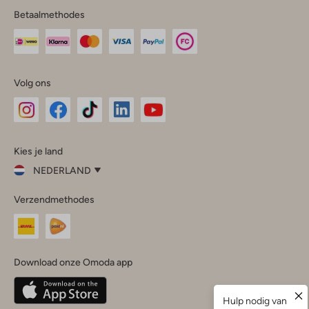
Betaalmethodes
Volg ons
Omoda
Omoda
Omoda
Omoda
Omoda
Kies je land
Instagram
Facebook
TikTok
LinkedIn
YouTube
NEDERLAND
Kies
Verzendmethodes
je
Sluit
land
Nederland
België
(Nederlands)
Download onze Omoda app
Belgique
(Français)
Deutschland