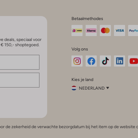
Betaalmethodes
e deals, speciaal voor
p € 150,- shoptegoed.
Volg ons
Omoda
Omoda
Omoda
Omoda
Om
Kies je land
Instagram
Facebook
TikTok
LinkedI
Yo
NEDERLAND
Kies
je
Sluit
land
Nederland
België
(Nederlands)
 voor de zekerheid de verwachte bezorgdatum bij het item op de website o
Belgique
(Français)