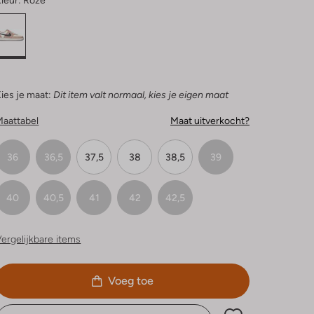
leur:
Roze
ies je maat:
Dit item valt normaal, kies je eigen maat
Maattabel
Maat uitverkocht?
36
36,5
37,5
38
38,5
39
40
40,5
41
42
42,5
ergelijkbare items
Voeg toe