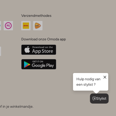
Verzendmethodes
Download onze Omoda app
oda
n
uTube
f in je winkelmandje.