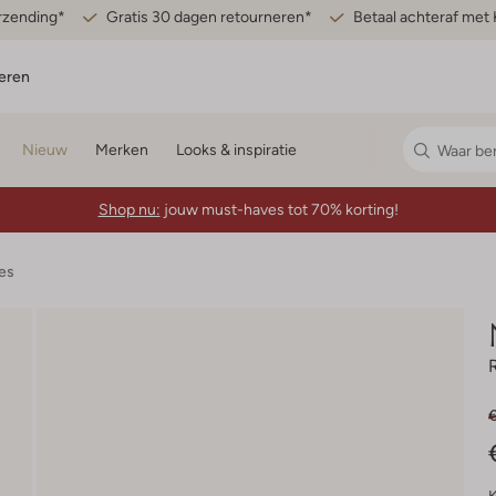
erzending*
Gratis 30 dagen retourneren*
Betaal achteraf met 
eren
Nieuw
Merken
Looks & inspiratie
Shop nu:
jouw must-haves tot 70% korting!
es