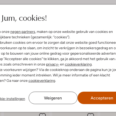
elling & Pasvorm
Omschrijving
Jum, cookies!
Stap stijlvol de herfst en wint
uitenkant:
Leatherlook
Deze roze lage sneakers met rond
n onze
negen partners
, maken op onze website gebruik van cookies en
innenkant:
Textiel
ontspannen wandeling door het pa
ijkbare technieken (gezamenlijk: "cookies").
ol:
Rubber
gemaakt van comfortabel textiel, t
bruiken cookies om ervoor te zorgen dat onze website goed functionee
g:
Veter
Dankzij het uitneembare voetbed 
oorkeuren op te slaan, om inzicht te verkrijgen in bezoekersgedrag en 
latte Zool
warme trui en een trendy jeans v
l op te bouwen van jouw online gedrag voor gepersonaliseerde advertent
Ronde Neus
have voor dames die houden van e
p "Accepteer alle cookies" te klikken, ga je akkoord met het gebruik van 
r voetbed:
Ja
es zoals omschreven in onze
privacy-
en
cookieverklaring
.
 je voorkeuren wijzigen? Via de cookieknop onderaan de pagina kun je j
mming ieder moment intrekken. Wil je meer informatie of een klacht
nen? Ga naar onze
cookieverklaring
.
Weigeren
Accepteren
kie-instellingen