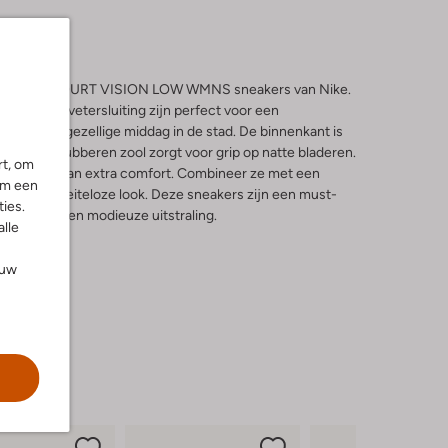
er in met de COURT VISION LOW WMNS sneakers van Nike.
e neus en vetersluiting zijn perfect voor een
rk of een gezellige middag in de stad. De binnenkant is
erwijl de rubberen zool zorgt voor grip op natte bladeren.
rt, om
geniet je van extra comfort. Combineer ze met een
om een
oor een moeiteloze look. Deze sneakers zijn een must-
ies.
en casual en modieuze uitstraling.
alle
ouw