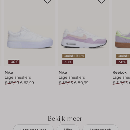
Laatste item
Laatste
-30%
-10%
-50%
Nike
Nike
Reebok
Lage sneakers
Lage sneakers
Lage sne
€ 89,99
€ 62,99
€ 89,95
€ 80,99
€ 119,95
Bekijk meer