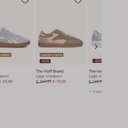
 maten
Laatste items
-50%
-50%
The Hoff Brand
The Hoff Brand
akers
Lage sneakers
Lage sneakers
€ 59,99
€ 159,99
€ 79,99
€ 139,99
€ 69,99
+ meer kleuren