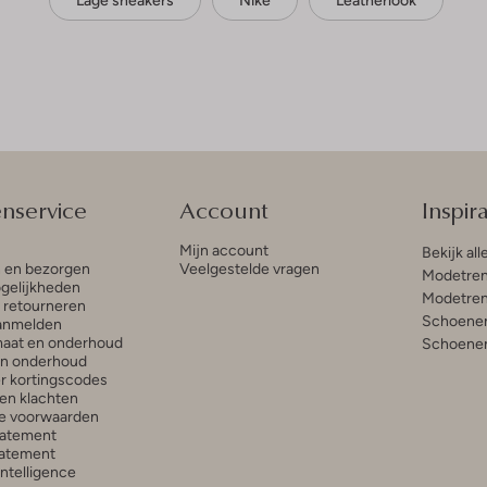
Lage sneakers
Nike
Leatherlook
enservice
Account
Inspira
Mijn account
Bekijk all
n en bezorgen
Veelgestelde vragen
Modetren
gelijkheden
Modetren
n retourneren
Schoenen
anmelden
aat en onderhoud
Schoenen
en onderhoud
r kortingscodes
en klachten
e voorwaarden
tatement
atement
 Intelligence