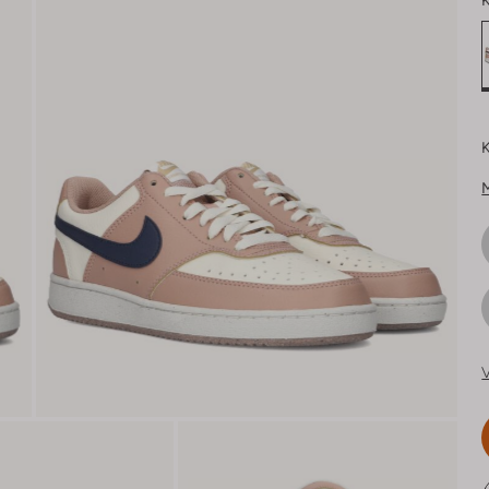
K
K
V