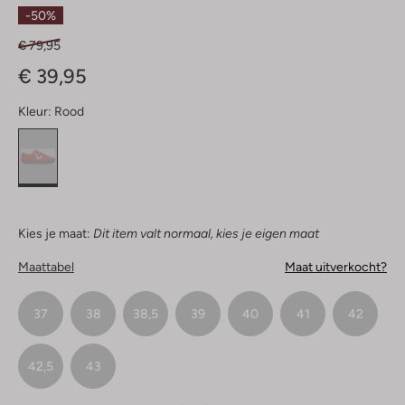
Sterren
-50%
€ 79,95
€ 39,95
Kleur:
Rood
Kies je maat:
Dit item valt normaal, kies je eigen maat
Maattabel
Maat uitverkocht?
37
38
38,5
39
40
41
42
42,5
43