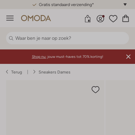
Gratis standaard verzending*
Menu
Shop nu:
jouw must-haves tot 70% korting!
Terug
Sneakers Dames