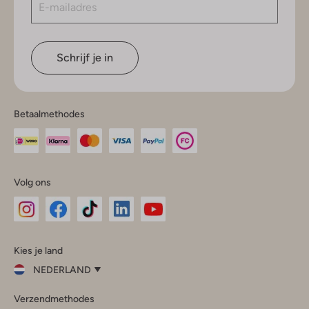
Schrijf je in
Betaalmethodes
Volg ons
Omoda
Omoda
Omoda
Omoda
Omoda
Kies je land
Instagram
Facebook
TikTok
LinkedIn
YouTube
NEDERLAND
Kies
Verzendmethodes
je
Sluit