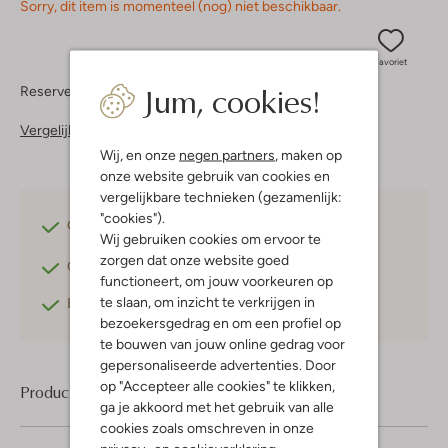
Sorry, dit item is momenteel (nog) niet beschikbaar.
Favoriet
Jum, cookies!
Reserveer direct in een van onze 37 boutiques
Vergelijkbare items
Wij, en onze
negen partners
, maken op
onze website gebruik van cookies en
vergelijkbare technieken (gezamenlijk:
"cookies").
Gratis verzending
vanaf €75,-
Wij gebruiken cookies om ervoor te
zorgen dat onze website goed
Gratis retourneren
binnen 30 dagen*
functioneert, om jouw voorkeuren op
te slaan, om inzicht te verkrijgen in
Betaal achteraf
met Klarna
bezoekersgedrag en om een profiel op
te bouwen van jouw online gedrag voor
gepersonaliseerde advertenties. Door
op "Accepteer alle cookies" te klikken,
Product informatie
ga je akkoord met het gebruik van alle
cookies zoals omschreven in onze