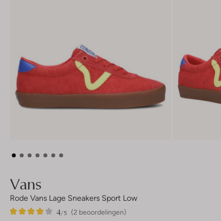
Vans
Rode Vans Lage Sneakers Sport Low
4
2
4
/5
(2 beoordelingen)