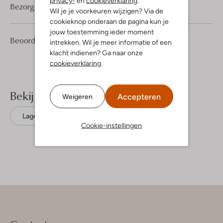
privacy-
en
cookieverklaring
.
Bezorgen & retourneren
Wil je je voorkeuren wijzigen? Via de
cookieknop onderaan de pagina kun je
jouw toestemming ieder moment
2
4
Beoordelingen
(2)
4
intrekken. Wil je meer informatie of een
/5
Sterren
klacht indienen? Ga naar onze
cookieverklaring
.
Bekijk meer
Accepteren
Weigeren
Lage sneakers
Vans
Suède
Cookie-instellingen